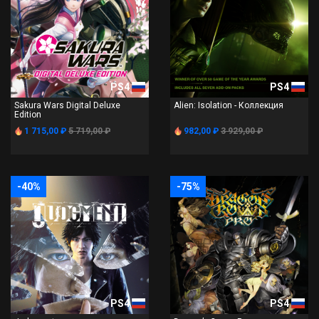
PS4
PS4
Sakura Wars Digital Deluxe
Alien: Isolation - Коллекция
Edition
1 715,00 ₽
5 719,00 ₽
982,00 ₽
3 929,00 ₽
-40%
-75%
PS4
PS4