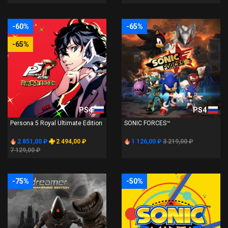
-60%
-65%
-65%
PS4
PS4
Persona 5 Royal Ultimate Edition
SONIC FORCES™
2 851,00 ₽
2 494,00 ₽
1 126,00 ₽
3 219,00 ₽
7 129,00 ₽
-75%
-50%