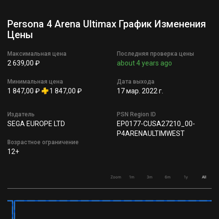
Persona 4 Arena Ultimax График Изменения
Цены
Максимальная цена
Последняя проверка цены
2 639,00 ₽
about 4 years ago
Минимальная цена
Дата выхода
1 847,00 ₽
1 847,00 ₽
17 мар. 2022 г.
Издатель
PSN Region ID
SEGA EUROPE LTD
EP0177-CUSA27210_00-
P4ARENAULTIMWEST
Возрастное ограничение
12+
Zoom
1m
3m
6m
1y
All