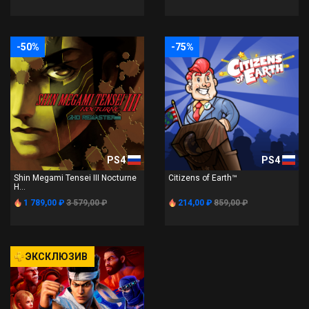
-50%
-75%
PS4
PS4
Shin Megami Tensei III Nocturne
Citizens of Earth™
H...
1 789,00 ₽
3 579,00 ₽
214,00 ₽
859,00 ₽
ЭКСКЛЮЗИВ