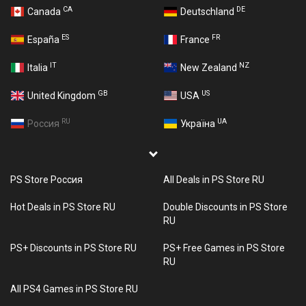
CA
DE
Canada
Deutschland
ES
FR
España
France
IT
NZ
Italia
New Zealand
GB
US
United Kingdom
USA
RU
UA
Россия
Україна
PS Store Россия
All Deals in PS Store RU
Hot Deals in PS Store RU
Double Discounts in PS Store
RU
PS+ Discounts in PS Store RU
PS+ Free Games in PS Store
RU
All PS4 Games in PS Store RU