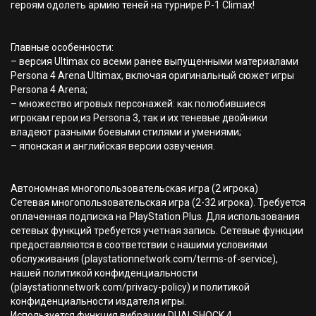
героям одолеть армию теней на турнире P-1 Climax!
Главные особенности:
– версия Ultimax со всеми ранее выпущенными материалами
Persona 4 Arena Ultimax, включая оригинальный сюжет игры
Persona 4 Arena;
– множество игровых персонажей: как полюбившиеся
игрокам герои из Persona 3, так и их теневые двойники
владеют разными боевыми стилями и умениями;
– японская и английская версии озвучения.
Автономная многопользовательская игра (2 игрока)
Сетевая многопользовательская игра (2-32 игрока). Требуется
оплаченная подписка на PlayStation Plus. Для использования
сетевых функций требуется учетная запись. Сетевые функции
предоставляются в соответствии с нашими условиями
обслуживания (playstationnetwork.com/terms-of-service),
нашей политикой конфиденциальности
(playstationnetwork.com/privacy-policy) и политикой
конфиденциальности издателя игры.
Используется функция вибрации DUALSHOCK 4