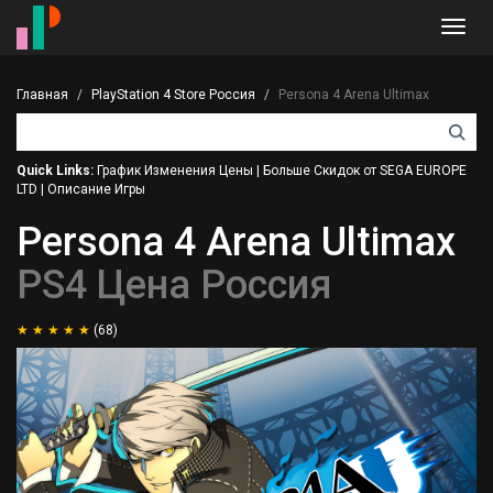
Toggl
navig
Главная
PlayStation 4 Store Россия
Persona 4 Arena Ultimax
Quick Links:
График Изменения Цены
|
Больше Скидок от SEGA EUROPE
LTD
|
Описание Игры
Persona 4 Arena Ultimax
PS4 Цена Россия
(68)