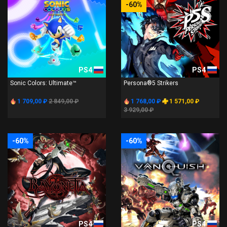
-60%
PS4
PS4
Sonic Colors: Ultimate™
Persona®5 Strikers
1 709,00 ₽
2 849,00 ₽
1 768,00 ₽
1 571,00 ₽
3 929,00 ₽
-60%
-60%
PS4
PS4