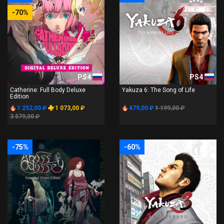
-70%
PS4
PS4
Catherine: Full Body Deluxe
Yakuza 6: The Song of Life
Edition
1 252,00 ₽
1 073,00 ₽
479,00 ₽
1 199,00 ₽
3 579,00 ₽
-75%
-60%