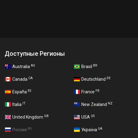
Доступные Регионы
AU
BR
Australia
Brasil
CA
DE
Canada
Deutschland
ES
FR
España
France
IT
NZ
Italia
New Zealand
GB
US
United Kingdom
USA
RU
UA
Россия
Україна