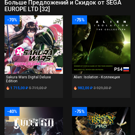
Больше Предложений и Скидок от SEGA
EUROPE LTD [32]
-70%
-75%
PS4
PS4
Sakura Wars Digital Deluxe
Alien: Isolation - Коллекция
Edition
1 715,00 ₽
5 719,00 ₽
982,00 ₽
3 929,00 ₽
-40%
-75%