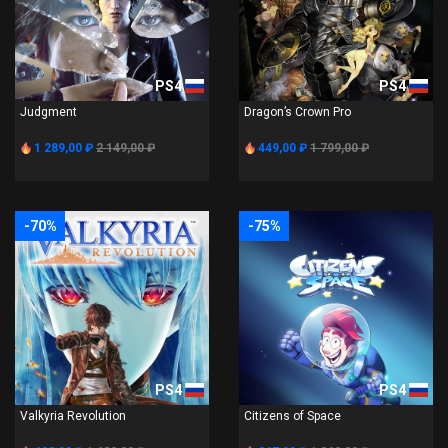
PS4
PS4
Judgment
Dragon’s Crown Pro
1 289,00 ₽
2 149,00 ₽
449,00 ₽
1 799,00 ₽
-70%
-75%
PS4
PS4
Valkyria Revolution
Citizens of Space