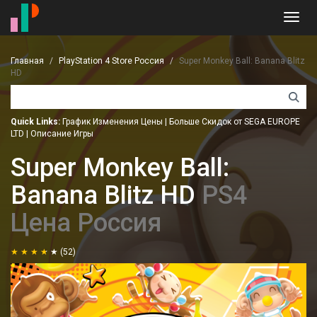
Toggl
navig
Главная
PlayStation 4 Store Россия
Super Monkey Ball: Banana Blitz
HD
Quick Links:
График Изменения Цены
|
Больше Скидок от SEGA EUROPE
LTD
|
Описание Игры
Super Monkey Ball:
Banana Blitz HD
PS4
Цена Россия
(52)