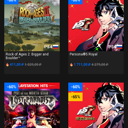
-60%
-60%
PS4
PS4
Rock of Ages 2: Bigger and
Persona®5 Royal
Boulder™
411,00 ₽
1 029,00 ₽
1 711,00 ₽
4 279,00 ₽
-60%
-60%
-65%