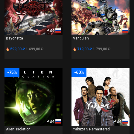
PS4
PS4
Bayonetta
Vanquish
599,00 ₽
1 499,00 ₽
719,00 ₽
1 799,00 ₽
-75%
-60%
PS4
PS4
Alien: Isolation
Yakuza 5 Remastered