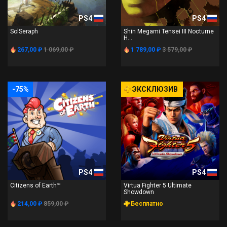
PS4
PS4
SolSeraph
Shin Megami Tensei III Nocturne
H...
267,00 ₽
1 069,00 ₽
1 789,00 ₽
3 579,00 ₽
-75%
ЭКСКЛЮЗИВ
PS4
PS4
Citizens of Earth™
Virtua Fighter 5 Ultimate
Showdown
214,00 ₽
859,00 ₽
Бесплатно