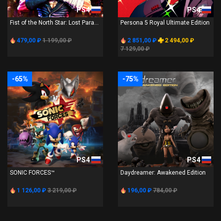
PS4
PS4
Fist of the North Star: Lost Para...
Persona 5 Royal Ultimate Edition
479,00 ₽
1 199,00 ₽
2 851,00 ₽
2 494,00 ₽
7 129,00 ₽
-65%
-75%
PS4
PS4
SONIC FORCES™
Daydreamer: Awakened Edition
1 126,00 ₽
3 219,00 ₽
196,00 ₽
784,00 ₽