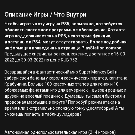
Описание Игры / Что Внутри
Чтобы играть в эту игру на PS5, возможно, потребуется
обновить системное программное обеспечение. Хотя эта
игра поддерживается на PS5, некоторые функции,
доступные в PS4, могут отсутствовать. Более подробная
информация приведена на странице PlayStation.com/bc.
Предыдущее специальное предложение, доступное с 16-03-
2022 до 30-03-2022 по цене RUB 752
Возвращайся в фантастический мир Super Monkey Ball и
забери свои бананы у короля космических пиратов, капитана
Крабучина. Больше 100 красочных этапов для гонок и 10
обожаемых фанатами игр для вечеринок – вызови родных и
друзей на веселый поединок! Думаешь, ты самая быстрая и
проворная мартышка в округе? Попробуй режим атаки на
время или экстремально сложную гонку-десятиборье! А ты
сможешь попасть в таблицу лидеров?
Автономная однопользовательская игра (2–4 игроков)