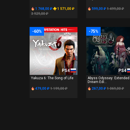
1 768,00 ₽
1 571,00 ₽
599,00 ₽
1 499,00 ₽
3 929,00 ₽
-60%
-75%
PS4
PS4
Yakuza 6: The Song of Life
Abyss Odyssey: Extended
Dream Edi...
479,00 ₽
1 199,00 ₽
267,00 ₽
1 069,00 ₽