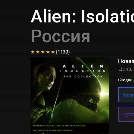
Alien: Isola
Россия
(1139)
Новая
Цена:
Скидка д
Купит
Купи