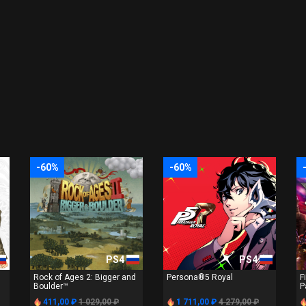
-60%
-60%
PS4
PS4
Rock of Ages 2: Bigger and
Persona®5 Royal
F
Boulder™
P
411,00 ₽
1 029,00 ₽
1 711,00 ₽
4 279,00 ₽