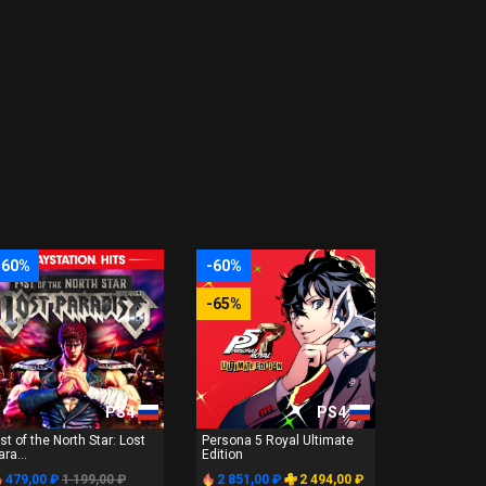
-60%
-60%
-65%
PS4
PS4
ist of the North Star: Lost
Persona 5 Royal Ultimate
ara...
Edition
479,00 ₽
1 199,00 ₽
2 851,00 ₽
2 494,00 ₽