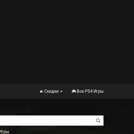
🔥 Скидки
🎮 Все PS4 Игры
Игры