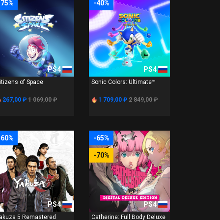
-75%
-40%
PS4
PS4
itizens of Space
Sonic Colors: Ultimate™
267,00 ₽
1 069,00 ₽
1 709,00 ₽
2 849,00 ₽
-60%
-65%
-70%
PS4
PS4
akuza 5 Remastered
Catherine: Full Body Deluxe