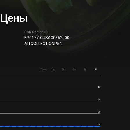
я Цены
PSN Region ID
EP0177-CUSA00362_00-
AITCOLLECTIONPS4
Zoom
1m
3m
6m
1y
All
4k
3k
2k
1k