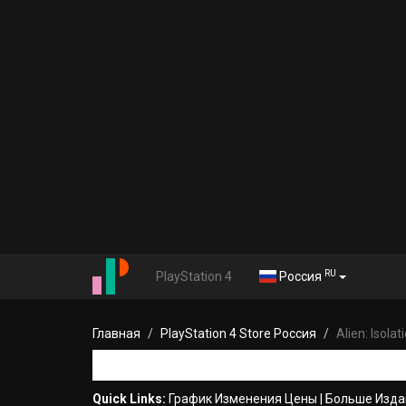
RU
PlayStation 4
Россия
Главная
PlayStation 4 Store Россия
Alien: Isola
Quick Links:
График Изменения Цены
|
Больше Издани