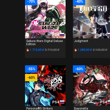
-70%
-40%
PS4
PS4
Sakura Wars Digital Deluxe
Judgment
Edition
1 715,00 ₽
5 719,00 ₽
1 289,00 ₽
2 149,00 ₽
-55%
-60%
-60%
PS4
PS4
Persona®5 Strikers
Bayonetta