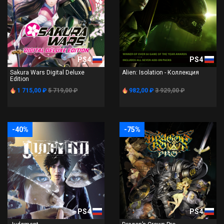
PS4
PS4
Sakura Wars Digital Deluxe
Alien: Isolation - Коллекция
Edition
1 715,00 ₽
5 719,00 ₽
982,00 ₽
3 929,00 ₽
-40%
-75%
PS4
PS4