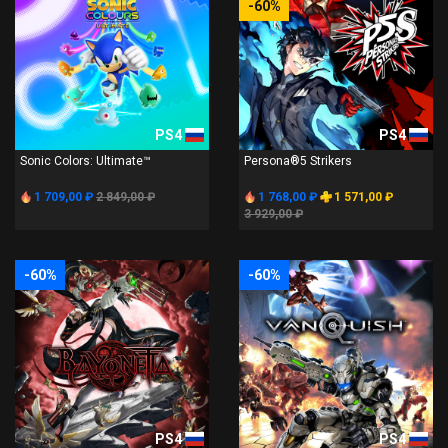
-60%
PS4
PS4
Sonic Colors: Ultimate™
Persona®5 Strikers
1 709,00 ₽
2 849,00 ₽
1 768,00 ₽
1 571,00 ₽
3 929,00 ₽
-60%
-60%
PS4
PS4