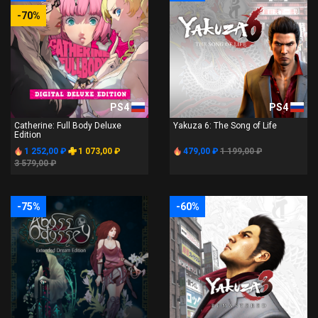
-70%
PS4
PS4
Catherine: Full Body Deluxe
Yakuza 6: The Song of Life
Edition
1 252,00 ₽
1 073,00 ₽
479,00 ₽
1 199,00 ₽
3 579,00 ₽
-75%
-60%