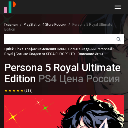
Toggl
navig
Главная
PlayStation 4 Store Россия
Persona 5 Royal Ultimate
Edition
Quick Links:
График Изменения Цены
|
Больше Изданий Persona®5
Royal
|
Больше Скидок от SEGA EUROPE LTD
|
Описание Игры
Persona 5 Royal Ultimate
Edition
PS4 Цена Россия
(218)