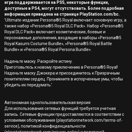
игра поддерживается на PS5, некоторые функции,
доступные в PS4, могут отсутствовать. Более подробная
информация приведена на странице PlayStation.com/bc.
’Ultimate-издание Persona®5 Royal включает основную игру, а
также набор «Persona®5 Royal DLC Pack». Набор «Persona®5
Royal DLC Pack» включает косметические, боевые и
персонажные дополнения, входящие в наборы «Persona®5
Royal Kasumi Costume Bundle», «Persona®5 Royal Battle
Bundle» и «Persona®5 Royal Persona Bundle».
Наденьте маску. Раскройте истину.
Приготовьтесь к новому приключению в Persona®5 Royal!
Наденьте маску Джокера и присоединитесь к Призрачным
похитителям сердец. Проникните в испорченные умы, чтобы
убедить их передумать.’
Автономная однопользовательская версия
Для использования сетевых функций требуется учетная
запись. Сетевые функции предоставляются в соответствии с
условиями обслуживания (playstationnetwork.com/terms-of-
service), политикой конфиденциальности