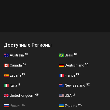
Доступные Регионы
AU
BR
Australia
Brasil
CA
DE
Canada
Deutschland
ES
FR
España
France
IT
NZ
Italia
New Zealand
GB
US
United Kingdom
USA
RU
UA
Россия
Україна