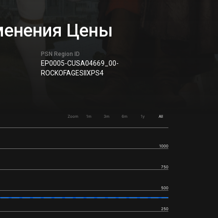
зменения Цены
PSN Region ID
EP0005-CUSA04669_00-
ROCKOFAGESIIXPS4
Zoom
1m
3m
6m
1y
All
1000
750
500
250