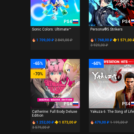
PS4
PS4
Sonic Colors: Ultimate™
Persona®5 Strikers
1 709,00 ₽
2 849,00 ₽
1 768,00 ₽
1 571,00 
3 929,00 ₽
-65%
-60%
-70%
PS4
PS4
Catherine: Full Body Deluxe
Yakuza 6: The Song of Life
Edition
1 252,00 ₽
1 073,00 ₽
479,00 ₽
1 199,00 ₽
3 579,00 ₽