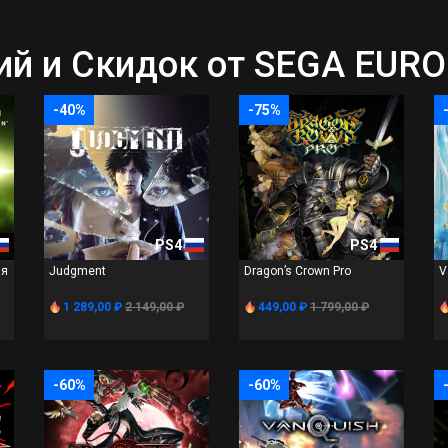
 и Скидок от SEGA EUROP
-40%
-75%
PS4
PS4
ия
Judgment
Dragon’s Crown Pro
V
1 289,00 ₽
2 149,00 ₽
449,00 ₽
1 799,00 ₽
-60%
-60%