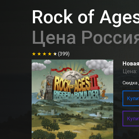
Rock of Ages
Цена Росси
(399)
Новая
Цена:
Скидка д
Купит
Купи