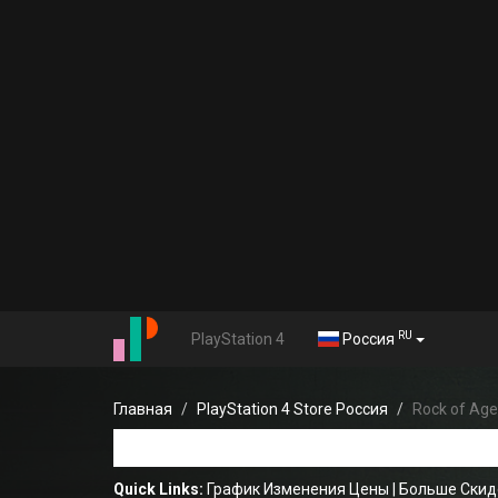
RU
PlayStation 4
Россия
Главная
PlayStation 4 Store Россия
Rock of Age
Quick Links:
График Изменения Цены
|
Больше Скид