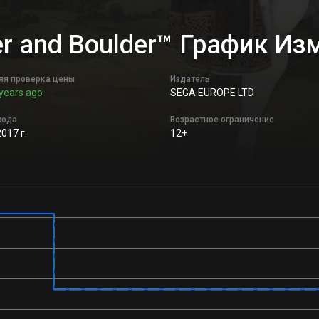
ger and Boulder™ График И
яя проверка цены
Издатель
years ago
SEGA EUROPE LTD
хода
Возрастное ограничение
2017 г.
12+