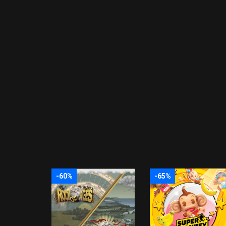
-60%
-65%