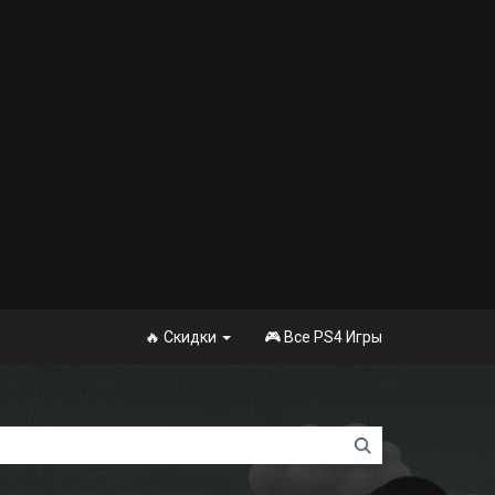
🔥 Скидки
🎮 Все PS4 Игры