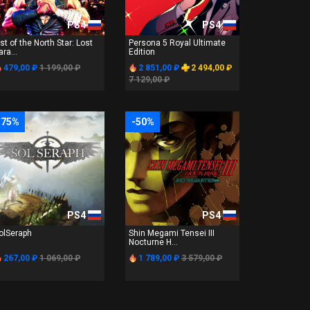
PS4
PS4
ist of the North Star: Lost
Persona 5 Royal Ultimate
ara...
Edition
479,00 ₽
1 199,00 ₽
2 851,00 ₽
2 494,00 ₽
7 129,00 ₽
-75%
-50%
PS4
PS4
olSeraph
Shin Megami Tensei III
Nocturne H...
267,00 ₽
1 069,00 ₽
1 789,00 ₽
3 579,00 ₽