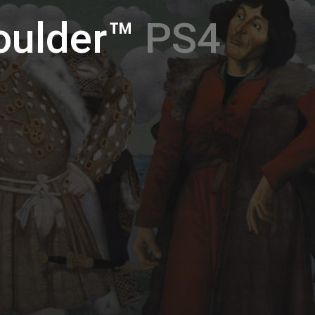
oulder™
PS4