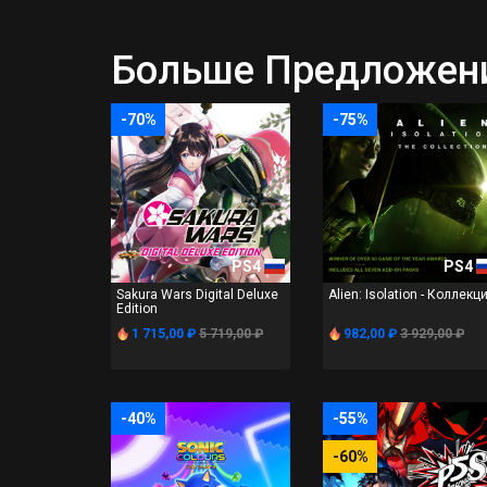
Больше Предложений
-70%
-75%
PS4
PS4
Sakura Wars Digital Deluxe
Alien: Isolation - Коллекц
Edition
1 715,00 ₽
5 719,00 ₽
982,00 ₽
3 929,00 ₽
-40%
-55%
-60%