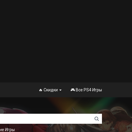
🔥 Скидки
🎮 Все PS4 Игры
ие Игры