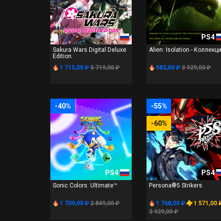
PS4
PS4
Sakura Wars Digital Deluxe
Alien: Isolation - Коллекц
Edition
1 715,00 ₽
5 719,00 ₽
982,00 ₽
3 929,00 ₽
-40%
-55%
-60%
PS4
PS4
Sonic Colors: Ultimate™
Persona®5 Strikers
1 709,00 ₽
2 849,00 ₽
1 768,00 ₽
1 571,00 
3 929,00 ₽