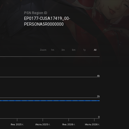
PSN Region ID
EP0177-CUSA17419_00-
PERSONA5R0000000
Zoom
1m
3m
6m
1y
All
4k
2k
0
Янв. 2025 г.
Июль 2025 г.
Янв. 2026 г.
Июль 2026 г.