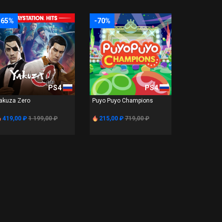
-65%
-70%
PS4
PS4
akuza Zero
Puyo Puyo Champions
419,00 ₽
1 199,00 ₽
215,00 ₽
719,00 ₽