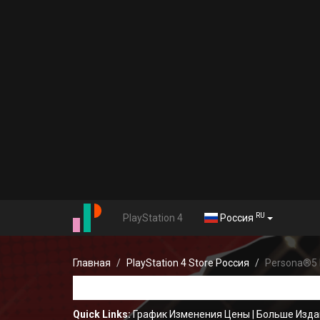
RU
PlayStation 4
Россия
Главная
PlayStation 4 Store Россия
Persona®5 
Quick Links:
График Изменения Цены
|
Больше Изда