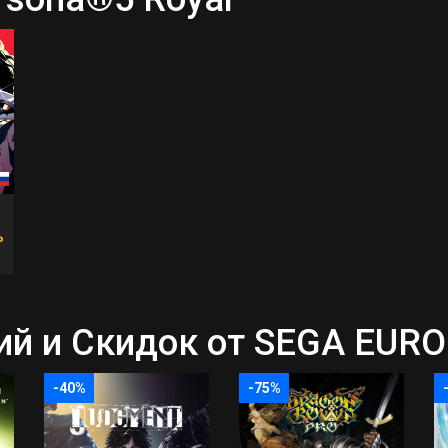
₽
 и Скидок от SEGA EUROP
-40%
-75%