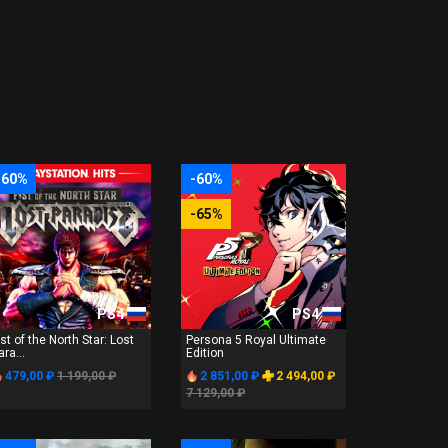
-60%
-60%
-65%
PS4
PS4
ist of the North Star: Lost
Persona 5 Royal Ultimate
ara...
Edition
479,00 ₽
1 199,00 ₽
2 851,00 ₽
2 494,00 ₽
7 129,00 ₽