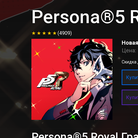
Persona®5 R
(4909)
Новая
Цена:
Скидка д
Купит
Купи
Persona®5 Royal Г