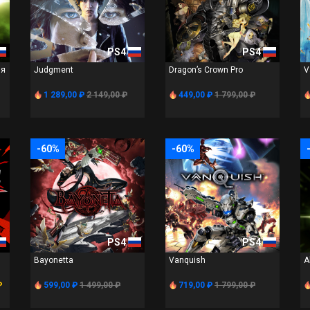
PS4
PS4
ия
Judgment
Dragon’s Crown Pro
V
1 289,00 ₽
2 149,00 ₽
449,00 ₽
1 799,00 ₽
-60%
-60%
PS4
PS4
Bayonetta
Vanquish
A
₽
599,00 ₽
1 499,00 ₽
719,00 ₽
1 799,00 ₽