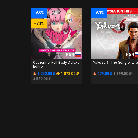
-65%
-60%
-70%
PS4
PS4
Catherine: Full Body Deluxe
Yakuza 6: The Song of Life
Edition
1 252,00 ₽
1 073,00 ₽
479,00 ₽
1 199,00 ₽
3 579,00 ₽