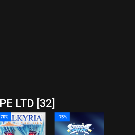
E LTD [32]
-70%
-75%