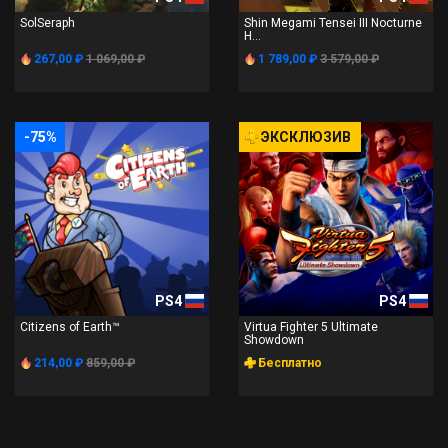
SolSeraph
Shin Megami Tensei III Nocturne
H...
267,00 ₽
1 069,00 ₽
1 789,00 ₽
3 579,00 ₽
-75%
ЭКСКЛЮЗИВ
PS4
PS4
Citizens of Earth™
Virtua Fighter 5 Ultimate
Showdown
214,00 ₽
859,00 ₽
Бесплатно