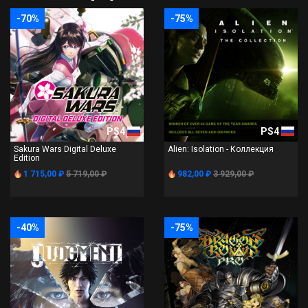
-70%
-75%
PS4
PS4
Sakura Wars Digital Deluxe
Alien: Isolation - Коллекция
Edition
1 715,00 ₽
5 719,00 ₽
982,00 ₽
3 929,00 ₽
-40%
-75%