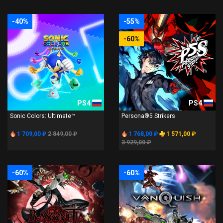
-40%
-55%
-60%
PS4
PS4
Sonic Colors: Ultimate™
Persona®5 Strikers
1 709,00 ₽
2 849,00 ₽
1 768,00 ₽
1 571,00 ₽
3 929,00 ₽
-60%
-60%