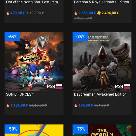
Fist of the North Star: Lost Para...
Persona 5 Royal Ultimate Edition
479,00 ₽
1 199,00 ₽
2 851,00 ₽
2 494,00 ₽
7 129,00 ₽
-65%
-75%
PS4
PS4
SONIC FORCES™
Daydreamer: Awakened Edition
1 126,00 ₽
3 219,00 ₽
196,00 ₽
784,00 ₽
-50%
-75%