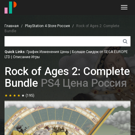
Toggl
navig
Главная
PlayStation 4 Store Россия
Rock of Ages 2: Complete
Bundle
Quick Links:
График Изменения Цены
|
Больше Скидок от SEGA EUROPE
LTD
|
Описание Игры
Rock of Ages 2: Complete
Bundle
PS4 Цена Россия
(195)