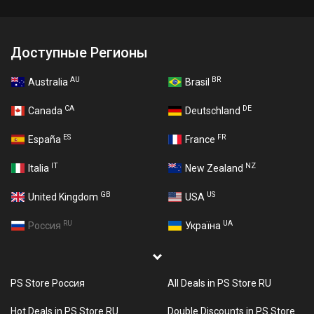
Доступные Регионы
AU
BR
Australia
Brasil
CA
DE
Canada
Deutschland
ES
FR
España
France
IT
NZ
Italia
New Zealand
GB
US
United Kingdom
USA
RU
UA
Россия
Україна
PS Store Россия
All Deals in PS Store RU
Hot Deals in PS Store RU
Double Discounts in PS Store