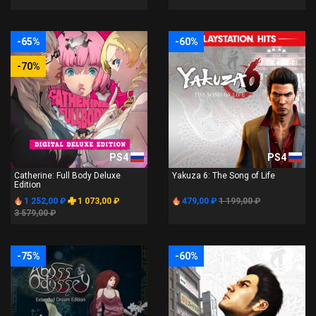
-65%
-60%
-70%
PS4
PS4
Catherine: Full Body Deluxe
Yakuza 6: The Song of Life
Edition
1 252,00 ₽
1 073,00 ₽
479,00 ₽
1 199,00 ₽
3 579,00 ₽
-75%
-60%