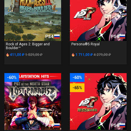
PS4
PS4
Rock of Ages 2: Bigger and
Persona®5 Royal
Boulder™
411,00 ₽
1 029,00 ₽
1 711,00 ₽
4 279,00 ₽
-60%
-60%
-65%
PS4
PS4