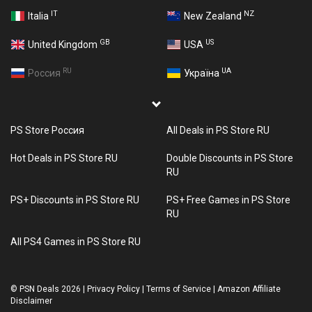
IT
NZ
Italia
New Zealand
GB
US
United Kingdom
USA
RU
UA
Россия
Україна
PS Store Россия
All Deals in PS Store RU
Hot Deals in PS Store RU
Double Discounts in PS Store
RU
PS+ Discounts in PS Store RU
PS+ Free Games in PS Store
RU
All PS4 Games in PS Store RU
©
PSN Deals 2026
|
Privacy Policy
|
Terms of Service
|
Amazon Affiliate
Disclaimer