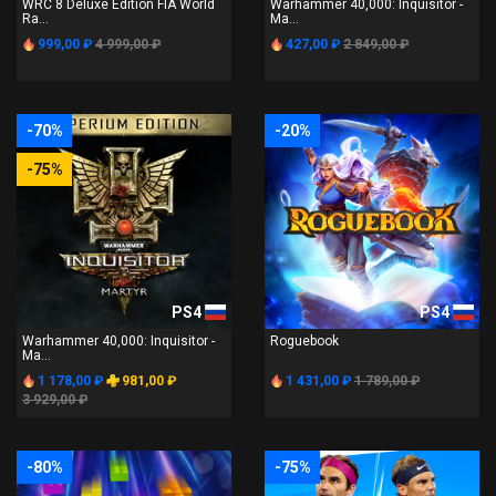
WRC 8 Deluxe Edition FIA World
Warhammer 40,000: Inquisitor -
Ra...
Ma...
999,00 ₽
4 999,00 ₽
427,00 ₽
2 849,00 ₽
-70%
-20%
-75%
PS4
PS4
Warhammer 40,000: Inquisitor -
Roguebook
Ma...
1 178,00 ₽
981,00 ₽
1 431,00 ₽
1 789,00 ₽
3 929,00 ₽
-80%
-75%