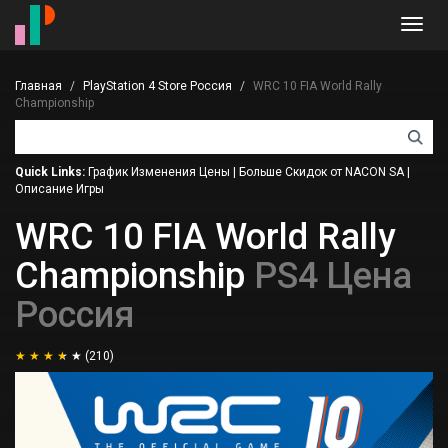
Toggl
navig
Главная
PlayStation 4 Store Россия
WRC 10 FIA World Rally
Championship
Quick Links:
График Изменения Цены
|
Больше Скидок от NACON SA
|
Описание Игры
WRC 10 FIA World Rally
Championship
PS4 Цена
Россия
(210)