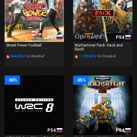
PS4
PS4
Street Power Football
Warhammer Pack: Hack and
Slash
644,00 ₽
2 149,00 ₽
1 143,00 ₽
5 719,00 ₽
-80%
-85%
PS4
PS4