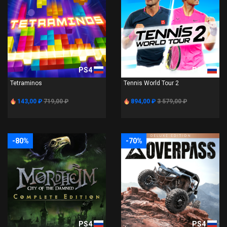
PS4
PS4
Tetraminos
Tennis World Tour 2
143,00 ₽
719,00 ₽
894,00 ₽
3 579,00 ₽
-80%
-70%
PS4
PS4