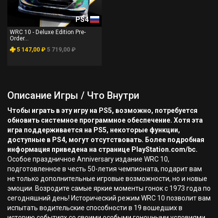
PS4
WRC 10 - Deluxe Edition Pre-
Order...
5 147,00 ₽
5 719,00 ₽
Описание Игры / Что Внутри
Чтобы играть в эту игру на PS5, возможно, потребуется
обновить системное программное обеспечение. Хотя эта
игра поддерживается на PS5, некоторые функции,
доступные в PS4, могут отсутствовать. Более подробная
информация приведена на странице PlayStation.com/bc.
Особое праздничное Anniversary издание WRC 10,
подготовленное в честь 50-летия чемпионата, подарит вам
не только дополнительные игровые возможности, но и новые
эмоции. Возродите самые яркие моменты гонок с 1973 года по
сегодняшний день! Исторический режим WRC 10 позволит вам
испытать водительские способности в 19 вошедших в
историю событиях со своими особыми гоночными условиями.