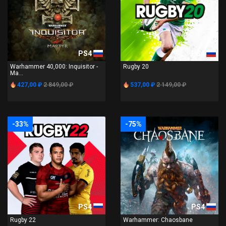
PS4
PS4
Warhammer 40,000: Inquisitor -
Rugby 20
Ma...
427,00 ₽
2 849,00 ₽
537,00 ₽
2 149,00 ₽
-33%
-75%
PS4
PS4
Rugby 22
Warhammer: Chaosbane