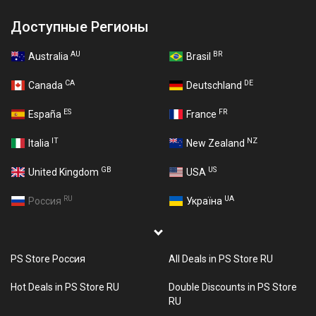
Доступные Регионы
AU
BR
Australia
Brasil
CA
DE
Canada
Deutschland
ES
FR
España
France
IT
NZ
Italia
New Zealand
GB
US
United Kingdom
USA
RU
UA
Россия
Україна
PS Store Россия
All Deals in PS Store RU
Hot Deals in PS Store RU
Double Discounts in PS Store
RU