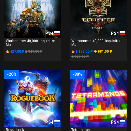
PS4
PS4
Warhammer 40,000: Inquisitor -
Warhammer 40,000: Inquisitor -
Ma...
Ma...
427,00 ₽
2 849,00 ₽
1 178,00 ₽
981,00 ₽
3 929,00 ₽
-20%
-80%
PS4
PS4
Roguebook
Tetraminos