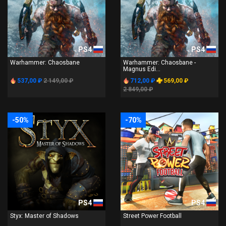
PS4
PS4
Warhammer: Chaosbane
Warhammer: Chaosbane -
Magnus Edi...
537,00 ₽
2 149,00 ₽
712,00 ₽
569,00 ₽
2 849,00 ₽
-50%
-70%
PS4
PS4
Styx: Master of Shadows
Street Power Football