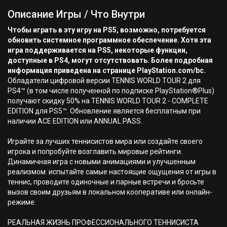
Описание Игры / Что Внутри
Чтобы играть в эту игру на PS5, возможно, потребуется
обновить системное программное обеспечение. Хотя эта
игра поддерживается на PS5, некоторые функции,
доступные в PS4, могут отсутствовать. Более подробная
информация приведена на странице PlayStation.com/bc.
Обладатели цифровой версии TENNIS WORLD TOUR 2 для
PS4™ (в том числе полученной по подписке PlayStation®Plus)
получают скидку 50% на TENNIS WORLD TOUR 2 - COMPLETE
EDITION для PS5™. Обновление является бесплатным при
наличии ACE EDITION или ANNUAL PASS.
Играйте за лучших теннисистов мира или создайте своего
игрока и попробуйте возглавить мировые рейтинги.
Динамичная игра с новыми анимациями и улучшенным
реализмом: испытайте самые настоящие ощущения от игры в
теннис, проводите одиночные и парные встречи и бросьте
вызов своим друзьям в локальном кооперативе или онлайн-
режиме.
РЕАЛЬНАЯ ЖИЗНЬ ПРОФЕССИОНАЛЬНОГО ТЕННИСИСТА