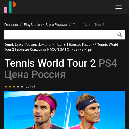
Toggl
navig
Главная
PlayStation 4 Store Россия
Tennis World Tour 2
Quick Links:
График Изменения Цены
|
Больше Изданий Tennis World
Tour 2
|
Больше Скидок от NACON SA
|
Описание Игры
Tennis World Tour 2
PS4
Цена Россия
(3347)