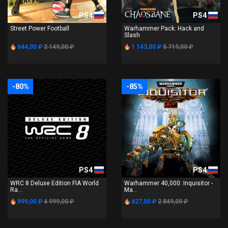
PS4
PS4
Street Power Football
Warhammer Pack: Hack and
Slash
644,00 ₽
2 149,00 ₽
1 143,00 ₽
5 719,00 ₽
-80%
-85%
PS4
PS4
WRC 8 Deluxe Edition FIA World
Warhammer 40,000: Inquisitor -
Ra...
Ma...
999,00 ₽
4 999,00 ₽
427,00 ₽
2 849,00 ₽