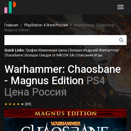
Toggl
navig
Главная
PlayStation 4 Store Россия
Warhammer: Chaosbane -
Magnus Edition
Quick Links:
График Изменения Цены
|
Больше Изданий Warhammer:
Chaosbane
|
Больше Скидок от NACON SA
|
Описание Игры
Warhammer: Chaosbane
- Magnus Edition
PS4
Цена Россия
(89)