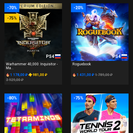
-70%
-20%
-75%
PS4
PS4
Warhammer 40,000: Inquisitor -
Roguebook
Ma...
1 178,00 ₽
981,00 ₽
1 431,00 ₽
1 789,00 ₽
3 929,00 ₽
-80%
-75%