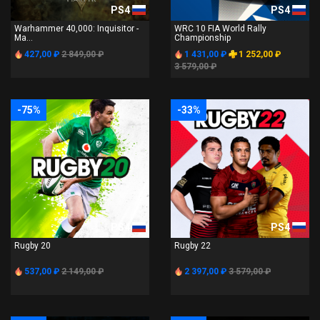
PS4
PS4
Warhammer 40,000: Inquisitor -
WRC 10 FIA World Rally
Ma...
Championship
427,00 ₽
2 849,00 ₽
1 431,00 ₽
1 252,00 ₽
3 579,00 ₽
-75%
-33%
PS4
PS4
Rugby 20
Rugby 22
537,00 ₽
2 149,00 ₽
2 397,00 ₽
3 579,00 ₽