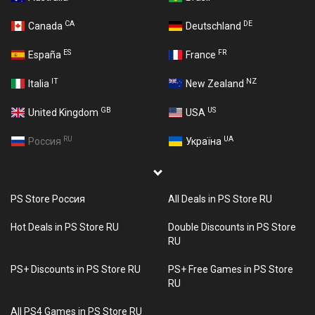
CA
DE
Canada
Deutschland
ES
FR
España
France
IT
NZ
Italia
New Zealand
GB
US
United Kingdom
USA
RU
UA
Россия
Україна
PS Store Россия
All Deals in PS Store RU
Hot Deals in PS Store RU
Double Discounts in PS Store
RU
PS+ Discounts in PS Store RU
PS+ Free Games in PS Store
RU
All PS4 Games in PS Store RU