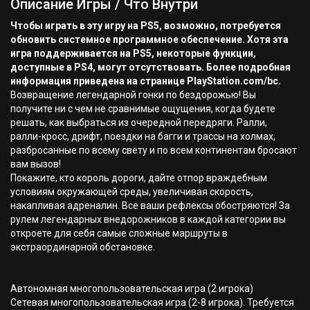
Описание Игры / Что Внутри
Чтобы играть в эту игру на PS5, возможно, потребуется
обновить системное программное обеспечение. Хотя эта
игра поддерживается на PS5, некоторые функции,
доступные в PS4, могут отсутствовать. Более подробная
информация приведена на странице PlayStation.com/bc.
Возвращение легендарной гонки по бездорожью! Вы
получите ни с чем не сравнимые ощущения, когда будете
решать, как выбраться из очередной передряги. Ралли,
ралли-кросс, дрифт, поездки на багги и трассы на холмах,
разбросанные по всему свету и по всем континентам бросают
вам вызов!
Покажите, кто король дороги, дайте отпор враждебным
условиям окружающей среды, увеличивая скорость,
накапливая адреналин. Все ваши рефлексы обостряются! За
рулем легендарных внедорожников в каждой категории вы
откроете для себя самые сложные маршруты в
экстраординарной обстановке.
Автономная многопользовательская игра (2 игрока)
Сетевая многопользовательская игра (2-8 игрока). Требуется