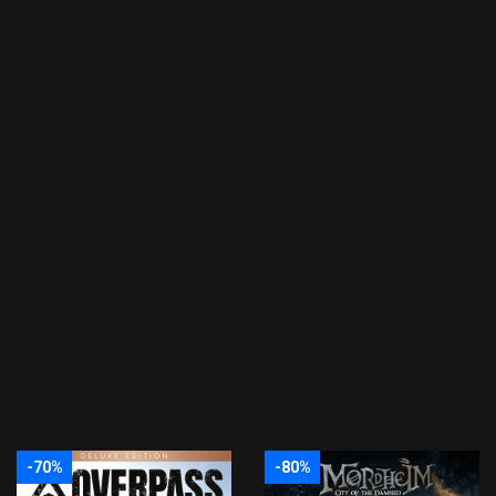
-70%
-80%