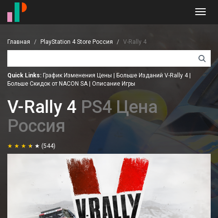
Toggl
navig
Главная
PlayStation 4 Store Россия
V-Rally 4
Quick Links:
График Изменения Цены
|
Больше Изданий V-Rally 4
|
Больше Скидок от NACON SA
|
Описание Игры
V-Rally 4
PS4 Цена
Россия
(544)