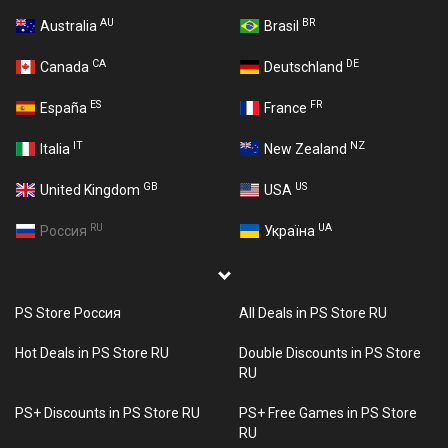
AU
BR
Australia
Brasil
CA
DE
Canada
Deutschland
ES
FR
España
France
IT
NZ
Italia
New Zealand
GB
US
United Kingdom
USA
RU
UA
Россия
Україна
PS Store Россия
All Deals in PS Store RU
Hot Deals in PS Store RU
Double Discounts in PS Store
RU
PS+ Discounts in PS Store RU
PS+ Free Games in PS Store
RU