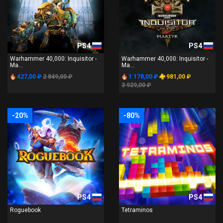
PS4
PS4
Warhammer 40,000: Inquisitor -
Warhammer 40,000: Inquisitor -
Ma...
Ma...
427,00 ₽
2 849,00 ₽
1 178,00 ₽
981,00 ₽
3 929,00 ₽
-20%
-80%
PS4
PS4
Roguebook
Tetraminos