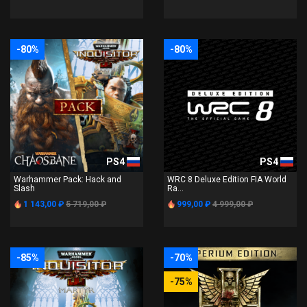
-80%
-80%
PS4
PS4
Warhammer Pack: Hack and
WRC 8 Deluxe Edition FIA World
Slash
Ra...
1 143,00 ₽
5 719,00 ₽
999,00 ₽
4 999,00 ₽
-85%
-70%
-75%