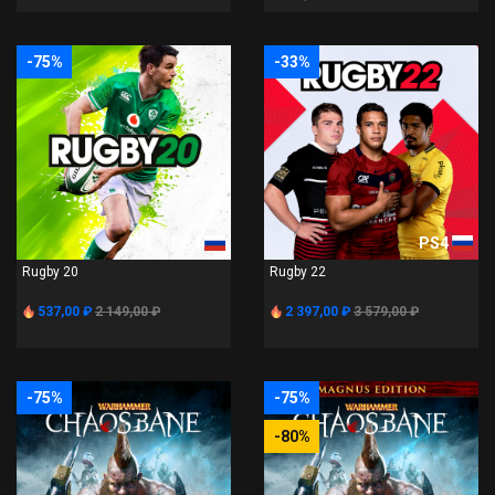
-75%
-33%
PS4
PS4
Rugby 20
Rugby 22
537,00 ₽
2 149,00 ₽
2 397,00 ₽
3 579,00 ₽
-75%
-75%
-80%