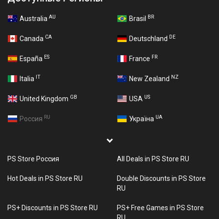
AU
BR
Australia
Brasil
CA
DE
Canada
Deutschland
ES
FR
España
France
IT
NZ
Italia
New Zealand
GB
US
United Kingdom
USA
RU
UA
Россия
Україна
PS Store Россия
All Deals in PS Store RU
Hot Deals in PS Store RU
Double Discounts in PS Store
RU
PS+ Discounts in PS Store RU
PS+ Free Games in PS Store
RU