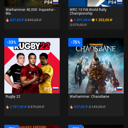
PS4
PS4
Warhammer 40,000: Inquisitor -
WRC 10 FIA World Rally
Ma...
Championship
427,00 ₽
2 849,00 ₽
1 431,00 ₽
1 252,00 ₽
3 579,00 ₽
-33%
-75%
PS4
PS4
Rugby 22
Warhammer: Chaosbane
2 397,00 ₽
3 579,00 ₽
537,00 ₽
2 149,00 ₽