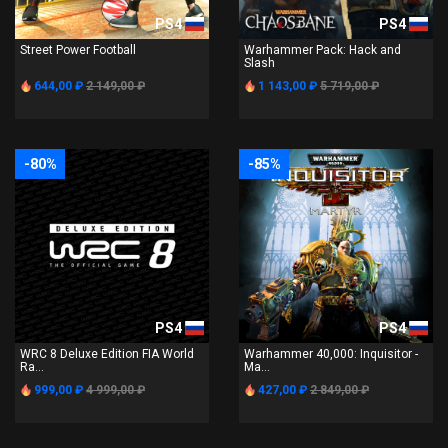
PS4
PS4
Street Power Football
Warhammer Pack: Hack and
Slash
644,00 ₽
2 149,00 ₽
1 143,00 ₽
5 719,00 ₽
-80%
-85%
PS4
PS4
WRC 8 Deluxe Edition FIA World
Warhammer 40,000: Inquisitor -
Ra...
Ma...
999,00 ₽
4 999,00 ₽
427,00 ₽
2 849,00 ₽