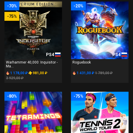
-70%
-20%
-75%
PS4
PS4
Warhammer 40,000: Inquisitor -
Roguebook
Ma...
1 178,00 ₽
981,00 ₽
1 431,00 ₽
1 789,00 ₽
3 929,00 ₽
-80%
-75%