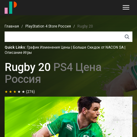
Toggl
navig
Главная
PlayStation 4 Store Россия
Rugby 20
Quick Links:
График Изменения Цены
|
Больше Скидок от NACON SA
|
Описание Игры
Rugby 20
PS4 Цена
Россия
(276)