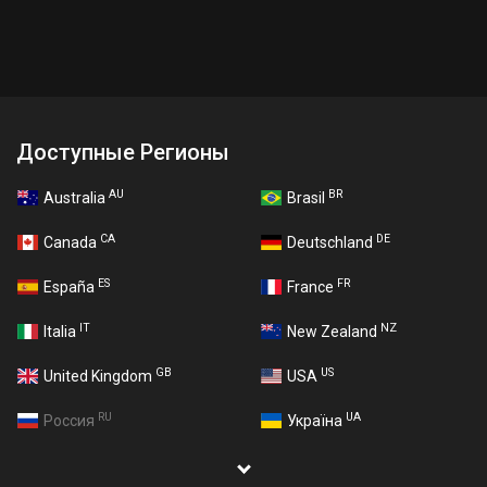
Доступные Регионы
AU
BR
Australia
Brasil
CA
DE
Canada
Deutschland
ES
FR
España
France
IT
NZ
Italia
New Zealand
GB
US
United Kingdom
USA
RU
UA
Россия
Україна