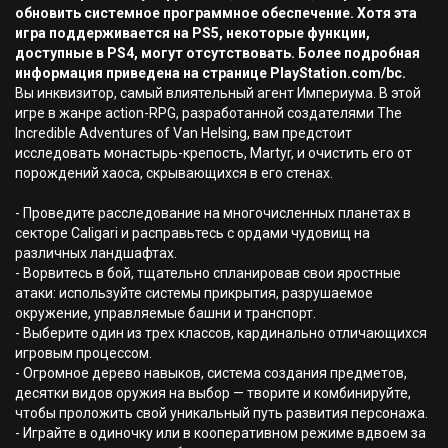
обновить системное программное обеспечение. Хотя эта
игра поддерживается на PS5, некоторые функции,
доступные в PS4, могут отсутствовать. Более подробная
информация приведена на странице PlayStation.com/bc.
Вы инквизитор, самый влиятельный агент Империума. В этой
игре в жанре action-RPG, разработанной создателями The
Incredible Adventures of Van Helsing, вам предстоит
исследовать монастырь-крепость, Martyr, и очистить его от
порождений хаоса, скрывающихся в его стенах.
- Проведите расследование на многочисленных планетах в
секторе Caligari и расправьтесь с ордами чудовищ на
различных ландшафтах.
- Ворвитесь в бой, тщательно спланировав свои яростные
атаки: используйте системы прикрытия, разрушаемое
окружение, управляемые башни и транспорт.
- Выберите один из трех классов, кардинально отличающихся
игровым процессом.
- Огромное дерево навыков, система создания предметов,
десятки видов оружия на выбор — творите и комбинируйте,
чтобы проложить свой уникальный путь развития персонажа.
- Играйте в одиночку или в кооперативном режиме вдвоем за