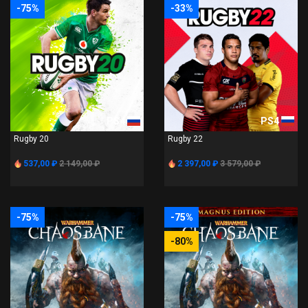
-75%
-33%
PS4
PS4
Rugby 20
Rugby 22
537,00 ₽
2 149,00 ₽
2 397,00 ₽
3 579,00 ₽
-75%
-75%
-80%