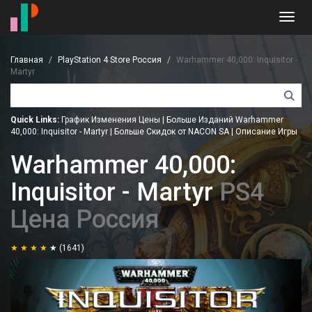
Toggl
navig
Главная
PlayStation 4 Store Россия
Warhammer 40,000: Inquisitor -
Martyr
Quick Links:
График Изменения Цены
|
Больше Изданий Warhammer
40,000: Inquisitor - Martyr
|
Больше Скидок от NACON SA
|
Описание Игры
Warhammer 40,000:
Inquisitor - Martyr
PS4
Цена Россия
(1641)