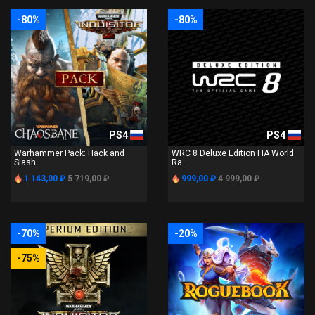
-80%
-80%
PS4
PS4
Warhammer Pack: Hack and
WRC 8 Deluxe Edition FIA World
Slash
Ra...
1 143,00 ₽
5 719,00 ₽
999,00 ₽
4 999,00 ₽
-70%
-20%
-75%