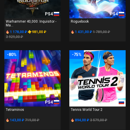
PS4
PS4
Warhammer 40,000: Inquisitor -
Roguebook
Ma...
1 178,00 ₽
981,00 ₽
1 431,00 ₽
1 789,00 ₽
3 929,00 ₽
-80%
-75%
PS4
PS4
Tetraminos
Tennis World Tour 2
143,00 ₽
719,00 ₽
894,00 ₽
3 579,00 ₽