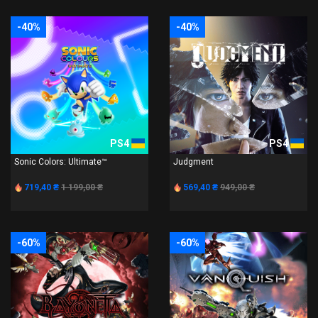
-40%
-40%
PS4
PS4
Sonic Colors: Ultimate™
Judgment
719,40 ₴
1 199,00 ₴
569,40 ₴
949,00 ₴
-60%
-60%