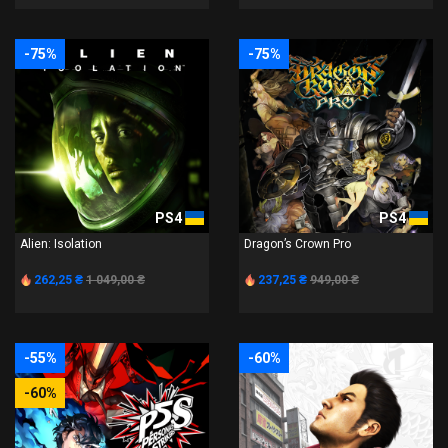
-75%
-75%
PS4
PS4
Alien: Isolation
Dragon’s Crown Pro
262,25 ₴
1 049,00 ₴
237,25 ₴
949,00 ₴
-55%
-60%
-60%