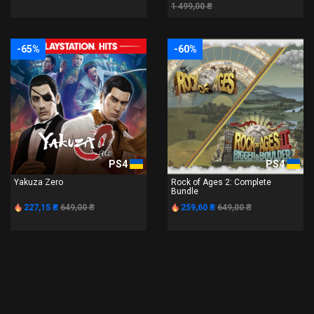
1 499,00 ₴
-65%
-60%
PS4
PS4
Yakuza Zero
Rock of Ages 2: Complete
Bundle
227,15 ₴
649,00 ₴
259,60 ₴
649,00 ₴