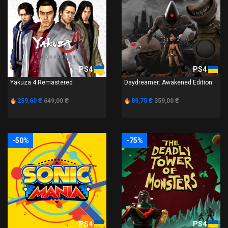
PS4
PS4
Yakuza 4 Remastered
Daydreamer: Awakened Edition
259,60 ₴
649,00 ₴
89,75 ₴
359,00 ₴
-50%
-75%
PS4
PS4