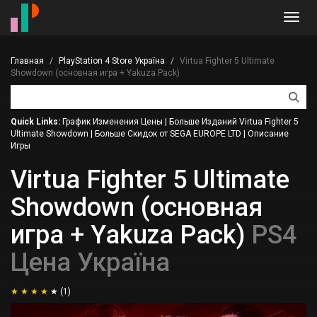
Toggl
navig
Главная
PlayStation 4 Store Україна
Virtua Fighter 5 Ultimate
Showdown (основная игра + Yakuza Pack)
Quick Links:
График Изменения Цены
|
Больше Изданий Virtua Fighter 5
Ultimate Showdown
|
Больше Скидок от SEGA EUROPE LTD
|
Описание
Игры
Virtua Fighter 5 Ultimate
Showdown (основная
игра + Yakuza Pack)
PS4
Цена Україна
(1)