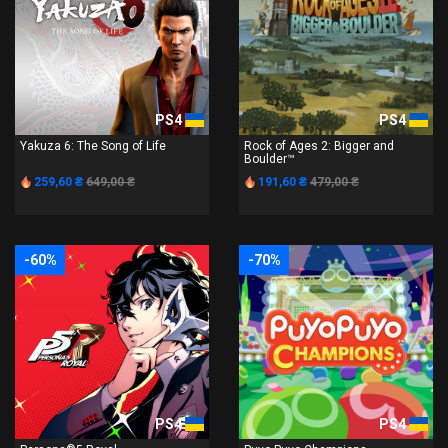
PS4
PS4
Yakuza 6: The Song of Life
Rock of Ages 2: Bigger and
Boulder™
259,60 ₴
649,00 ₴
191,60 ₴
479,00 ₴
-60%
-70%
PS4
PS4