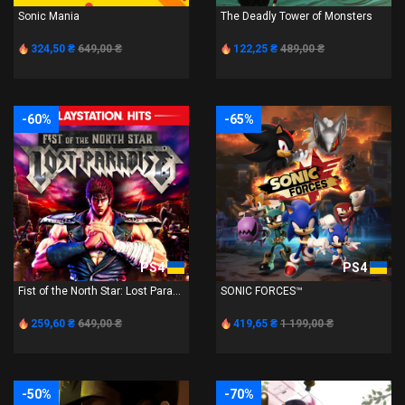
Sonic Mania
The Deadly Tower of Monsters
324,50 ₴
649,00 ₴
122,25 ₴
489,00 ₴
-60%
-65%
PS4
PS4
Fist of the North Star: Lost Para...
SONIC FORCES™
259,60 ₴
649,00 ₴
419,65 ₴
1 199,00 ₴
-50%
-70%