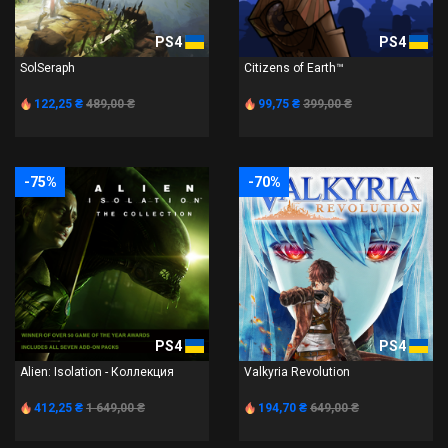
PS4
PS4
SolSeraph
Citizens of Earth™
122,25 ₴
489,00 ₴
99,75 ₴
399,00 ₴
-75%
-70%
PS4
PS4
Alien: Isolation - Коллекция
Valkyria Revolution
412,25 ₴
1 649,00 ₴
194,70 ₴
649,00 ₴