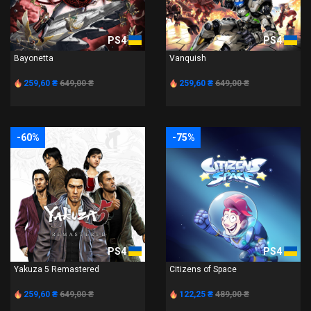
PS4
PS4
Bayonetta
Vanquish
259,60 ₴
649,00 ₴
259,60 ₴
649,00 ₴
-60%
-75%
PS4
PS4
Yakuza 5 Remastered
Citizens of Space
259,60 ₴
649,00 ₴
122,25 ₴
489,00 ₴