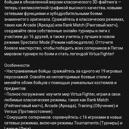
бойцам в обновленной версии классического 3D-файтинга —
теперь с великолепной графикой высокого качества, новыми
сетевыми функциями и зубодробительными боями
знаменитого оригинала. Сражайтесь в классических режимах,
таких как Arcade (Аркада) или Rank Match (Ранговый матч),
создавайте свои собственные онлайн-турниры и лиги с
участием до 16 друзей, а также учитесь у лучших в новом
режиме Spectator Mode (Режим наблюдателя). Отточите
боевое мастерство, чтобы победить всех соперников в Пятом
мировом турнире по боям и стать легендой Virtua Fighter!
Особенности:
• Настраиваемые бойцы: сражайтесь за одного из 19 игровых
персонажей. Освойте их неповторимые боевые стили и
меняйте облик бойцов с помощью уникальных костюмов и
предметов.
• Полное погружение: изучите мир Virtua Fighter, играя в свои
любимые классические режимы, такие как Rank Match
(Рейтинговый матч), Arcade (Аркада), Training (Обучение) и
Versus (Противостояние).
• Сокрушите соперников: соревнуйтесь с 16 игроками в новых
сетевых режимах, включая режимы Tournaments (Турниры) и
League (Лига).