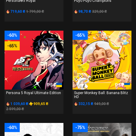
Persona®5 Royal
Puyo Puyo Champions
719,60 ₴
1 799,00 ₴
98,70 ₴
329,00 ₴
-60%
-65%
-65%
PS4
PS4
Persona 5 Royal Ultimate Edition
Super Monkey Ball: Banana Blitz
HD
1 039,60 ₴
909,65 ₴
332,15 ₴
949,00 ₴
2 599,00 ₴
-60%
-75%