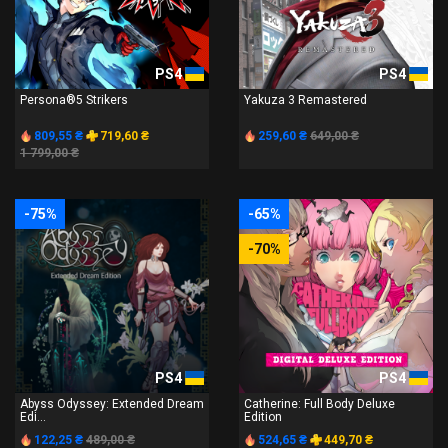
PS4
PS4
Persona®5 Strikers
Yakuza 3 Remastered
809,55 ₴
719,60 ₴
259,60 ₴
649,00 ₴
1 799,00 ₴
-75%
-65%
-70%
PS4
PS4
Abyss Odyssey: Extended Dream
Catherine: Full Body Deluxe
Edi...
Edition
122,25 ₴
489,00 ₴
524,65 ₴
449,70 ₴