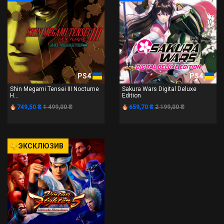
PS4
PS4
Shin Megami Tensei III Nocturne
Sakura Wars Digital Deluxe
H...
Edition
749,50 ₴
1 499,00 ₴
659,70 ₴
2 199,00 ₴
ЭКСКЛЮЗИВ