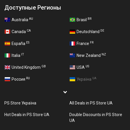
Доступные Регионы
AU
BR
Australia
Brasil
CA
DE
Canada
Deutschland
ES
FR
España
France
IT
NZ
Italia
New Zealand
GB
US
United Kingdom
USA
RU
UA
Россия
Україна
PS Store Україна
All Deals in PS Store UA
Hot Deals in PS Store UA
Double Discounts in PS Store
UA