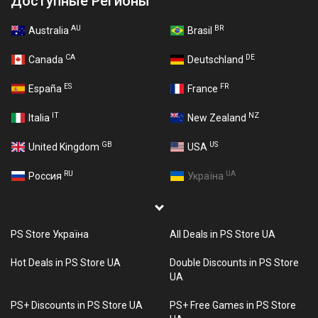
Доступные Регионы
AU
BR
Australia
Brasil
CA
DE
Canada
Deutschland
ES
FR
España
France
IT
NZ
Italia
New Zealand
GB
US
United Kingdom
USA
RU
UA
Россия
Україна
PS Store Україна
All Deals in PS Store UA
Hot Deals in PS Store UA
Double Discounts in PS Store
UA
PS+ Discounts in PS Store UA
PS+ Free Games in PS Store