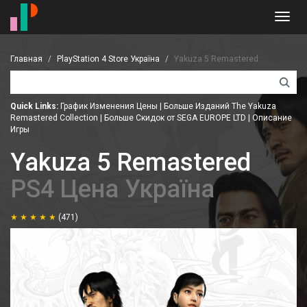
Toggl
navig
Главная
PlayStation 4 Store Україна
Yakuza 5 Remastered
Quick Links:
График Изменения Цены
|
Больше Изданий The Yakuza
Remastered Collection
|
Больше Скидок от SEGA EUROPE LTD
|
Описание
Игры
Yakuza 5 Remastered
PS4 Цена Україна
(471)