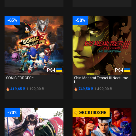
-65%
-50%
PS4
PS4
SONIC FORCES™
Shin Megami Tensei III Nocturne
H...
419,65 ₴
1 199,00 ₴
749,50 ₴
1 499,00 ₴
-70%
ЭКСКЛЮЗИВ