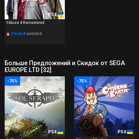
PS4
Yakuza 4 Remastered
259,60 ₴
649,00 ₴
Больше Предложений и Скидок от SEGA
EUROPE LTD [32]
-75%
-75%
PS4
PS4