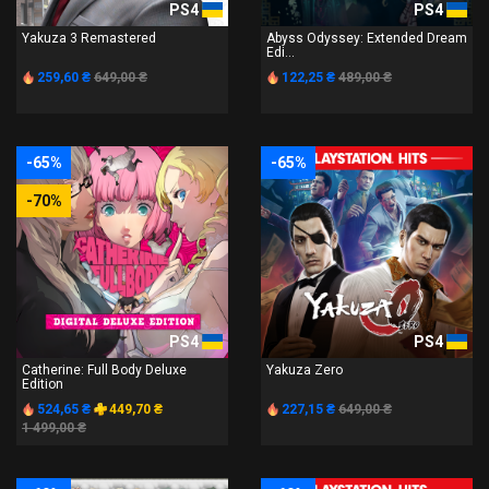
PS4
PS4
Yakuza 3 Remastered
Abyss Odyssey: Extended Dream
Edi...
259,60 ₴
649,00 ₴
122,25 ₴
489,00 ₴
-65%
-65%
-70%
PS4
PS4
Catherine: Full Body Deluxe
Yakuza Zero
Edition
524,65 ₴
449,70 ₴
227,15 ₴
649,00 ₴
1 499,00 ₴