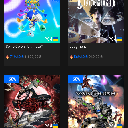
PS4
PS4
Sonic Colors: Ultimate™
Judgment
719,40 ₴
1 199,00 ₴
569,40 ₴
949,00 ₴
-60%
-60%
PS4
PS4