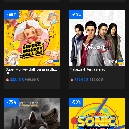
-65%
-60%
PS4
PS4
Super Monkey Ball: Banana Blitz
Yakuza 4 Remastered
HD
332,15 ₴
949,00 ₴
259,60 ₴
649,00 ₴
-75%
-50%