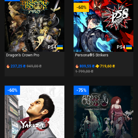
-60%
PS4
PS4
Dragon’s Crown Pro
Persona®5 Strikers
237,25 ₴
949,00 ₴
809,55 ₴
719,60 ₴
1 799,00 ₴
-60%
-75%