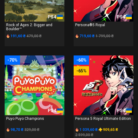
PS4
PS4
Rock of Ages 2: Bigger and
Persona®5 Royal
Boulder™
191,60 ₴
479,00 ₴
719,60 ₴
1 799,00 ₴
-70%
-60%
-65%
PS4
PS4
Puyo Puyo Champions
Persona 5 Royal Ultimate Edition
98,70 ₴
329,00 ₴
1 039,60 ₴
909,65 ₴
2 599,00 ₴