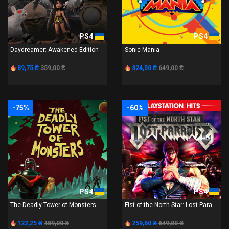
PS4
PS4
Daydreamer: Awakened Edition
Sonic Mania
89,75 ₴
359,00 ₴
324,50 ₴
649,00 ₴
-75%
-60%
PS4
PS4
The Deadly Tower of Monsters
Fist of the North Star: Lost Para...
122,25 ₴
489,00 ₴
259,60 ₴
649,00 ₴