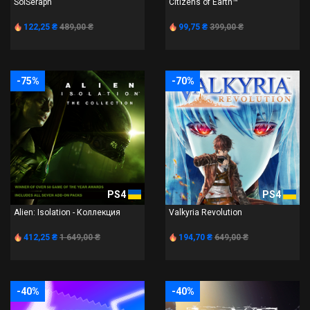
SolSeraph
Citizens of Earth™
122,25 ₴
489,00 ₴
99,75 ₴
399,00 ₴
-75%
-70%
PS4
PS4
Alien: Isolation - Коллекция
Valkyria Revolution
412,25 ₴
1 649,00 ₴
194,70 ₴
649,00 ₴
-40%
-40%