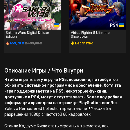
PS4
PS4
Sakura Wars Digital Deluxe
Virtua Fighter 5 Ultimate
Edition
Showdown
659,70 ₴
2 199,00 ₴
Бесплатно
Описание Игры / Что Внутри
Чтобы играть в эту игру на PS5, возможно, потребуется
обновить системное программное обеспечение. Хотя эта
игра поддерживается на PS5, некоторые функции,
доступные в PS4, могут отсутствовать. Более подробная
информация приведена на странице PlayStation.com/bc.
Yakuza Remastered Collection представляет! Yakuza 5 в
разрешении 1080p с частотой 60 кадров/сек.
Стоило Кадзуме Кирю стать скромным таксистом, как