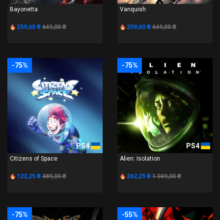
Bayonetta
Vanquish
259,60 ₴
649,00 ₴
259,60 ₴
649,00 ₴
-75%
-75%
PS4
PS4
Citizens of Space
Alien: Isolation
122,25 ₴
489,00 ₴
262,25 ₴
1 049,00 ₴
-75%
-55%