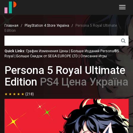
Toggl
navig
Главная
PlayStation 4 Store Україна
Persona 5 Royal Ultimate
Edition
Quick Links:
График Изменения Цены
|
Больше Изданий Persona®5
Royal
|
Больше Скидок от SEGA EUROPE LTD
|
Описание Игры
Persona 5 Royal Ultimate
Edition
PS4 Цена Україна
(218)