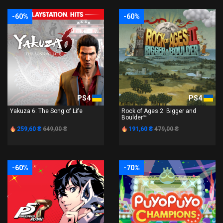
-60%
-60%
PS4
PS4
Yakuza 6: The Song of Life
Rock of Ages 2: Bigger and
Boulder™
259,60 ₴
649,00 ₴
191,60 ₴
479,00 ₴
-60%
-70%