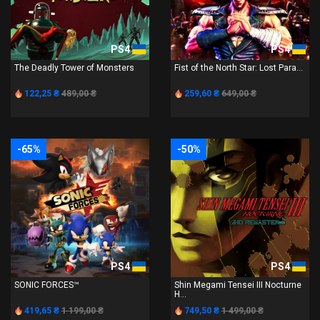
PS4
PS4
The Deadly Tower of Monsters
Fist of the North Star: Lost Para...
122,25 ₴
489,00 ₴
259,60 ₴
649,00 ₴
-65%
-50%
PS4
PS4
SONIC FORCES™
Shin Megami Tensei III Nocturne
H...
419,65 ₴
1 199,00 ₴
749,50 ₴
1 499,00 ₴