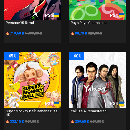
PS4
PS4
Persona®5 Royal
Puyo Puyo Champions
719,60 ₴
1 799,00 ₴
98,70 ₴
329,00 ₴
-65%
-60%
PS4
PS4
Super Monkey Ball: Banana Blitz
Yakuza 4 Remastered
HD
332,15 ₴
949,00 ₴
259,60 ₴
649,00 ₴