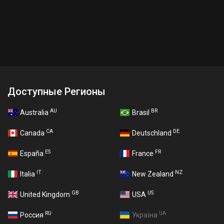
Доступные Регионы
AU
BR
Australia
Brasil
CA
DE
Canada
Deutschland
ES
FR
España
France
IT
NZ
Italia
New Zealand
GB
US
United Kingdom
USA
RU
UA
Россия
Україна