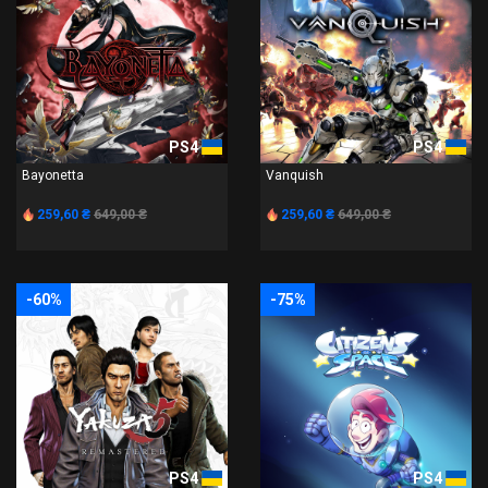
PS4
PS4
Bayonetta
Vanquish
259,60 ₴
649,00 ₴
259,60 ₴
649,00 ₴
-60%
-75%
PS4
PS4