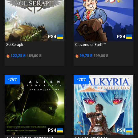
PS4
PS4
SolSeraph
Citizens of Earth™
122,25 ₴
489,00 ₴
99,75 ₴
399,00 ₴
-75%
-70%
PS4
PS4