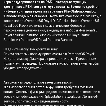
игра поддерживается на PS5, некоторые функции,
доступные в PS4, могут отсутствовать. Более подробная
информация приведена на странице PlayStation.com/bc.
’Ultimate-издание Persona®5 Royal включает основную игру, а
также набор «Persona®5 Royal DLC Pack». Набор «Persona®5
Royal DLC Pack» включает косметические, боевые и
персонажные дополнения, входящие в наборы «Persona®5
Royal Kasumi Costume Bundle», «Persona®5 Royal Battle
Bundle» и «Persona®5 Royal Persona Bundle».
Наденьте маску. Раскройте истину.
Приготовьтесь к новому приключению в Persona®5 Royal!
Наденьте маску Джокера и присоединитесь к Призрачным
похитителям сердец. Проникните в испорченные умы, чтобы
убедить их передумать.’
Автономная однопользовательская версия
Для использования сетевых функций требуется учетная
запись. Сетевые функции предоставляются в соответствии с
условиями обслуживания (playstationnetwork.com/terms-of-
service), политикой конфиденциальности