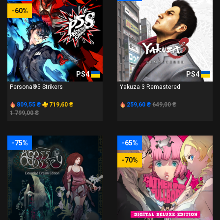
-60%
PS4
PS4
Persona®5 Strikers
Yakuza 3 Remastered
809,55 ₴
719,60 ₴
259,60 ₴
649,00 ₴
1 799,00 ₴
-75%
-65%
-70%