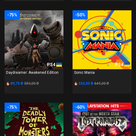
-75%
-50%
PS4
PS4
Daydreamer: Awakened Edition
Sonic Mania
89,75 ₴
359,00 ₴
324,50 ₴
649,00 ₴
-75%
-60%