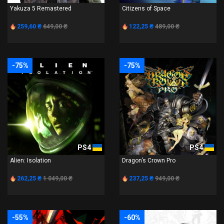
Yakuza 5 Remastered
Citizens of Space
259,60 ₴
649,00 ₴
122,25 ₴
489,00 ₴
-75%
-75%
PS4
PS4
Alien: Isolation
Dragon’s Crown Pro
262,25 ₴
1 049,00 ₴
237,25 ₴
949,00 ₴
-55%
-60%