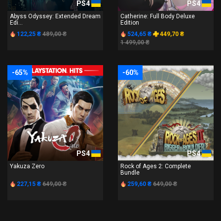
PS4
PS4
Abyss Odyssey: Extended Dream
Catherine: Full Body Deluxe
Edi...
Edition
122,25 ₴
489,00 ₴
524,65 ₴
449,70 ₴
1 499,00 ₴
-65%
-60%
PS4
PS4
Yakuza Zero
Rock of Ages 2: Complete
Bundle
227,15 ₴
649,00 ₴
259,60 ₴
649,00 ₴