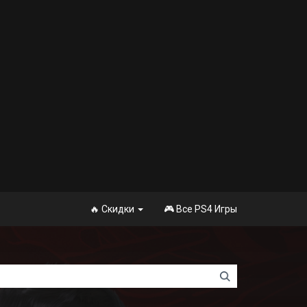
🔥 Скидки
🎮 Все PS4 Игры