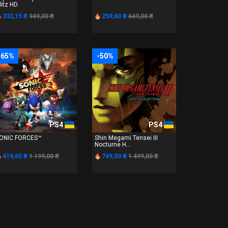
litz HD
332,15 ₴
949,00 ₴
259,60 ₴
649,00 ₴
-65%
-50%
PS4
PS4
ONIC FORCES™
Shin Megami Tensei III
Nocturne H...
419,65 ₴
1 199,00 ₴
749,50 ₴
1 499,00 ₴