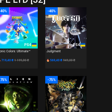
-40%
-40%
PS4
PS4
onic Colors: Ultimate™
Judgment
719,40 ₴
1 199,00 ₴
569,40 ₴
949,00 ₴
-75%
-75%