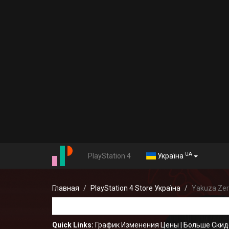
UA
PlayStation 4
Україна
Главная
PlayStation 4 Store Україна
Yakuza Ze
Quick Links:
График Изменения Цены
|
Больше Скид