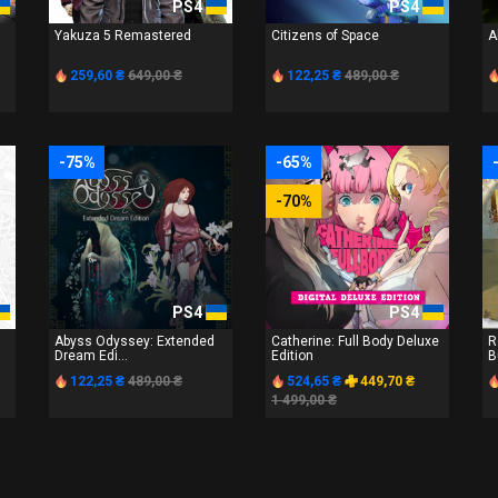
PS4
PS4
Yakuza 5 Remastered
Citizens of Space
A
259,60 ₴
649,00 ₴
122,25 ₴
489,00 ₴
-75%
-65%
-70%
PS4
PS4
Abyss Odyssey: Extended
Catherine: Full Body Deluxe
R
Dream Edi...
Edition
B
122,25 ₴
489,00 ₴
524,65 ₴
449,70 ₴
1 499,00 ₴