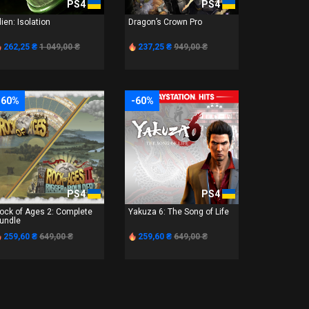
PS4
PS4
lien: Isolation
Dragon’s Crown Pro
262,25 ₴
1 049,00 ₴
237,25 ₴
949,00 ₴
-60%
-60%
PS4
PS4
ock of Ages 2: Complete
Yakuza 6: The Song of Life
undle
259,60 ₴
649,00 ₴
259,60 ₴
649,00 ₴