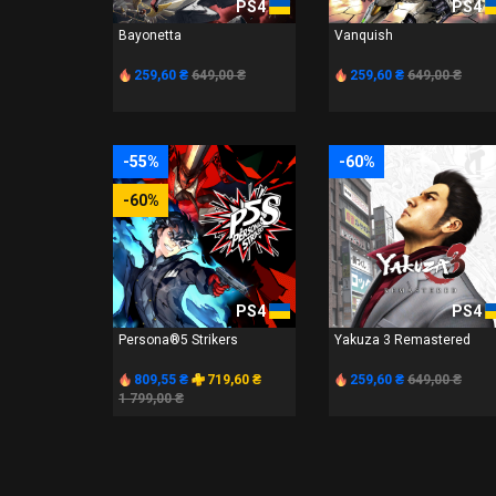
PS4
PS4
Bayonetta
Vanquish
259,60 ₴
649,00 ₴
259,60 ₴
649,00 ₴
-55%
-60%
-60%
PS4
PS4
Persona®5 Strikers
Yakuza 3 Remastered
809,55 ₴
719,60 ₴
259,60 ₴
649,00 ₴
1 799,00 ₴