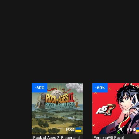
-60%
-60%
PS4
PS4
Rock of Ages 2: Bigger and
Persona®5 Royal