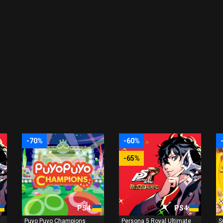
-70%
-60%
-65%
PS4
PS4
Puyo Puyo Champions
Persona 5 Royal Ultimate
S