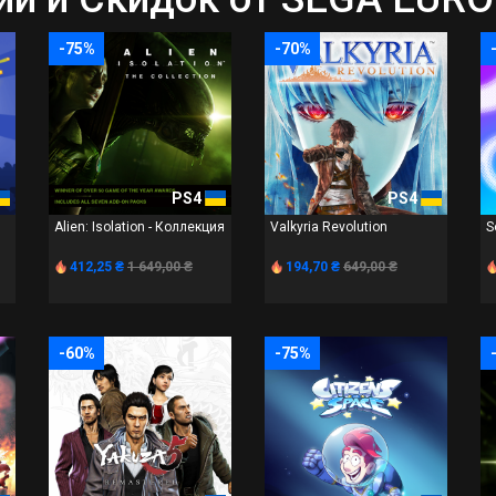
-75%
-70%
PS4
PS4
Alien: Isolation - Коллекция
Valkyria Revolution
S
412,25 ₴
1 649,00 ₴
194,70 ₴
649,00 ₴
-60%
-75%