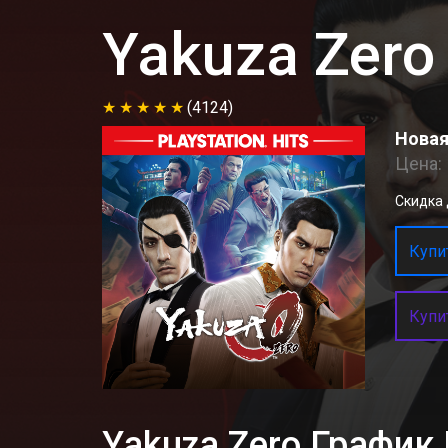
Yakuza Zero
(4124)
Новая
Цена:
Скидка д
Купит
Купи
Yakuza Zero Графи