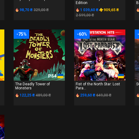
Edition
B
98,70 ₴
329,00 ₴
1 039,60 ₴
909,65 ₴
2 599,00 ₴
-75%
-60%
PS4
PS4
The Deadly Tower of
Fist of the North Star: Lost
S
Monsters
Para...
122,25 ₴
489,00 ₴
259,60 ₴
649,00 ₴