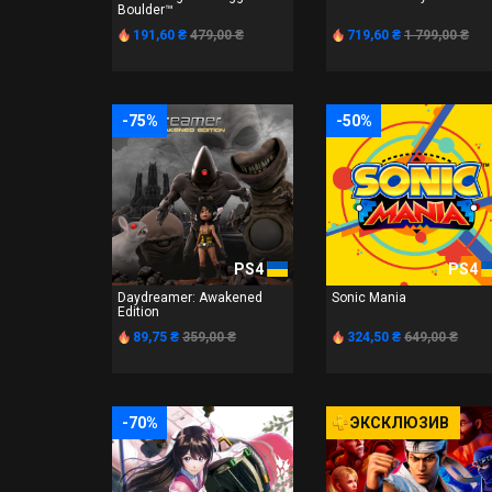
Boulder™
191,60 ₴
479,00 ₴
719,60 ₴
1 799,00 ₴
-75%
-50%
PS4
PS4
Daydreamer: Awakened
Sonic Mania
Edition
89,75 ₴
359,00 ₴
324,50 ₴
649,00 ₴
-70%
ЭКСКЛЮЗИВ