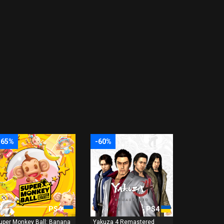
-65%
-60%
PS4
PS4
uper Monkey Ball: Banana
Yakuza 4 Remastered