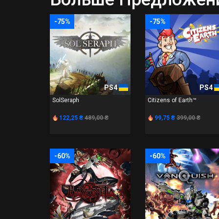
-75%
-75%
PS4
PS4
SolSeraph
Citizens of Earth™
122,25 ₴
489,00 ₴
99,75 ₴
399,00 ₴
-60%
-60%