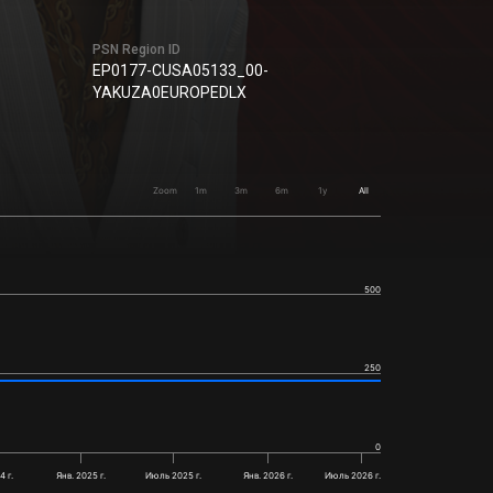
PSN Region ID
EP0177-CUSA05133_00-
YAKUZA0EUROPEDLX
Zoom
1m
3m
6m
1y
All
500
250
0
 г.
Янв. 2025 г.
Июль 2025 г.
Янв. 2026 г.
Июль 2026 г.