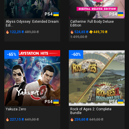
PS4
PS4
Abyss Odyssey: Extended Dream
Catherine: Full Body Deluxe
Edi...
Edition
122,25 ₴
489,00 ₴
524,65 ₴
449,70 ₴
1 499,00 ₴
-65%
-60%
PS4
PS4
Yakuza Zero
Rock of Ages 2: Complete
Bundle
227,15 ₴
649,00 ₴
259,60 ₴
649,00 ₴