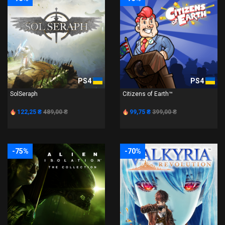
PS4
PS4
SolSeraph
Citizens of Earth™
122,25 ₴
489,00 ₴
99,75 ₴
399,00 ₴
-75%
-70%