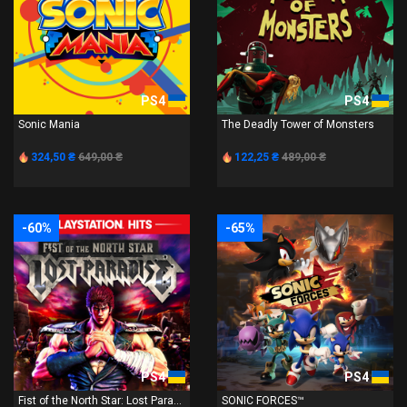
PS4
PS4
Sonic Mania
The Deadly Tower of Monsters
324,50 ₴
649,00 ₴
122,25 ₴
489,00 ₴
-60%
-65%
PS4
PS4
Fist of the North Star: Lost Para...
SONIC FORCES™