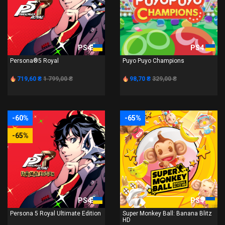
PS4
PS4
Persona®5 Royal
Puyo Puyo Champions
719,60 ₴
1 799,00 ₴
98,70 ₴
329,00 ₴
-60%
-65%
-65%
PS4
PS4
Persona 5 Royal Ultimate Edition
Super Monkey Ball: Banana Blitz
HD