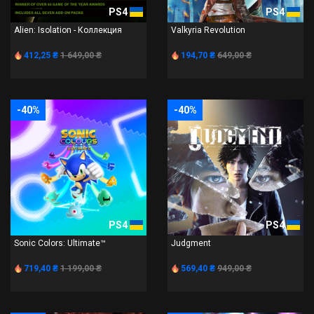
PS4
PS4
Alien: Isolation - Коллекция
Valkyria Revolution
412,25 ₴
1 649,00 ₴
194,70 ₴
649,00 ₴
-40%
-40%
PS4
PS4
Sonic Colors: Ultimate™
Judgment
719,40 ₴
1 199,00 ₴
569,40 ₴
949,00 ₴