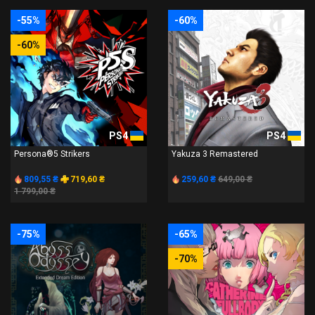
-55%
-60%
-60%
PS4
PS4
Persona®5 Strikers
Yakuza 3 Remastered
809,55 ₴
719,60 ₴
259,60 ₴
649,00 ₴
1 799,00 ₴
-75%
-65%
-70%