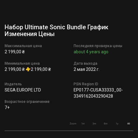
Набор Ultimate Sonic Bundle График
Изменения Цены
Максимальная цена
Последняя проверка цены
2 199,00 ₴
about 4 years ago
Минимальная цена
Дата выхода
2 199,00 ₴
2 199,00 ₴
2 мая 2022 г.
Издатель
PSN Region ID
SEGA EUROPE LTD
EP0177-CUSA33333_00-
3349162043290428
Возрастное ограничение
7+
Zoom
1m
3m
6m
1y
All