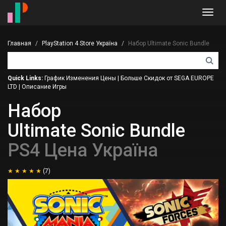
Toggl
navig
Главная
PlayStation 4 Store Україна
Набор Ultimate Sonic Bundle
Quick Links:
График Изменения Цены
|
Больше Скидок от SEGA EUROPE
LTD
|
Описание Игры
Набор
Ultimate Sonic Bundle
PS4 Цена Україна
(7)