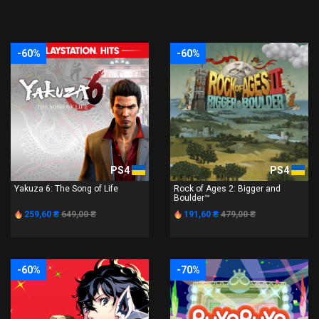
-60%
-60%
PS4
PS4
Yakuza 6: The Song of Life
Rock of Ages 2: Bigger and
Boulder™
259,60 ₴
649,00 ₴
191,60 ₴
479,00 ₴
-60%
-70%