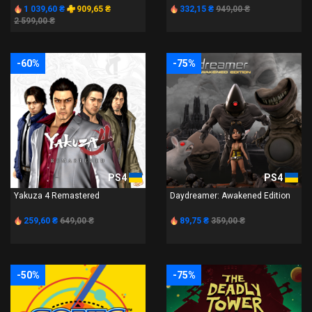
1 039,60 ₴
909,65 ₴
332,15 ₴
949,00 ₴
2 599,00 ₴
-60%
-75%
PS4
PS4
Yakuza 4 Remastered
Daydreamer: Awakened Edition
259,60 ₴
649,00 ₴
89,75 ₴
359,00 ₴
-50%
-75%