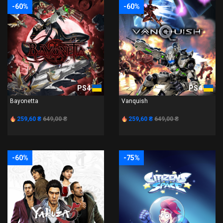
-60%
-60%
PS4
PS4
Bayonetta
Vanquish
259,60 ₴
649,00 ₴
259,60 ₴
649,00 ₴
-60%
-75%