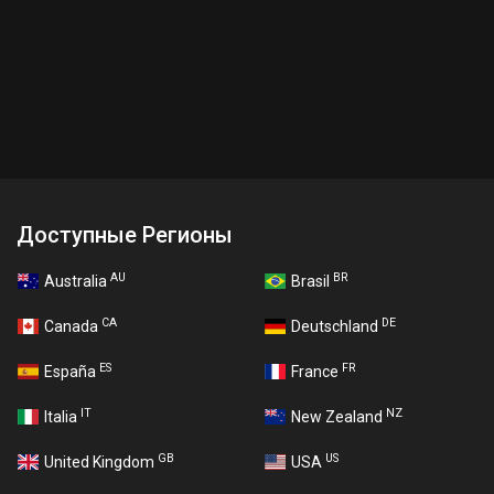
Доступные Регионы
AU
BR
Australia
Brasil
CA
DE
Canada
Deutschland
ES
FR
España
France
IT
NZ
Italia
New Zealand
GB
US
United Kingdom
USA