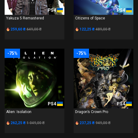
PS4
PS4
Yakuza 5 Remastered
Citizens of Space
259,60 ₴
649,00 ₴
122,25 ₴
489,00 ₴
-75%
-75%
PS4
PS4
Alien: Isolation
Dragon’s Crown Pro
262,25 ₴
1 049,00 ₴
237,25 ₴
949,00 ₴