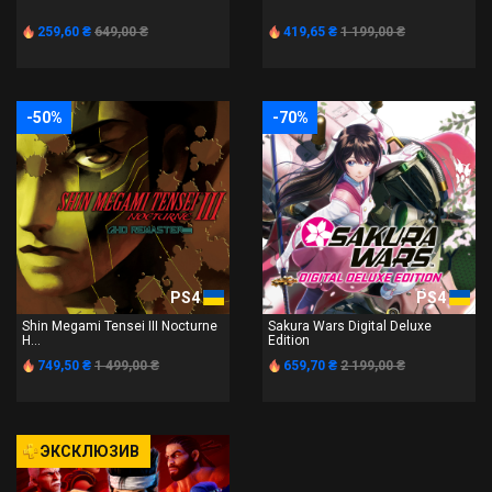
259,60 ₴
649,00 ₴
419,65 ₴
1 199,00 ₴
-50%
-70%
PS4
PS4
Shin Megami Tensei III Nocturne
Sakura Wars Digital Deluxe
H...
Edition
749,50 ₴
1 499,00 ₴
659,70 ₴
2 199,00 ₴
ЭКСКЛЮЗИВ