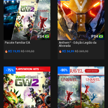
PS4
PS4
Pacote Familiar EA
Anthem™ - Edição Legião da
Alvorada
R$ 19,95
R$ 199,50
R$ 34,99
R$ 349,90
-75%
-80%