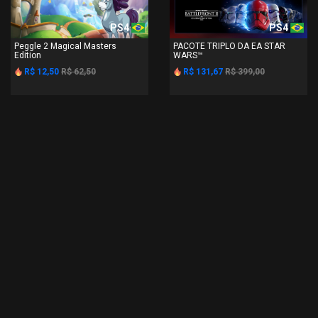
PS4
PS4
Peggle 2 Magical Masters
PACOTE TRIPLO DA EA STAR
Edition
WARS™
R$ 12,50
R$ 62,50
R$ 131,67
R$ 399,00