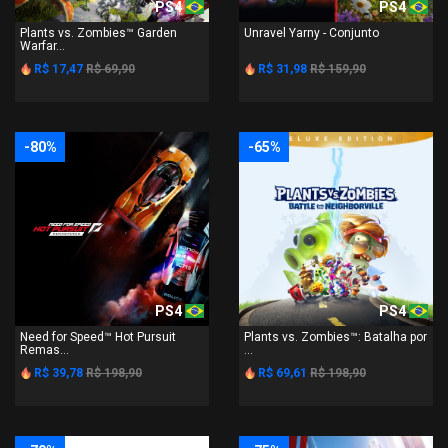
PS4
PS4
Plants vs. Zombies™ Garden
Unravel Yarny - Conjunto
Warfar...
R$ 17,47
R$ 69,90
R$ 31,98
R$ 159,90
-80%
-65%
PS4
PS4
Need for Speed™ Hot Pursuit
Plants vs. Zombies™: Batalha por
Remas...
...
R$ 39,78
R$ 198,90
R$ 69,61
R$ 198,90