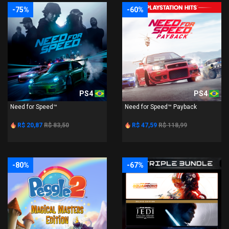
-75%
-60%
PS4
PS4
Need for Speed™
Need for Speed™ Payback
R$ 20,87
R$ 83,50
R$ 47,59
R$ 118,99
-80%
-67%