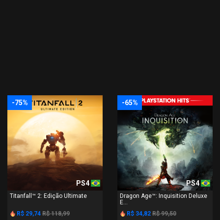
-75%
-65%
PS4
PS4
Titanfall™ 2: Edição Ultimate
Dragon Age™: Inquisition Deluxe
E...
R$ 29,74
R$ 118,99
R$ 34,82
R$ 99,50