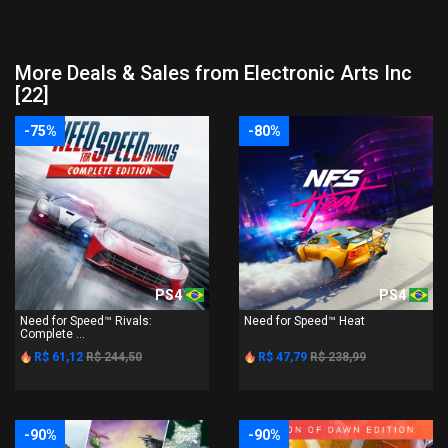
More Deals & Sales from Electronic Arts Inc
[22]
-75%
-80%
PS4
PS4
Need for Speed™ Rivals:
Need for Speed™ Heat
Complete ...
R$ 61,12
R$ 244,50
R$ 47,79
R$ 238,99
-90%
-90%