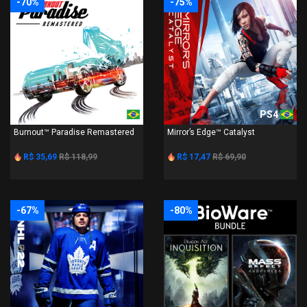
-70%
-75%
PS4
PS4
Burnout™ Paradise Remastered
Mirror’s Edge™ Catalyst
R$ 35,69
R$ 118,99
R$ 17,47
R$ 69,90
-67%
-80%