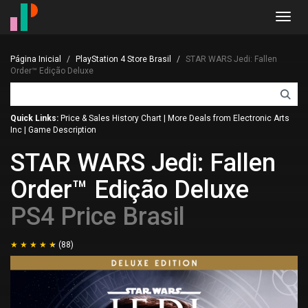
Toggl
navig
Página Inicial
PlayStation 4 Store Brasil
STAR WARS Jedi: Fallen
Order™ Edição Deluxe
Quick Links:
Price & Sales History Chart
|
More Deals from Electronic Arts
Inc
|
Game Description
STAR WARS Jedi: Fallen
Order™ Edição Deluxe
PS4 Price Brasil
(88)