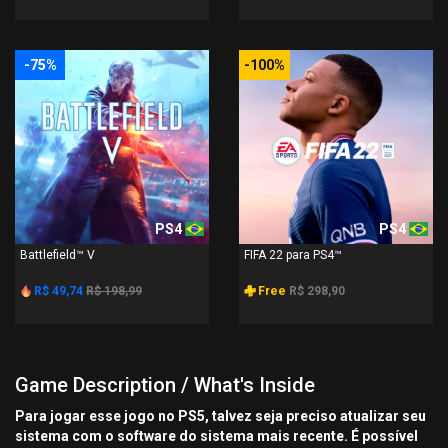
-75%
-100%
PS4
PS4
Battlefield™ V
FIFA 22 para PS4™
R$ 49,74
R$ 198,99
Free
R$ 298,90
Game Description / What's Inside
Para jogar esse jogo no PS5, talvez seja preciso atualizar seu
sistema com o software do sistema mais recente. É possível