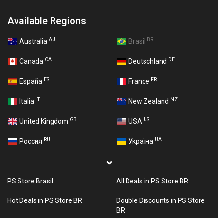
Available Regions
AU
BR
Australia
Brasil
CA
DE
Canada
Deutschland
ES
FR
España
France
IT
NZ
Italia
New Zealand
GB
US
United Kingdom
USA
RU
UA
Россия
Україна
PS Store Brasil
All Deals in PS Store BR
Hot Deals in PS Store BR
Double Discounts in PS Store
BR