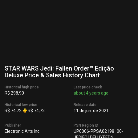
STAR WARS Jedi: Fallen Order™ Edição
Deluxe Price & Sales History Chart
Historical high price
Last price check
R$ 298,90
about 4 years ago
Historical low price
Release date
R$ 74,72
R$ 74,72
11 de jun. de 2021
Publisher
PSN Region ID
Electronic Arts Inc
UP0006-PPSA02198_00-
JEDIFO1DELUXEEDN