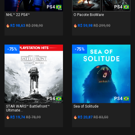
PS4
PS4
NHL™ 22 PS4™
O Pacote BioWare
R$ 98,63
R$ 298,90
R$ 59,98
R$ 299,90
-75%
-75%
PS4
PS4
STAR WARS™ Battlefront™
Sea of Solitude
Ultimate...
R$ 19,74
R$ 78,99
R$ 20,87
R$ 83,50