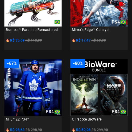
PS4
PS4
Burnout™ Paradise Remastered
Mirror’s Edge™ Catalyst
R$ 35,69
R$ 118,99
R$ 17,47
R$ 69,90
-67%
-80%
PS4
PS4
NHL™ 22 PS4™
O Pacote BioWare
R$ 98,63
R$ 298,90
R$ 59,98
R$ 299,90