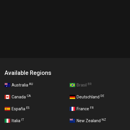
Available Regions
AU
BR
Australia
Brasil
CA
DE
Canada
Deutschland
ES
FR
España
France
IT
NZ
Italia
New Zealand