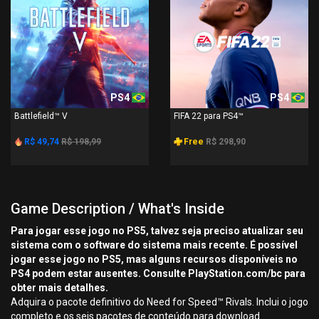
PS4
PS4
Battlefield™ V
FIFA 22 para PS4™
R$ 49,74
R$ 198,99
Free
R$ 298,90
Game Description / What's Inside
Para jogar esse jogo no PS5, talvez seja preciso atualizar seu
sistema com o software do sistema mais recente. É possível
jogar esse jogo no PS5, mas alguns recursos disponíveis no
PS4 podem estar ausentes. Consulte PlayStation.com/bc para
obter mais detalhes.
Adquira o pacote definitivo do Need for Speed™ Rivals. Inclui o jogo
completo e os seis pacotes de conteúdo para download