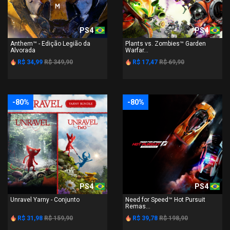
PS4
PS4
Anthem™ - Edição Legião da
Plants vs. Zombies™ Garden
Alvorada
Warfar...
R$ 34,99
R$ 349,90
R$ 17,47
R$ 69,90
-80%
-80%
PS4
PS4
Unravel Yarny - Conjunto
Need for Speed™ Hot Pursuit
Remas...
R$ 31,98
R$ 159,90
R$ 39,78
R$ 198,90