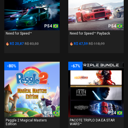
PS4
PS4
Need for Speed™
Need for Speed™ Payback
R$ 20,87
R$ 83,50
R$ 47,59
R$ 118,99
-80%
-67%
PS4
PS4
Peggle 2 Magical Masters
PACOTE TRIPLO DA EA STAR
Edition
WARS™