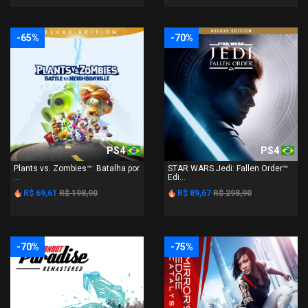
-65%
-70%
PS4
PS4
Plants vs. Zombies™: Batalha por
STAR WARS Jedi: Fallen Order™
...
Edi...
R$ 69,61
R$ 198,90
R$ 89,67
R$ 298,90
-70%
-75%