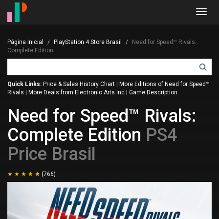
Toggl
navig
Página Inicial
PlayStation 4 Store Brasil
Need for Speed™ Rivals:
Complete Edition
Quick Links:
Price & Sales History Chart
|
More Editions of Need for Speed™
Rivals
|
More Deals from Electronic Arts Inc
|
Game Description
Need for Speed™ Rivals:
Complete Edition
PS4
Price Brasil
(766)