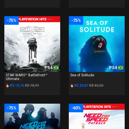
-75%
-75%
PS4
PS4
STAR WARS™ Battlefront™
Sea of Solitude
Ultimate...
R$ 19,74
R$ 78,99
R$ 20,87
R$ 83,50
-75%
-60%