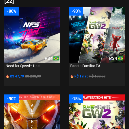
[22]
-80%
-90%
PS4
PS4
Need for Speed™ Heat
Pacote Familiar EA
R$ 47,79
R$ 238,99
R$ 19,95
R$ 199,50
-90%
-75%