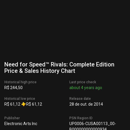
Need for Speed™ Rivals: Complete Edition
Price & Sales History Chart
Historical high price
Last price check
R$ 244,50
about 4 years ago
Historical low price
Release date
R$ 61,12
R$ 61,12
28 de out. de 2014
Publisher
PSN Region ID
Electronic Arts Inc
UP0006-CUSA00113_00-
B000000000000934