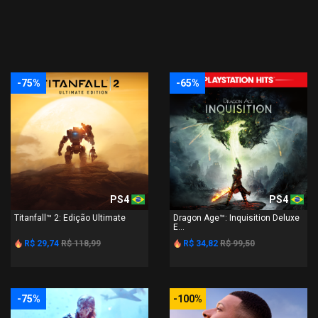
-75%
-65%
PS4
PS4
Titanfall™ 2: Edição Ultimate
Dragon Age™: Inquisition Deluxe
E...
R$ 29,74
R$ 118,99
R$ 34,82
R$ 99,50
-75%
-100%