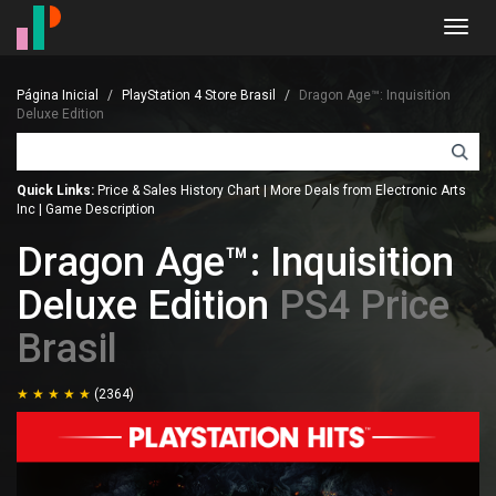
Toggl
navig
Página Inicial
PlayStation 4 Store Brasil
Dragon Age™: Inquisition
Deluxe Edition
Quick Links:
Price & Sales History Chart
|
More Deals from Electronic Arts
Inc
|
Game Description
Dragon Age™: Inquisition
Deluxe Edition
PS4 Price
Brasil
(2364)