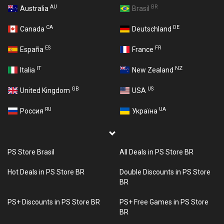
AU
BR
Australia
Brasil
CA
DE
Canada
Deutschland
ES
FR
España
France
IT
NZ
Italia
New Zealand
GB
US
United Kingdom
USA
RU
UA
Россия
Україна
PS Store Brasil
All Deals in PS Store BR
Hot Deals in PS Store BR
Double Discounts in PS Store
BR
PS+ Discounts in PS Store BR
PS+ Free Games in PS Store
BR