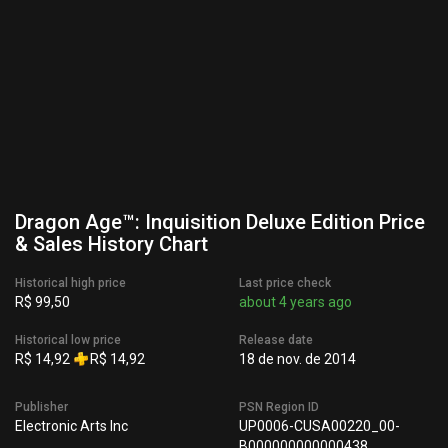
Dragon Age™: Inquisition Deluxe Edition Price
& Sales History Chart
Historical high price
Last price check
R$ 99,50
about 4 years ago
Historical low price
Release date
R$ 14,92
R$ 14,92
18 de nov. de 2014
Publisher
PSN Region ID
Electronic Arts Inc
UP0006-CUSA00220_00-
B000000000000438