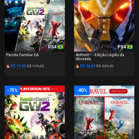
PS4
PS4
Pacote Familiar EA
Anthem™ - Edição Legião da
Alvorada
R$ 19,95
R$ 199,50
R$ 34,99
R$ 349,90
-75%
-80%