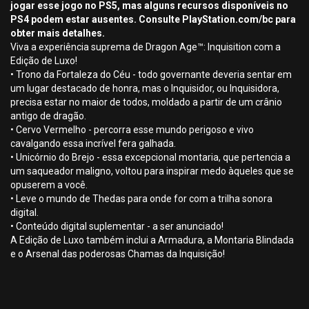
jogar esse jogo no PS5, mas alguns recursos disponíveis no
PS4 podem estar ausentes. Consulte PlayStation.com/bc para
obter mais detalhes.
Viva a experiência suprema de Dragon Age™: Inquisition com a
Edição de Luxo!
• Trono da Fortaleza do Céu - todo governante deveria sentar em
um lugar destacado de honra, mas o Inquisidor, ou Inquisidora,
precisa estar no maior de todos, moldado a partir de um crânio
antigo de dragão.
• Cervo Vermelho - percorra esse mundo perigoso e vivo
cavalgando essa incrível fera galhada.
• Unicórnio do Brejo - essa excepcional montaria, que pertencia a
um saqueador maligno, voltou para inspirar medo àqueles que se
opuserem a você.
• Leve o mundo de Thedas para onde for com a trilha sonora
digital.
• Conteúdo digital suplementar - a ser anunciado!
A Edição de Luxo também inclui a Armadura, a Montaria Blindada
e o Arsenal das poderosas Chamas da Inquisição!