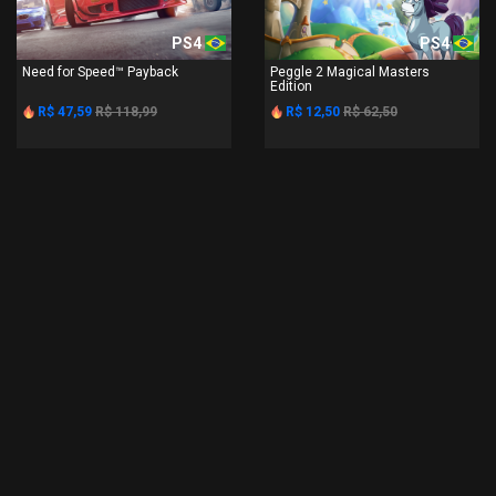
PS4
PS4
Need for Speed™ Payback
Peggle 2 Magical Masters
Edition
R$ 47,59
R$ 118,99
R$ 12,50
R$ 62,50