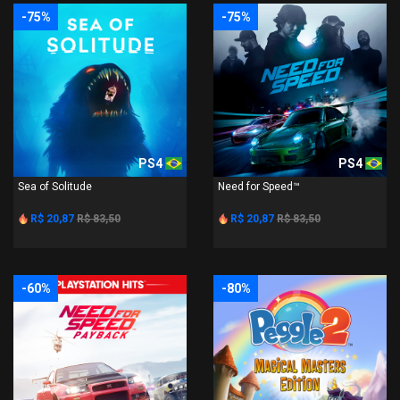
-75%
-75%
PS4
PS4
Sea of Solitude
Need for Speed™
R$ 20,87
R$ 83,50
R$ 20,87
R$ 83,50
-60%
-80%