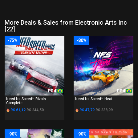
More Deals & Sales from Electronic Arts Inc
[22]
-75%
-80%
PS4
PS4
Need for Speed™ Rivals:
Need for Speed™ Heat
Complete ...
R$ 61,12
R$ 244,50
R$ 47,79
R$ 238,99
-90%
-90%