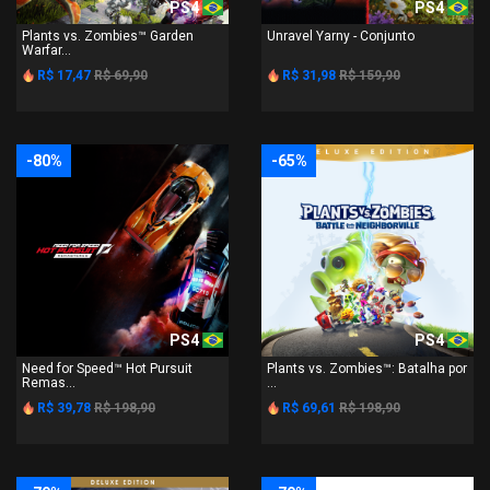
PS4
PS4
Plants vs. Zombies™ Garden
Unravel Yarny - Conjunto
Warfar...
R$ 17,47
R$ 69,90
R$ 31,98
R$ 159,90
-80%
-65%
PS4
PS4
Need for Speed™ Hot Pursuit
Plants vs. Zombies™: Batalha por
Remas...
...
R$ 39,78
R$ 198,90
R$ 69,61
R$ 198,90