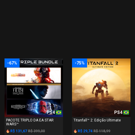
-67%
-75%
PS4
PS4
PACOTE TRIPLO DA EA STAR
Titanfall™ 2: Edição Ultimate
WARS™
R$ 131,67
R$ 399,00
R$ 29,74
R$ 118,99