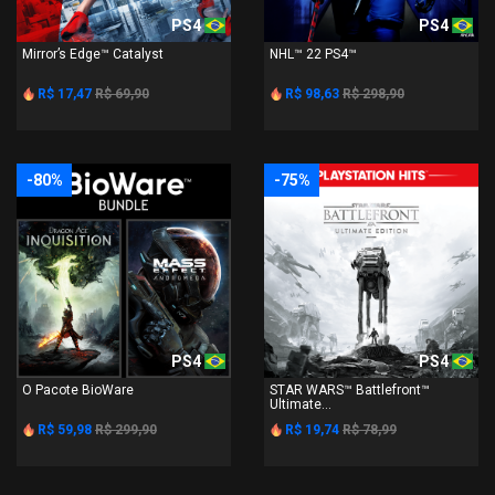
PS4
PS4
Mirror’s Edge™ Catalyst
NHL™ 22 PS4™
R$ 17,47
R$ 69,90
R$ 98,63
R$ 298,90
-80%
-75%
PS4
PS4
O Pacote BioWare
STAR WARS™ Battlefront™
Ultimate...
R$ 59,98
R$ 299,90
R$ 19,74
R$ 78,99