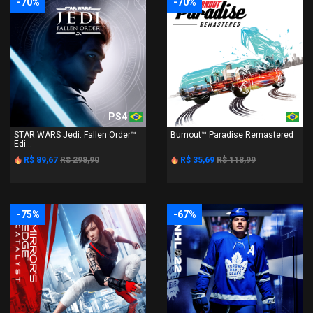
-70%
-70%
PS4
PS4
STAR WARS Jedi: Fallen Order™
Burnout™ Paradise Remastered
Edi...
R$ 89,67
R$ 298,90
R$ 35,69
R$ 118,99
-75%
-67%