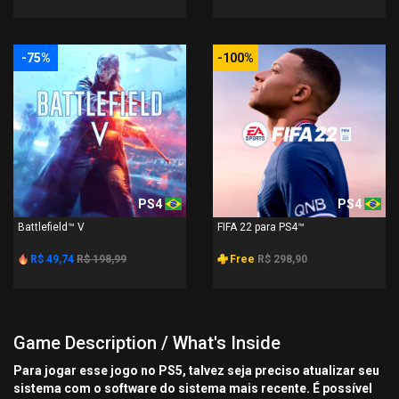
-75%
-100%
PS4
PS4
Battlefield™ V
FIFA 22 para PS4™
R$ 49,74
R$ 198,99
Free
R$ 298,90
Game Description / What's Inside
Para jogar esse jogo no PS5, talvez seja preciso atualizar seu
sistema com o software do sistema mais recente. É possível