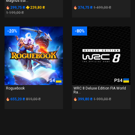
Magnus Edi...
299,75 ₴
239,80 ₴
374,75 ₴
1 499,00 ₴
1 199,00 ₴
-20%
-80%
PS4
PS4
Roguebook
WRC 8 Deluxe Edition FIA World
Ra...
655,20 ₴
819,00 ₴
399,80 ₴
1 999,00 ₴