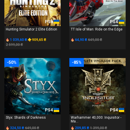
PS4
PS4
Hunting Simulator 2 Elite Edition
TT Isle of Man: Ride on the Edge
1 039,60 ₴
909,65 ₴
64,90 ₴
649,00 ₴
2 599,00 ₴
-50%
-85%
PS4
PS4
Styx: Shards of Darkness
Warhammer 40,000: Inquisitor -
Ma...
324,50 ₴
649,00 ₴
209,85 ₴
1 399,00 ₴