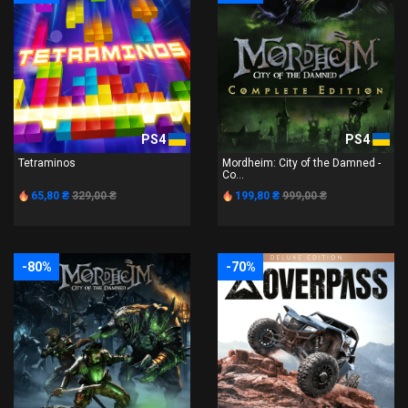
PS4
PS4
Tetraminos
Mordheim: City of the Damned -
Co...
65,80 ₴
329,00 ₴
199,80 ₴
999,00 ₴
-80%
-70%