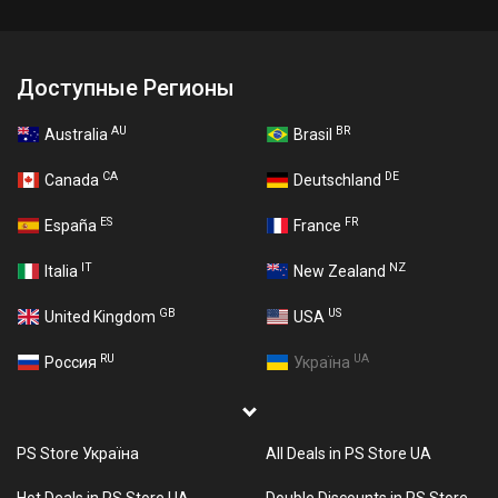
Доступные Регионы
AU
BR
Australia
Brasil
CA
DE
Canada
Deutschland
ES
FR
España
France
IT
NZ
Italia
New Zealand
GB
US
United Kingdom
USA
RU
UA
Россия
Україна
PS Store Україна
All Deals in PS Store UA