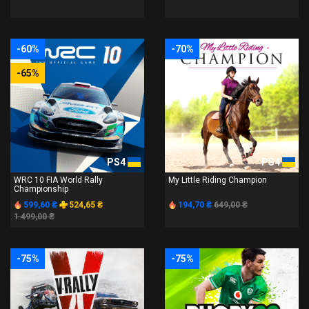
-60%
-70%
-65%
PS4
PS4
WRC 10 FIA World Rally
My Little Riding Champion
Championship
599,60 ₴
524,65 ₴
194,70 ₴
649,00 ₴
1 499,00 ₴
-75%
-75%