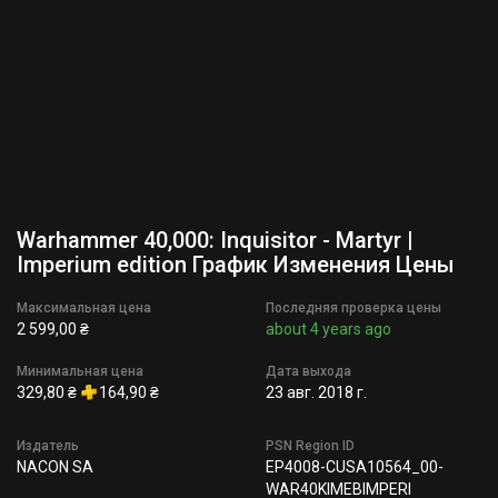
Warhammer 40,000: Inquisitor - Martyr |
Imperium edition График Изменения Цены
Максимальная цена
Последняя проверка цены
2 599,00 ₴
about 4 years ago
Минимальная цена
Дата выхода
329,80 ₴
164,90 ₴
23 авг. 2018 г.
Издатель
PSN Region ID
NACON SA
EP4008-CUSA10564_00-
WAR40KIMEBIMPERI