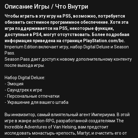
Описание Игры / Что Внутри
Чтобы играть в эту игру на PS5, возможно, потребуется
обновить системное программное обеспечение. Хотя эта
игра поддерживается на PS5, некоторые функции,
доступные в PS4, могут отсутствовать. Более подробная
информация приведена на странице PlayStation.com/bc.
Imperium Edition включает игру, набор Digital Deluxe и Season
Pass.
Season Pass дает доступ к новому дополнительному контенту
после выхода игры.
Набор Digital Deluxe:
- Эмоция
- Саундтрек к игре
- Персональные отпечатки
- Украшение для вашего штаба
Вы инквизитор, самый влиятельный агент Империума. В этой
игре в жанре action-RPG, разработанной создателями The
Incredible Adventures of Van Helsing, вам предстоит
исследовать монастырь-крепость, Martyr, и очистить его от