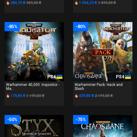
284,70 ₴
949,00 ₴
1 004,33 ₴
1 499,00 ₴
-85%
-80%
PS4
PS4
Warhammer 40,000: Inquisitor -
Warhammer Pack: Hack and
Ma...
Slash
179,85 ₴
1 199,00 ₴
439,80 ₴
2 199,00 ₴
-50%
-75%