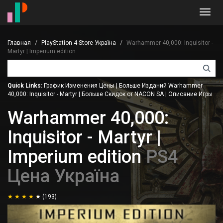
Toggl
navig
Главная
PlayStation 4 Store Україна
Warhammer 40,000: Inquisitor -
Martyr | Imperium edition
Quick Links:
График Изменения Цены
|
Больше Изданий Warhammer
40,000: Inquisitor - Martyr
|
Больше Скидок от NACON SA
|
Описание Игры
Warhammer 40,000:
Inquisitor - Martyr |
Imperium edition
PS4
Цена Україна
(193)