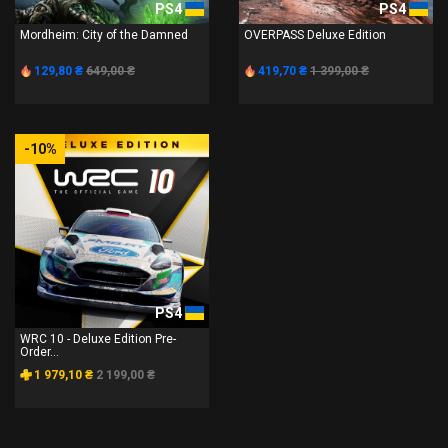
PS4
PS4
Mordheim: City of the Damned
OVERPASS Deluxe Edition
129,80 ₴
649,00 ₴
419,70 ₴
1 399,00 ₴
-10%
PS4
WRC 10 - Deluxe Edition Pre-
Order...
1 979,10 ₴
2 199,00 ₴