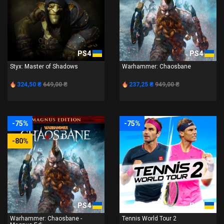
PS4
PS4
Styx: Master of Shadows
Warhammer: Chaosbane
324,50 ₴
649,00 ₴
237,25 ₴
949,00 ₴
-75%
-75%
-80%
PS4
PS4
Warhammer: Chaosbane -
Tennis World Tour 2