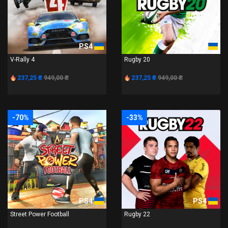
PS4
PS4
V-Rally 4
Rugby 20
237,25 ₴
949,00 ₴
237,25 ₴
949,00 ₴
-70%
-33%
PS4
PS4
Street Power Football
Rugby 22