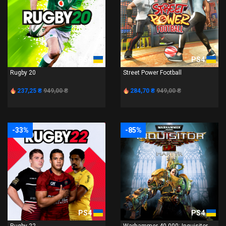
PS4
PS4
Rugby 20
Street Power Football
237,25 ₴
949,00 ₴
284,70 ₴
949,00 ₴
-33%
-85%
PS4
PS4