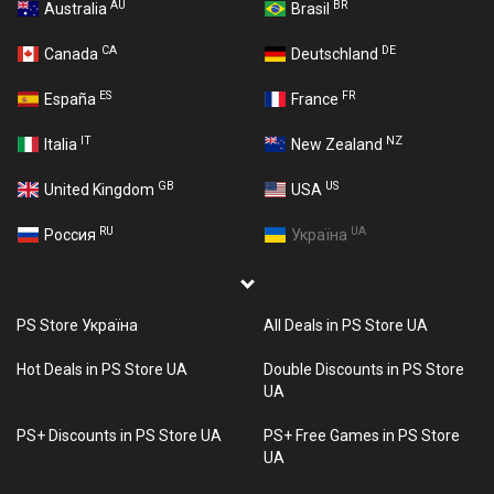
AU
BR
Australia
Brasil
CA
DE
Canada
Deutschland
ES
FR
España
France
IT
NZ
Italia
New Zealand
GB
US
United Kingdom
USA
RU
UA
Россия
Україна
PS Store Україна
All Deals in PS Store UA
Hot Deals in PS Store UA
Double Discounts in PS Store
UA
PS+ Discounts in PS Store UA
PS+ Free Games in PS Store
UA