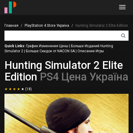
Toggl
navig
Главная
PlayStation 4 Store Україна
Hunting Simulator 2 Elite Edition
Quick Links:
График Изменения Цены
|
Больше Изданий Hunting
Simulator 2
|
Больше Скидок от NACON SA
|
Описание Игры
Hunting Simulator 2 Elite
Edition
PS4 Цена Україна
(18)