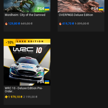
PS4
PS4
Mordheim: City of the Damned
OVERPASS Deluxe Edition
129,80 ₴
649,00 ₴
419,70 ₴
1 399,00 ₴
-10%
PS4
WRC 10 - Deluxe Edition Pre-
Order...
1 979,10 ₴
2 199,00 ₴