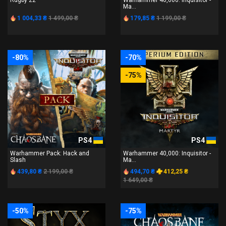
Rugby 22
Warhammer 40,000: Inquisitor -
Ma...
1 004,33 ₴
1 499,00 ₴
179,85 ₴
1 199,00 ₴
-80%
-70%
-75%
PS4
PS4
Warhammer Pack: Hack and
Warhammer 40,000: Inquisitor -
Slash
Ma...
439,80 ₴
2 199,00 ₴
494,70 ₴
412,25 ₴
1 649,00 ₴
-50%
-75%