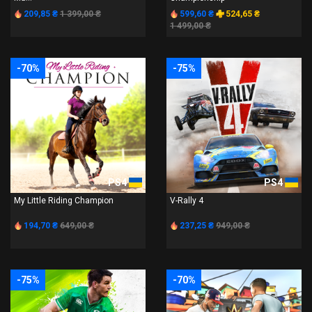
209,85 ₴
1 399,00 ₴
599,60 ₴
524,65 ₴
1 499,00 ₴
-70%
-75%
PS4
PS4
My Little Riding Champion
V-Rally 4
194,70 ₴
649,00 ₴
237,25 ₴
949,00 ₴
-75%
-70%