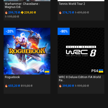
Warhammer: Chaosbane -
Tennis World Tour 2
Magnus Edi...
299,75 ₴
239,80 ₴
374,75 ₴
1 499,00 ₴
1 199,00 ₴
-20%
-80%
PS4
PS4
Roguebook
WRC 8 Deluxe Edition FIA World
Ra...
655,20 ₴
819,00 ₴
399,80 ₴
1 999,00 ₴