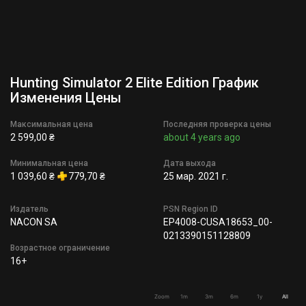
Hunting Simulator 2 Elite Edition График
Изменения Цены
Максимальная цена
Последняя проверка цены
2 599,00 ₴
about 4 years ago
Минимальная цена
Дата выхода
1 039,60 ₴
779,70 ₴
25 мар. 2021 г.
Издатель
PSN Region ID
NACON SA
EP4008-CUSA18653_00-
0213390151128809
Возрастное ограничение
16+
Zoom
1m
3m
6m
1y
All