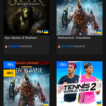
PS4
PS4
Styx: Master of Shadows
Warhammer: Chaosbane
324,50 ₴
649,00 ₴
237,25 ₴
949,00 ₴
-75%
-75%
-80%
PS4
PS4