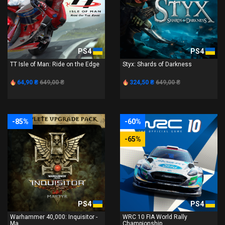
PS4
PS4
TT Isle of Man: Ride on the Edge
Styx: Shards of Darkness
64,90 ₴
649,00 ₴
324,50 ₴
649,00 ₴
-85%
-60%
-65%
PS4
PS4
Warhammer 40,000: Inquisitor -
WRC 10 FIA World Rally
Ma...
Championship