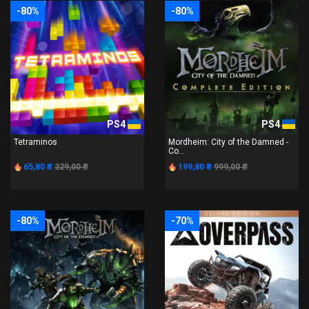
-80%
-80%
PS4
PS4
Tetraminos
Mordheim: City of the Damned -
Co...
65,80 ₴
329,00 ₴
199,80 ₴
999,00 ₴
-80%
-70%