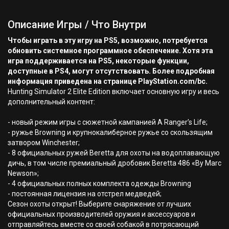
Описание Игры / Что Внутри
Чтобы играть в эту игру на PS5, возможно, потребуется
обновить системное программное обеспечение. Хотя эта
игра поддерживается на PS5, некоторые функции,
доступные в PS4, могут отсутствовать. Более подробная
информация приведена на странице PlayStation.com/bc.
Hunting Simulator 2 Elite Edition включает основную игру и весь
дополнительный контент:
- новый режим игры с сюжетной кампанией A Ranger’s Life;
- ружье Browning и крупнокалиберное ружье со скользящим
затвором Winchester;
- 8 официальных ружей Beretta для охоты на водоплавающую
дичь, в том числе премиальный дробовик Beretta 486 «By Marc
Newson»;
- 4 официальных полных комплекта одежды Browning
- постоянная лицензия на отстрел медведей;
Сезон охоты открыт! Выберите снаряжение от лучших
официальных производителей оружия и аксессуаров и
отправляйтесь вместе со своей собакой в потрясающий