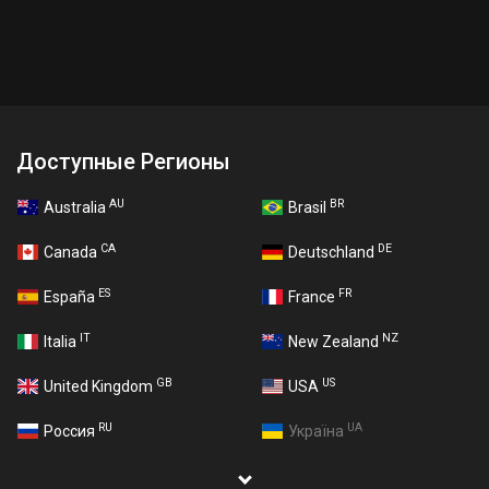
Доступные Регионы
AU
BR
Australia
Brasil
CA
DE
Canada
Deutschland
ES
FR
España
France
IT
NZ
Italia
New Zealand
GB
US
United Kingdom
USA
RU
UA
Россия
Україна