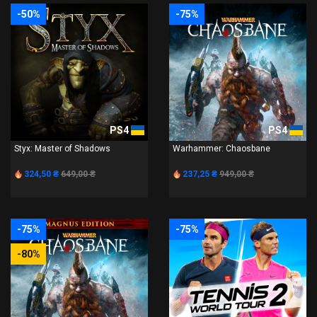
-50%
-75%
PS4
PS4
Styx: Master of Shadows
Warhammer: Chaosbane
324,50 ₴
649,00 ₴
237,25 ₴
949,00 ₴
-75%
-75%
-80%