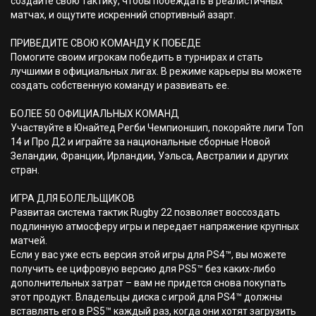
создайте свою тактику, чтобы побеждать в реалистичных
матчах, и ощутите искренний спортивный азарт.
ПРИВЕДИТЕ СВОЮ КОМАНДУ К ПОБЕДЕ
Помогите своим игрокам победить в турнирах и стать
лучшими в официальных лигах. В режиме карьеры вы можете
создать собственную команду и развивать ее.
БОЛЕЕ 50 ОФИЦИАЛЬНЫХ КОМАНД
Участвуйте в Юнайтед Регби Чемпионшип, покоряйте лиги Топ
14 и Про Д2 и играйте за национальные сборные Новой
Зеландии, Франции, Ирландии, Уэльса, Австралии и других
стран.
ИГРА ДЛЯ БОЛЕЛЬЩИКОВ
Развитая система тактик Rugby 22 позволяет воссоздать
подлинную атмосферу игры и передает напряжение крупных
матчей.
Если у вас уже есть версия этой игры для PS4™, вы можете
получить ее цифровую версию для PS5™ без каких-либо
дополнительных затрат – вам не придется снова покупать
этот продукт. Владельцы диска с игрой для PS4™ должны
вставлять его в PS5™ каждый раз, когда они хотят загрузить