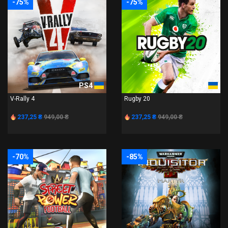
-75%
-75%
PS4
PS4
V-Rally 4
Rugby 20
237,25 ₴
949,00 ₴
237,25 ₴
949,00 ₴
-70%
-85%