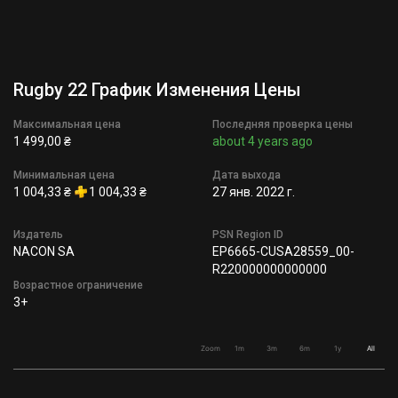
Rugby 22 График Изменения Цены
Максимальная цена
Последняя проверка цены
1 499,00 ₴
about 4 years ago
Минимальная цена
Дата выхода
1 004,33 ₴
1 004,33 ₴
27 янв. 2022 г.
Издатель
PSN Region ID
NACON SA
EP6665-CUSA28559_00-
R220000000000000
Возрастное ограничение
3+
Zoom
1m
3m
6m
1y
All