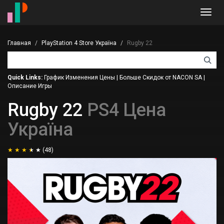
Toggl
navig
Главная
PlayStation 4 Store Україна
Rugby 22
Quick Links:
График Изменения Цены
|
Больше Скидок от NACON SA
|
Описание Игры
Rugby 22
PS4 Цена
Україна
(48)