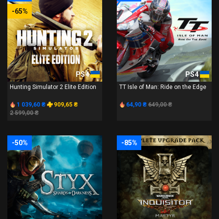
-65%
PS4
PS4
Hunting Simulator 2 Elite Edition
TT Isle of Man: Ride on the Edge
1 039,60 ₴
909,65 ₴
64,90 ₴
649,00 ₴
2 599,00 ₴
-50%
-85%