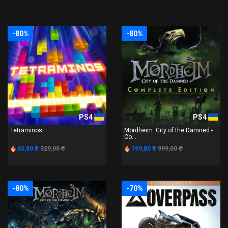
-80%
-80%
PS4
PS4
Tetraminos
Mordheim: City of the Damned -
Co...
65,80 ₴
329,00 ₴
199,80 ₴
999,00 ₴
-80%
-70%