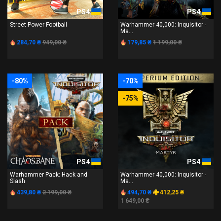
PS4
PS4
Street Power Football
Warhammer 40,000: Inquisitor -
Ma...
284,70 ₴
949,00 ₴
179,85 ₴
1 199,00 ₴
-80%
-70%
-75%
PS4
PS4
Warhammer Pack: Hack and
Warhammer 40,000: Inquisitor -
Slash
Ma...
439,80 ₴
2 199,00 ₴
494,70 ₴
412,25 ₴
1 649,00 ₴