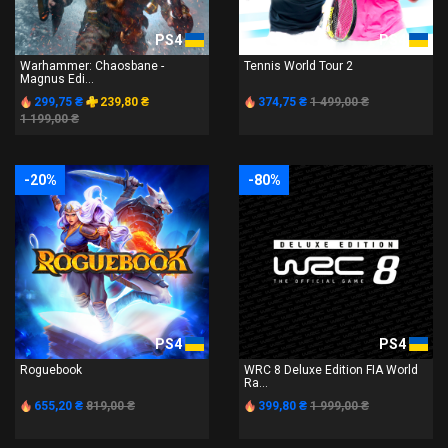
PS4
PS4
Warhammer: Chaosbane -
Tennis World Tour 2
Magnus Edi...
299,75 ₴
239,80 ₴
374,75 ₴
1 499,00 ₴
1 199,00 ₴
-20%
-80%
PS4
PS4
Roguebook
WRC 8 Deluxe Edition FIA World
Ra...
655,20 ₴
819,00 ₴
399,80 ₴
1 999,00 ₴