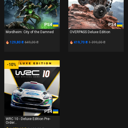
PS4
PS4
Mordheim: City of the Damned
OVERPASS Deluxe Edition
129,80 ₴
649,00 ₴
419,70 ₴
1 399,00 ₴
-10%
PS4
WRC 10 - Deluxe Edition Pre-
Order...