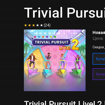
Trivial Pursui
(24)
Новая
Цена:
Скидка д
Купит
Купи
Trivial Pursuit Live