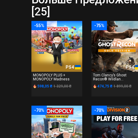
[25]
-55%
-75%
PS4
PS4
MONOPOLY PLUS +
Tom Clancy’s Ghost
MONOPOLY Madness
Recon® Wildlan...
598,05 ₴
1 329,00 ₴
474,75 ₴
1 899,00 ₴
-70%
-70%