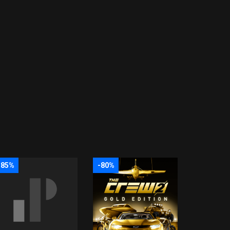
-85%
-80%