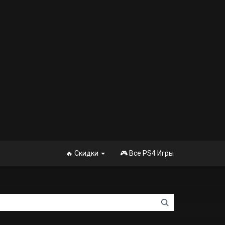
🔥 Скидки
🎮 Все PS4 Игры