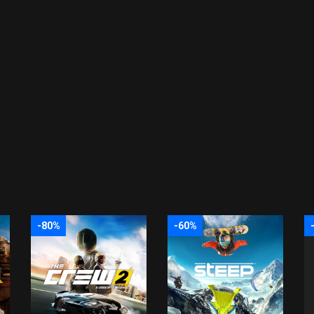
-80%
-60%