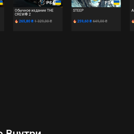
PS4
PS4
Обычное издание THE
STEEP
A
CREW® 2
265,80 ₴
1 329,00 ₴
259,60 ₴
649,00 ₴