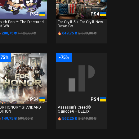
PS4
PS4
outh Park™: The Fractured
Far Cry® 5 + Far Cry® New
ut Wh...
Dawn Co...
280,75 ₴
1 123,00 ₴
649,75 ₴
2 599,00 ₴
-75%
-75%
PS4
PS4
OR HONOR™ STANDARD
Assassin’s Creed®
DITION
Одиссея – DELUX...
149,75 ₴
599,00 ₴
562,25 ₴
2 249,00 ₴