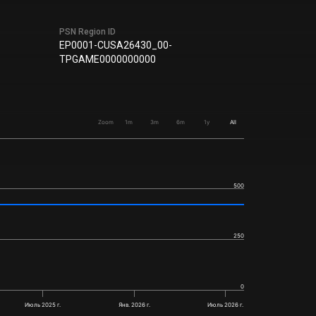
PSN Region ID
EP0001-CUSA26430_00-
TPGAME0000000000
Zoom
1m
3m
6m
1y
All
500
250
0
Июль 2025 г.
Янв. 2026 г.
Июль 2026 г.