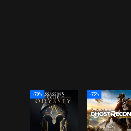
-70%
-75%