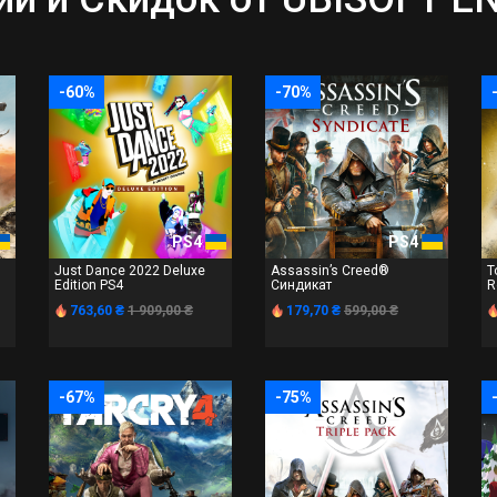
-60%
-70%
PS4
PS4
Just Dance 2022 Deluxe
Assassin’s Creed®
T
Edition PS4
Синдикат
R
763,60 ₴
1 909,00 ₴
179,70 ₴
599,00 ₴
-67%
-75%