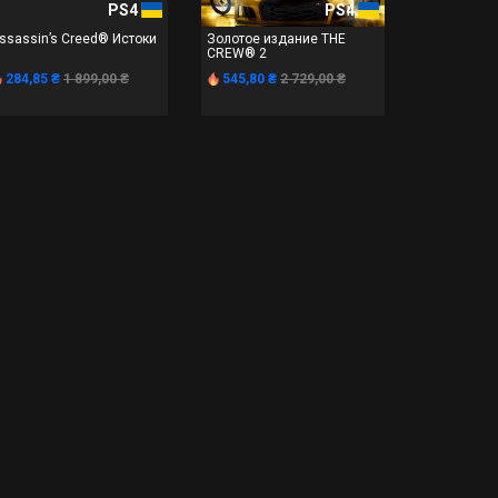
PS4
PS4
ssassin’s Creed® Истоки
Золотое издание THE
CREW® 2
284,85 ₴
1 899,00 ₴
545,80 ₴
2 729,00 ₴