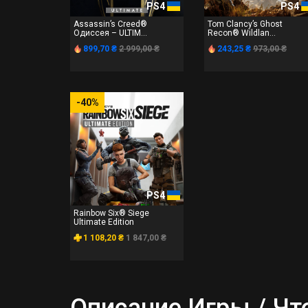
PS4
PS4
Assassin’s Creed®
Tom Clancy’s Ghost
Одиссея – ULTIM...
Recon® Wildlan...
899,70 ₴
2 999,00 ₴
243,25 ₴
973,00 ₴
-40%
PS4
Rainbow Six® Siege
Ultimate Edition
1 108,20 ₴
1 847,00 ₴