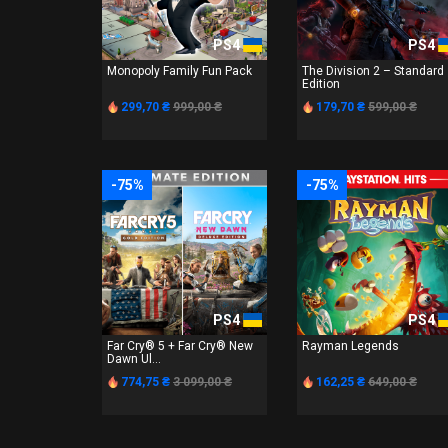
PS4
PS4
Monopoly Family Fun Pack
The Division 2 – Standard
Edition
299,70 ₴
999,00 ₴
179,70 ₴
599,00 ₴
-75%
-75%
PS4
PS4
Far Cry® 5 + Far Cry® New
Rayman Legends
Dawn Ul...
774,75 ₴
3 099,00 ₴
162,25 ₴
649,00 ₴