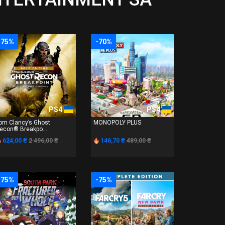
-75%
-70%
PS4
PS4
om Clancy’s Ghost
MONOPOLY PLUS
econ® Breakpo...
624,00 ₴
2 496,00 ₴
146,70 ₴
489,00 ₴
-75%
-75%