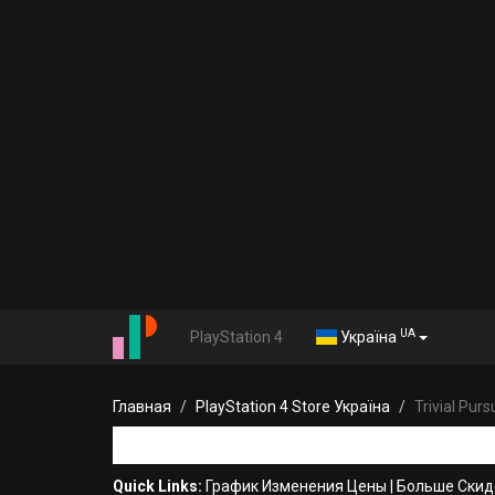
UA
PlayStation 4
Україна
Главная
PlayStation 4 Store Україна
Trivial Pursu
Quick Links:
График Изменения Цены
|
Больше Скид