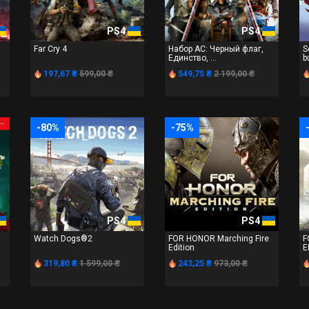
PS4
PS4
Far Cry 4
Набор AC: Черный флаг,
S
Единство, ...
b
197,67 ₴
599,00 ₴
549,75 ₴
2 199,00 ₴
-80%
-75%
PS4
PS4
Watch Dogs®2
FOR HONOR Marching Fire
F
Edition
E
319,80 ₴
1 599,00 ₴
243,25 ₴
973,00 ₴