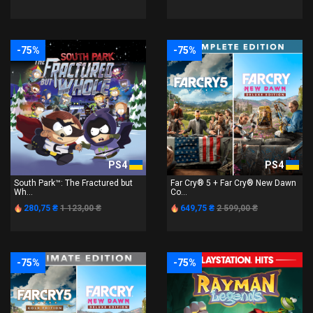
-75%
-75%
PS4
PS4
South Park™: The Fractured but
Far Cry® 5 + Far Cry® New Dawn
Wh...
Co...
280,75 ₴
1 123,00 ₴
649,75 ₴
2 599,00 ₴
-75%
-75%