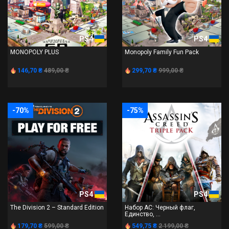
PS4
PS4
MONOPOLY PLUS
Monopoly Family Fun Pack
146,70 ₴
489,00 ₴
299,70 ₴
999,00 ₴
-70%
-75%
PS4
PS4
The Division 2 – Standard Edition
Набор AC: Черный флаг,
Единство, ...
179,70 ₴
599,00 ₴
549,75 ₴
2 199,00 ₴