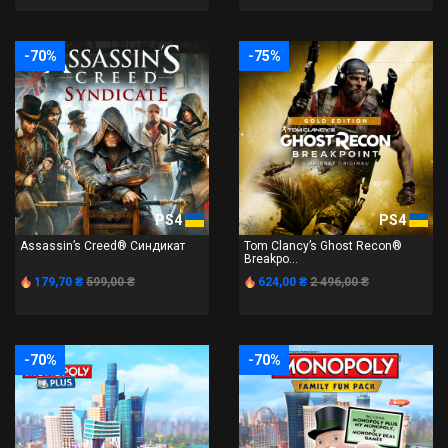
-70%
-75%
PS4
PS4
Assassin’s Creed® Синдикат
Tom Clancy’s Ghost Recon®
Breakpo...
179,70 ₴
599,00 ₴
624,00 ₴
2 496,00 ₴
-70%
-70%