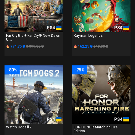
PS4
PS4
Far Cry® 5 + Far Cry® New Dawn
Rayman Legends
Ul...
774,75 ₴
3 099,00 ₴
162,25 ₴
649,00 ₴
-80%
-75%
PS4
PS4
Watch Dogs®2
FOR HONOR Marching Fire
Edition