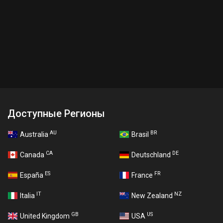
Доступные Регионы
AU
BR
Australia
Brasil
CA
DE
Canada
Deutschland
ES
FR
España
France
IT
NZ
Italia
New Zealand
GB
US
United Kingdom
USA