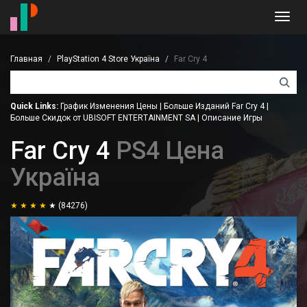
Toggl
navig
Главная
PlayStation 4 Store Україна
Far Cry 4
Quick Links:
График Изменения Цены
|
Больше Изданий Far Cry 4
|
Больше Скидок от UBISOFT ENTERTAINMENT SA
|
Описание Игры
Far Cry 4
PS4 Цена
Україна
(84276)