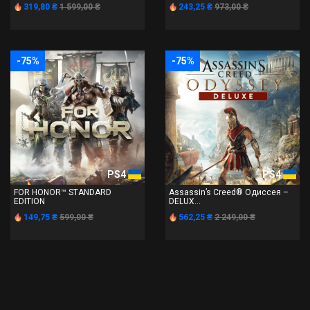
319,80 ₴
1 599,00 ₴
243,25 ₴
973,00 ₴
-75%
-75%
PS4
PS4
FOR HONOR™ STANDARD
Assassin’s Creed® Одиссея –
EDITION
DELUX...
149,75 ₴
599,00 ₴
562,25 ₴
2 249,00 ₴