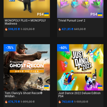
PS4
PS4
MONOPOLY PLUS + MONOPOLY
Trivial Pursuit Live! 2
Madness
598,05 ₴
1 329,00 ₴
421,85 ₴
649,00 ₴
-75%
-60%
PS4
PS4
Tom Clancy’s Ghost Recon®
Just Dance 2022 Deluxe Edition
Wildlan...
PS4
474,75 ₴
1 899,00 ₴
763,60 ₴
1 909,00 ₴