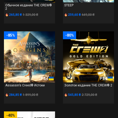
Обычное издание THE CREW®
STEEP
2
265,80 ₴
1 329,00 ₴
259,60 ₴
649,00 ₴
-85%
-80%
PS4
PS4
Assassin’s Creed® Истоки
Золотое издание THE CREW® 2
284,85 ₴
1 899,00 ₴
545,80 ₴
2 729,00 ₴
-40%