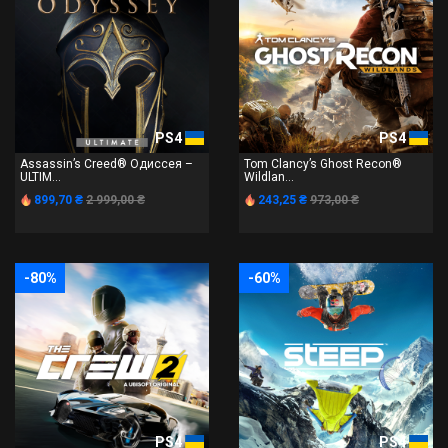
PS4
PS4
Assassin’s Creed® Одиссея –
Tom Clancy’s Ghost Recon®
ULTIM...
Wildlan...
899,70 ₴
2 999,00 ₴
243,25 ₴
973,00 ₴
-80%
-60%
PS4
PS4