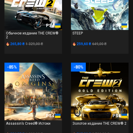
PS4
PS4
Обычное издание THE CREW®
STEEP
2
265,80 ₴
1 329,00 ₴
259,60 ₴
649,00 ₴
-85%
-80%
PS4
PS4
Assassin’s Creed® Истоки
Золотое издание THE CREW® 2