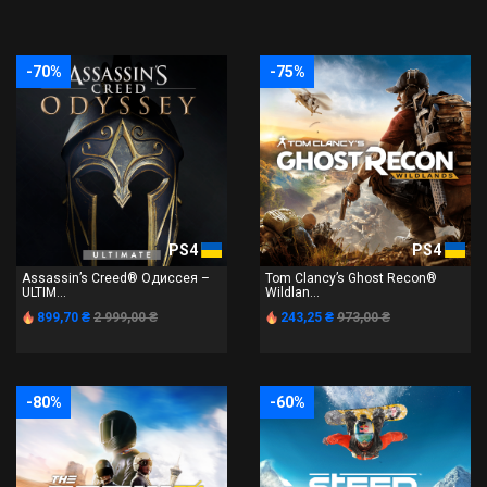
-70%
-75%
PS4
PS4
Assassin’s Creed® Одиссея –
Tom Clancy’s Ghost Recon®
ULTIM...
Wildlan...
899,70 ₴
2 999,00 ₴
243,25 ₴
973,00 ₴
-80%
-60%