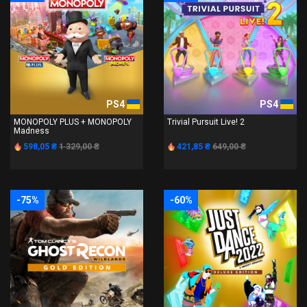
PS4
PS4
MONOPOLY PLUS + MONOPOLY
Trivial Pursuit Live! 2
Madness
598,05 ₴
1 329,00 ₴
421,85 ₴
649,00 ₴
-75%
-60%