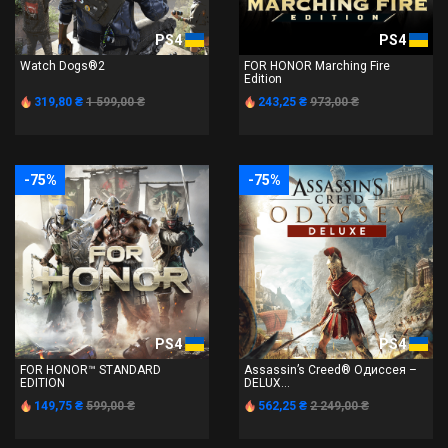
PS4
PS4
Watch Dogs®2
FOR HONOR Marching Fire
Edition
319,80 ₴
1 599,00 ₴
243,25 ₴
973,00 ₴
-75%
-75%
PS4
PS4
FOR HONOR™ STANDARD
Assassin’s Creed® Одиссея –
EDITION
DELUX...
149,75 ₴
599,00 ₴
562,25 ₴
2 249,00 ₴