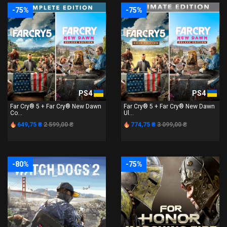
-75%
-75%
PS4
PS4
Far Cry® 5 + Far Cry® New Dawn
Far Cry® 5 + Far Cry® New Dawn
Co...
Ul...
649,75 ₴
2 599,00 ₴
774,75 ₴
3 099,00 ₴
-80%
-75%