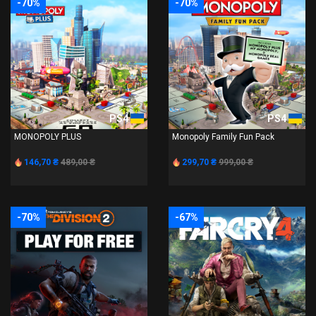
-70%
-70%
PS4
PS4
MONOPOLY PLUS
Monopoly Family Fun Pack
146,70 ₴
489,00 ₴
299,70 ₴
999,00 ₴
-70%
-67%