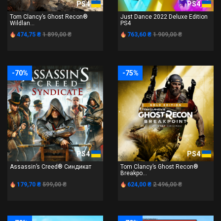
PS4
PS4
Tom Clancy’s Ghost Recon®
Just Dance 2022 Deluxe Edition
Wildlan...
PS4
474,75 ₴
1 899,00 ₴
763,60 ₴
1 909,00 ₴
-70%
-75%
PS4
PS4
Assassin’s Creed® Синдикат
Tom Clancy’s Ghost Recon®
Breakpo...
179,70 ₴
599,00 ₴
624,00 ₴
2 496,00 ₴