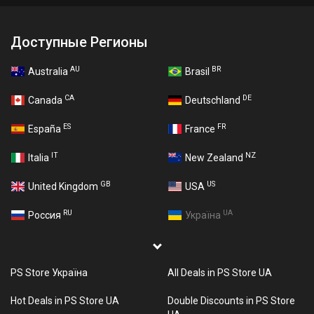
Доступные Регионы
AU
BR
Australia
Brasil
CA
DE
Canada
Deutschland
ES
FR
España
France
IT
NZ
Italia
New Zealand
GB
US
United Kingdom
USA
RU
UA
Россия
Україна
PS Store Україна
All Deals in PS Store UA
Hot Deals in PS Store UA
Double Discounts in PS Store