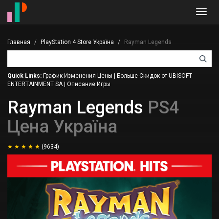
Toggl
navig
Главная
PlayStation 4 Store Україна
Rayman Legends
Quick Links:
График Изменения Цены
|
Больше Скидок от UBISOFT
ENTERTAINMENT SA
|
Описание Игры
Rayman Legends
PS4
Цена Україна
(9634)