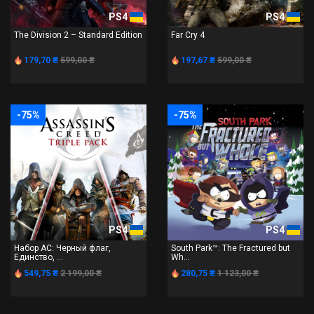
PS4
PS4
The Division 2 – Standard Edition
Far Cry 4
179,70 ₴
599,00 ₴
197,67 ₴
599,00 ₴
-75%
-75%
PS4
PS4
Набор AC: Черный флаг,
South Park™: The Fractured but
Единство, ...
Wh...
549,75 ₴
2 199,00 ₴
280,75 ₴
1 123,00 ₴