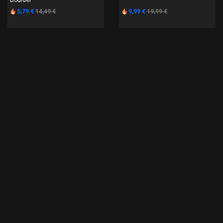
Boulder™
5,79 €
14,49 €
9,99 €
19,99 €