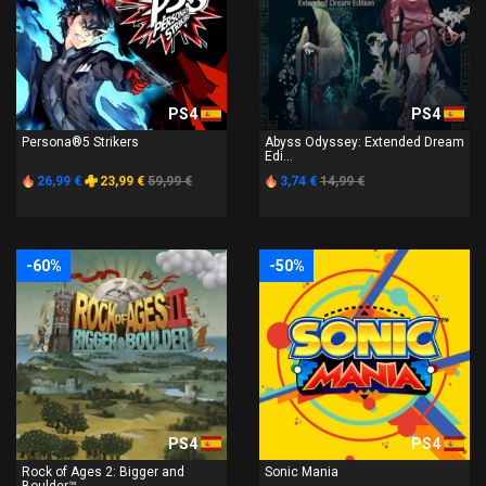
PS4
PS4
Persona®5 Strikers
Abyss Odyssey: Extended Dream
Edi...
26,99 €
23,99 €
59,99 €
3,74 €
14,99 €
-60%
-50%
PS4
PS4
Rock of Ages 2: Bigger and
Sonic Mania