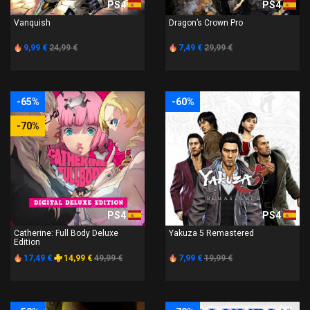
PS4
PS4
Vanquish
Dragon’s Crown Pro
9,99 €
24,99 €
7,49 €
29,99 €
-65%
-60%
-70%
PS4
PS4
Catherine: Full Body Deluxe
Yakuza 5 Remastered
Edition
17,49 €
14,99 €
49,99 €
7,99 €
19,99 €