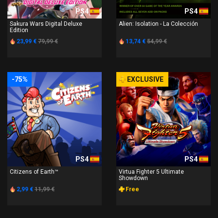
PS4
PS4
Sakura Wars Digital Deluxe
Alien: Isolation - La Colección
Edition
23,99 €
79,99 €
13,74 €
54,99 €
-75%
EXCLUSIVE
PS4
PS4
Citizens of Earth™
Virtua Fighter 5 Ultimate
Showdown
2,99 €
11,99 €
Free