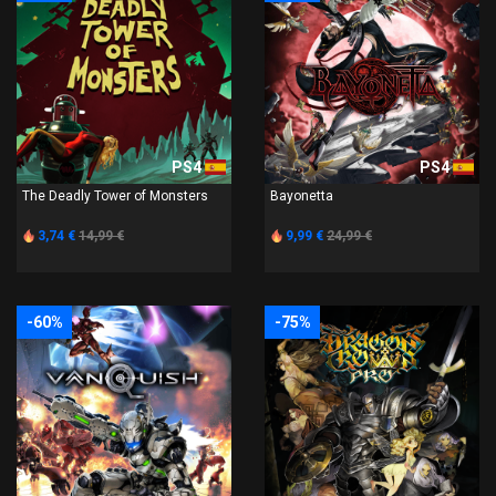
PS4
PS4
The Deadly Tower of Monsters
Bayonetta
3,74 €
14,99 €
9,99 €
24,99 €
-60%
-75%