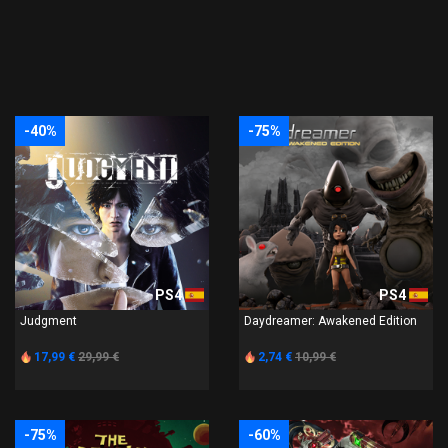
-40%
-75%
PS4
PS4
Judgment
Daydreamer: Awakened Edition
17,99 €
29,99 €
2,74 €
10,99 €
-75%
-60%