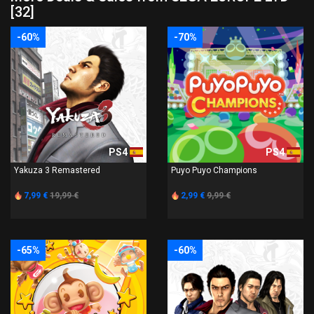
[32]
-60%
-70%
PS4
PS4
Yakuza 3 Remastered
Puyo Puyo Champions
7,99 €
19,99 €
2,99 €
9,99 €
-65%
-60%