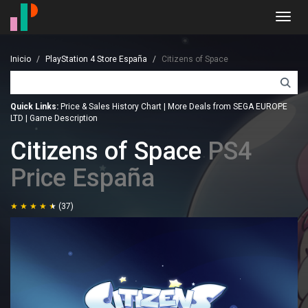
Toggl
navig
Inicio
PlayStation 4 Store España
Citizens of Space
Quick Links:
Price & Sales History Chart
|
More Deals from SEGA EUROPE
LTD
|
Game Description
Citizens of Space
PS4
Price España
(37)