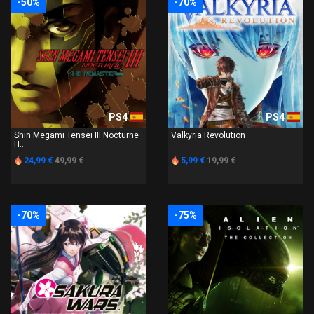
-50%
-70%
PS4
PS4
Shin Megami Tensei III Nocturne
Valkyria Revolution
H...
24,99 €
49,99 €
5,99 €
19,99 €
-70%
-75%