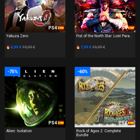
PS4
PS4
Yakuza Zero
Fist of the North Star: Lost Para...
6,99 €
19,99 €
7,99 €
19,99 €
-75%
-60%
PS4
PS4
Alien: Isolation
Rock of Ages 2: Complete
Bundle