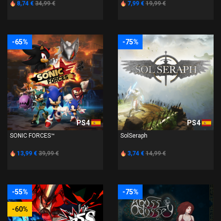
8,74 €
34,99 €
7,99 €
19,99 €
-65%
-75%
PS4
PS4
SONIC FORCES™
SolSeraph
13,99 €
39,99 €
3,74 €
14,99 €
-55%
-75%
-60%