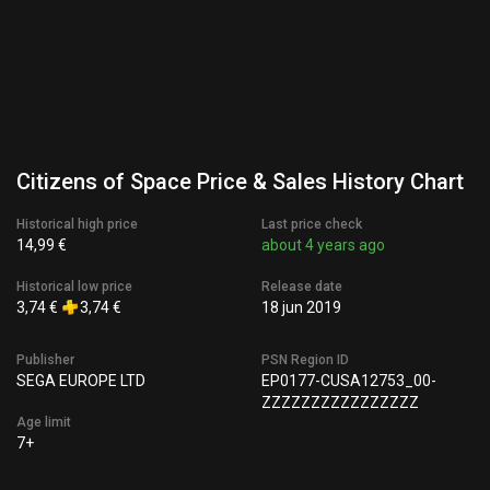
Citizens of Space Price & Sales History Chart
Historical high price
Last price check
14,99 €
about 4 years ago
Historical low price
Release date
3,74 €
3,74 €
18 jun 2019
Publisher
PSN Region ID
SEGA EUROPE LTD
EP0177-CUSA12753_00-
ZZZZZZZZZZZZZZZZ
Age limit
7+