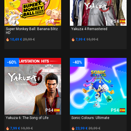
PS4
PS4
Super Monkey Ball: Banana Blitz
Yakuza 4 Remastered
HD
10,49 €
29,99 €
7,99 €
19,99 €
-60%
-40%
PS4
PS4
Yakuza 6: The Song of Life
Sonic Colours: Ultimate
7,99 €
19,99 €
23,99 €
39,99 €