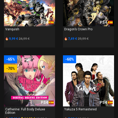
PS4
PS4
Vanquish
Dragon’s Crown Pro
9,99 €
24,99 €
7,49 €
29,99 €
-65%
-60%
-70%
PS4
PS4
Catherine: Full Body Deluxe
Yakuza 5 Remastered
Edition