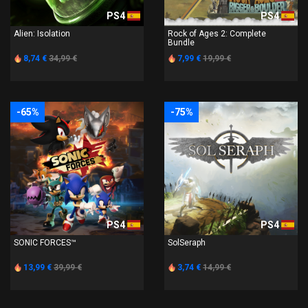
PS4
PS4
Alien: Isolation
Rock of Ages 2: Complete
Bundle
8,74 €
34,99 €
7,99 €
19,99 €
-65%
-75%
PS4
PS4
SONIC FORCES™
SolSeraph
13,99 €
39,99 €
3,74 €
14,99 €