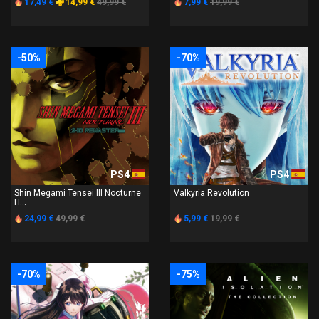
17,49 €
14,99 €
49,99 €
7,99 €
19,99 €
-50%
-70%
PS4
PS4
Shin Megami Tensei III Nocturne
Valkyria Revolution
H...
24,99 €
49,99 €
5,99 €
19,99 €
-70%
-75%