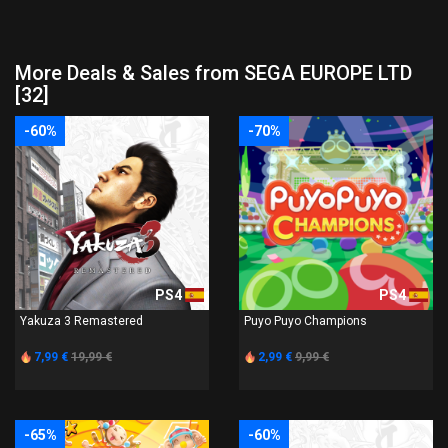
More Deals & Sales from SEGA EUROPE LTD
[32]
-60%
-70%
PS4
PS4
Yakuza 3 Remastered
Puyo Puyo Champions
7,99 €
19,99 €
2,99 €
9,99 €
-65%
-60%