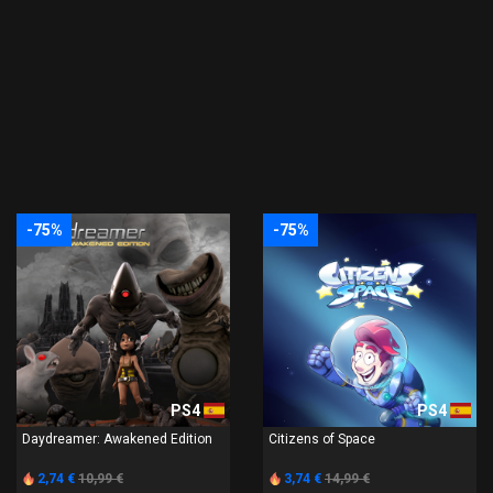
-75%
-75%
PS4
PS4
Daydreamer: Awakened Edition
Citizens of Space
2,74 €
10,99 €
3,74 €
14,99 €