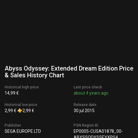
Abyss Odyssey: Extended Dream Edition Price
& Sales History Chart
Historical high price
Last price check
14,99 €
about 4 years ago
Historical low price
Release date
2,99 €
2,99 €
30 jul 2015
Publisher
PSN Region ID
SEGA EUROPE LTD
EP0005-CUSA01878_00-
ABYSSODYSSEYXPS4