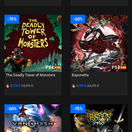
-75%
-60%
PS4
PS4
The Deadly Tower of Monsters
Bayonetta
3,74 €
14,99 €
9,99 €
24,99 €
-60%
-75%