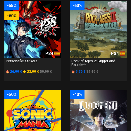
-55%
-60%
-60%
PS4
PS4
Persona®5 Strikers
Rock of Ages 2: Bigger and
Boulder™
26,99 €
23,99 €
59,99 €
5,79 €
14,49 €
-50%
-40%