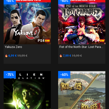
-65%
-60%
PS4
PS4
Yakuza Zero
Fist of the North Star: Lost Para...
6,99 €
19,99 €
7,99 €
19,99 €
-75%
-60%