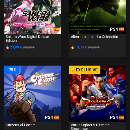
PS4
PS4
Sakura Wars Digital Deluxe
Alien: Isolation - La Colección
Edition
23,99 €
79,99 €
13,74 €
54,99 €
-75%
EXCLUSIVE
PS4
PS4
Citizens of Earth™
Virtua Fighter 5 Ultimate
Showdown