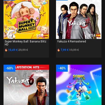
PS4
PS4
Super Monkey Ball: Banana Blitz
Yakuza 4 Remastered
HD
10,49 €
29,99 €
7,99 €
19,99 €
-60%
-40%