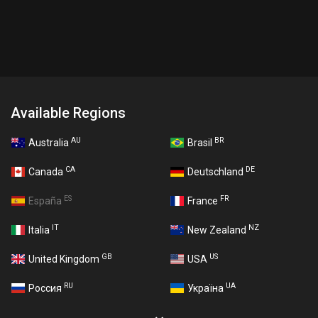
Available Regions
AU
BR
Australia
Brasil
CA
DE
Canada
Deutschland
ES
FR
España
France
IT
NZ
Italia
New Zealand
GB
US
United Kingdom
USA
RU
UA
Россия
Україна