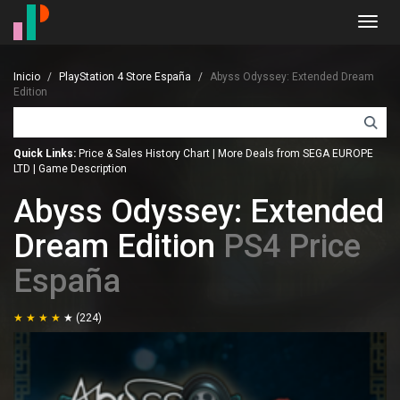
Toggl
navig
Inicio
PlayStation 4 Store España
Abyss Odyssey: Extended Dream
Edition
Quick Links:
Price & Sales History Chart
|
More Deals from SEGA EUROPE
LTD
|
Game Description
Abyss Odyssey: Extended
Dream Edition
PS4 Price
España
(224)