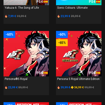
PS4
PS4
Yakuza 6: The Song of Life
Sonic Colours: Ultimate
7,99 €
19,99 €
23,99 €
39,99 €
-60%
-60%
-65%
PS4
PS4
Persona®5 Royal
Persona 5 Royal Ultimate Edition
23,99 €
59,99 €
39,99 €
34,99 €
99,99 €