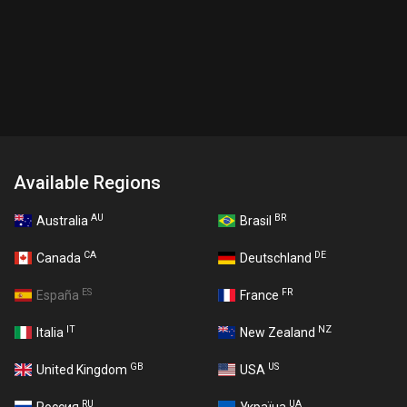
Available Regions
AU
BR
Australia
Brasil
CA
DE
Canada
Deutschland
ES
FR
España
France
IT
NZ
Italia
New Zealand
GB
US
United Kingdom
USA
RU
UA