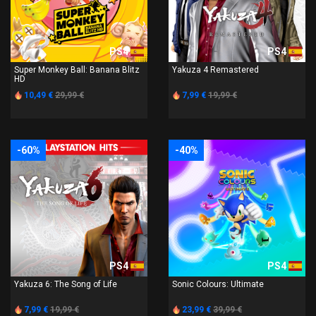
PS4
PS4
Super Monkey Ball: Banana Blitz
Yakuza 4 Remastered
HD
10,49 €
29,99 €
7,99 €
19,99 €
-60%
-40%
PS4
PS4
Yakuza 6: The Song of Life
Sonic Colours: Ultimate
7,99 €
19,99 €
23,99 €
39,99 €