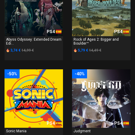
PS4
PS4
Abyss Odyssey: Extended Dream
Rock of Ages 2: Bigger and
Edi...
Boulder™
3,74 €
14,99 €
5,79 €
14,49 €
-50%
-40%
PS4
PS4
Sonic Mania
Judgment