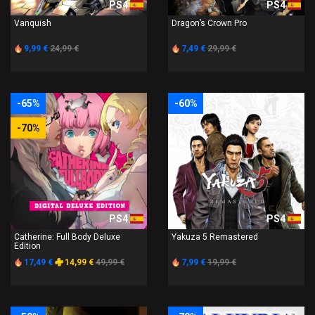
PS4
PS4
Vanquish
Dragon’s Crown Pro
9,99 €
24,99 €
7,49 €
29,99 €
-65%
-60%
-70%
PS4
PS4
Catherine: Full Body Deluxe
Yakuza 5 Remastered
Edition
17,49 €
14,99 €
49,99 €
7,99 €
19,99 €