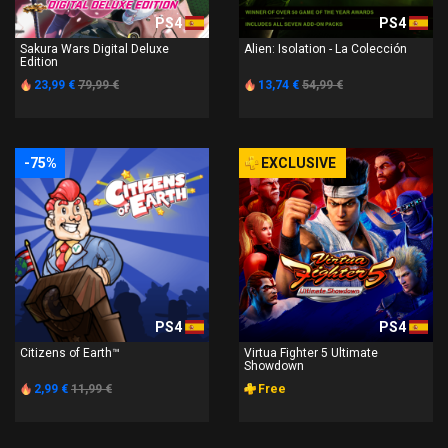
PS4
PS4
Sakura Wars Digital Deluxe
Alien: Isolation - La Colección
Edition
23,99 €
79,99 €
13,74 €
54,99 €
-75%
EXCLUSIVE
PS4
PS4
Citizens of Earth™
Virtua Fighter 5 Ultimate
Showdown
2,99 €
11,99 €
Free