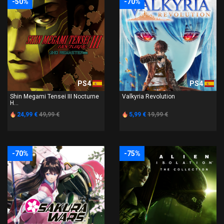
-50%
-70%
PS4
PS4
Shin Megami Tensei III Nocturne
Valkyria Revolution
H...
24,99 €
49,99 €
5,99 €
19,99 €
-70%
-75%