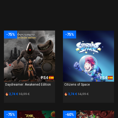
-75%
-75%
PS4
PS4
Daydreamer: Awakened Edition
Citizens of Space
2,74 €
10,99 €
3,74 €
14,99 €
-75%
-60%