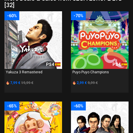
[32]
-60%
-70%
PS4
PS4
Yakuza 3 Remastered
Puyo Puyo Champions
7,99 €
19,99 €
2,99 €
9,99 €
-65%
-60%