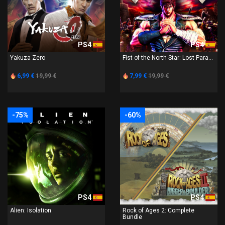
PS4
PS4
Yakuza Zero
Fist of the North Star: Lost Para...
6,99 €
19,99 €
7,99 €
19,99 €
-75%
-60%
PS4
PS4
Alien: Isolation
Rock of Ages 2: Complete
Bundle