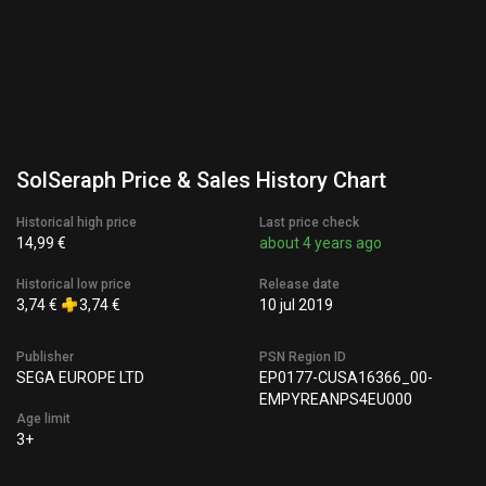
SolSeraph Price & Sales History Chart
Historical high price
Last price check
14,99 €
about 4 years ago
Historical low price
Release date
3,74 €
3,74 €
10 jul 2019
Publisher
PSN Region ID
SEGA EUROPE LTD
EP0177-CUSA16366_00-
EMPYREANPS4EU000
Age limit
3+