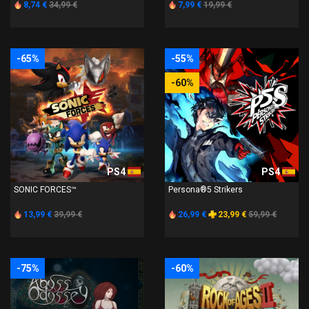
8,74 €
34,99 €
7,99 €
19,99 €
-65%
-55%
-60%
PS4
PS4
SONIC FORCES™
Persona®5 Strikers
13,99 €
39,99 €
26,99 €
23,99 €
59,99 €
-75%
-60%