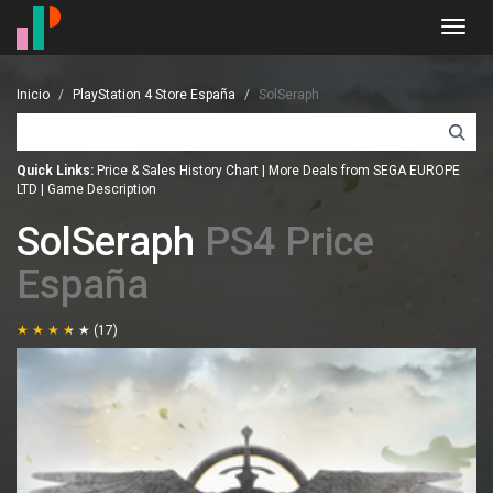
Toggl
navig
Inicio
PlayStation 4 Store España
SolSeraph
Quick Links:
Price & Sales History Chart
|
More Deals from SEGA EUROPE
LTD
|
Game Description
SolSeraph
PS4 Price
España
(17)