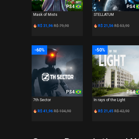
PS4
PS4
Mask of Mists
STELLATUM
R$ 31,96
R$ 79,90
R$ 21,56
R$ 53,90
-60%
-50%
PS4
PS4
7th Sector
In rays of the Light
R$ 41,96
R$ 104,90
R$ 21,45
R$ 42,90