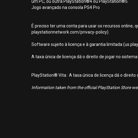
um PC, ou outra PlayStation®4 ou PlayStation®5.
Jogo avançado na consola PS4 Pro
É preciso ter uma conta para usar os recursos online, q
playstationnetwork.com/privacy-policy).
Software sujeito à licença e à garantia limitada (us.pl
A taxa única de licença dá o direito de jogar no sist
PlayStation® Vita : A taxa única de licença dá o direit
Information taken from the official PlayStation Store webs