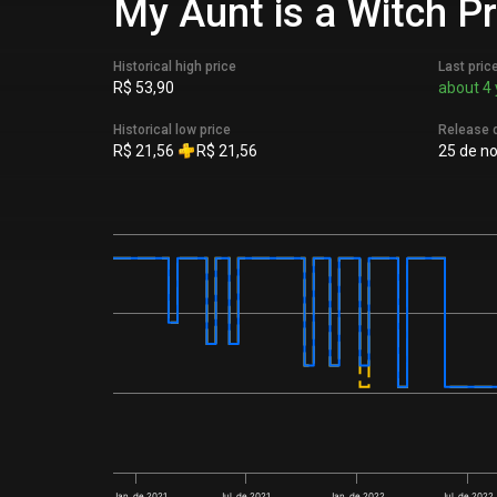
My Aunt is a Witch Pr
Historical high price
Last pric
R$ 53,90
about 4 
Historical low price
Release 
R$ 21,56
R$ 21,56
25 de no
Jan. de 2021
Jul. de 2021
Jan. de 2022
Jul. de 2022