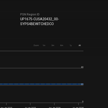
PSN Region ID
UP1675-CUSA20432_00-
SYPS4BEWITCHEDCO
Zoom
1m
3m
6m
1y
All
40
20
0
Jan. de 2025
Jul. de 2025
Jan. de 2026
Jul. de 2026