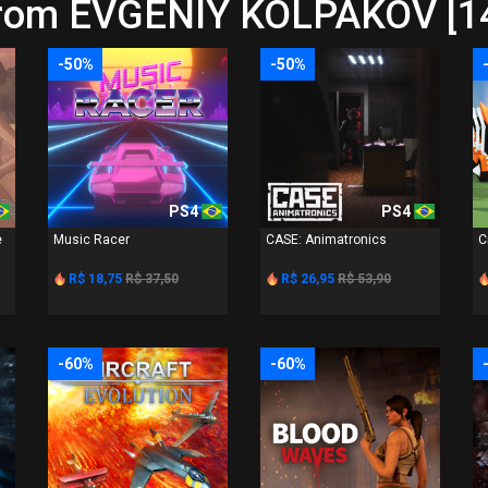
from EVGENIY KOLPAKOV [1
-50%
-50%
PS4
PS4
e
Music Racer
CASE: Animatronics
C
R$ 18,75
R$ 37,50
R$ 26,95
R$ 53,90
-60%
-60%