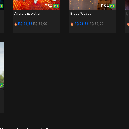
PS4
PS4
Aircraft Evolution
Blood Waves
I,
R$ 21,56
R$ 53,90
R$ 21,56
R$ 53,90