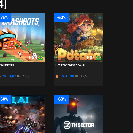
4]
-75%
-60%
PS4
PS4
rashbots
Potata: fairy flower
R$ 13,47
R$ 53,90
R$ 31,96
R$ 79,90
-60%
-60%