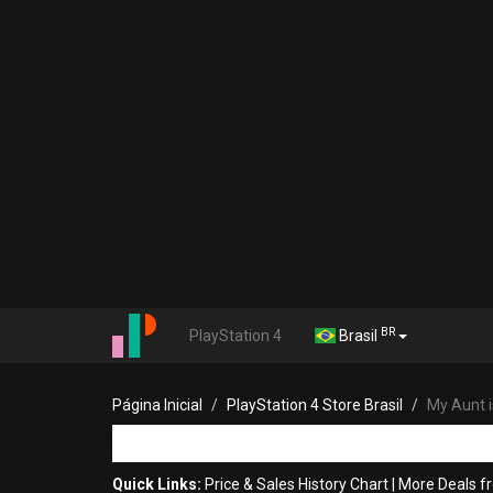
BR
PlayStation 4
Brasil
Página Inicial
PlayStation 4 Store Brasil
My Aunt i
Quick Links:
Price & Sales History Chart
|
More Deals 