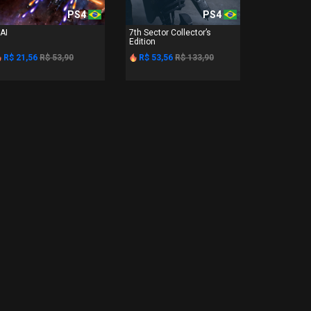
PS4
PS4
 AI
7th Sector Collector’s
Edition
R$ 21,56
R$ 53,90
R$ 53,56
R$ 133,90