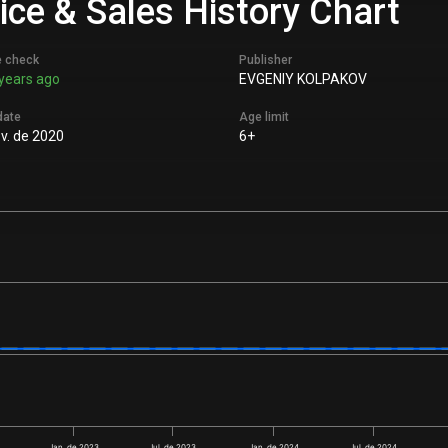
ice & Sales History Chart
e check
Publisher
years ago
EVGENIY KOLPAKOV
date
Age limit
v. de 2020
6+
Jan. de 2023
Jul. de 2023
Jan. de 2024
Jul. de 2024