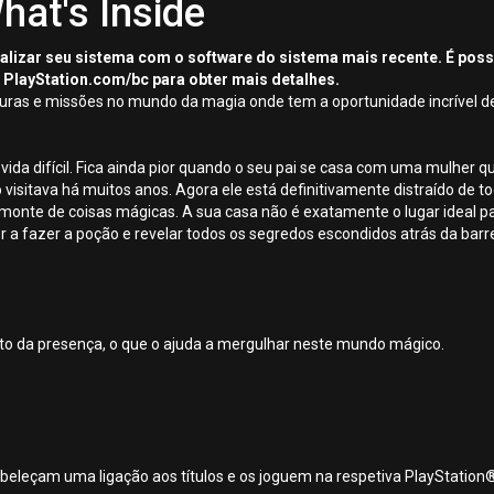
hat's Inside
tualizar seu sistema com o software do sistema mais recente. É pos
 PlayStation.com/bc para obter mais detalhes.
nturas e missões no mundo da magia onde tem a oportunidade incrível 
a difícil. Fica ainda pior quando o seu pai se casa com uma mulher 
visitava há muitos anos. Agora ele está definitivamente distraído de to
onte de coisas mágicas. A sua casa não é exatamente o lugar ideal p
a fazer a poção e revelar todos os segredos escondidos atrás da barr
efeito da presença, o que o ajuda a mergulhar neste mundo mágico.
beleçam uma ligação aos títulos e os joguem na respetiva PlayStation