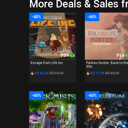
More Deals & Sales 
-40%
-60%
PS4
PS4
Escape from Life Inc
Pantsu Hunter: Back to th
90s
R$ 32,34
R$ 53,90
R$ 27,96
R$ 69,90
-60%
-60%