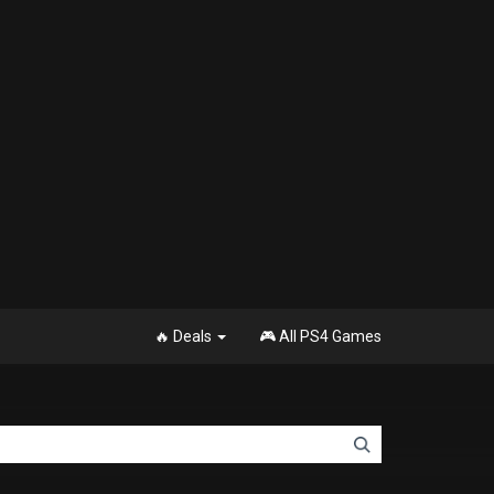
🔥 Deals
🎮 All PS4 Games