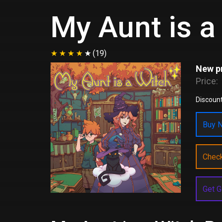
My Aunt is a
(19)
New pr
Price:
Discount
Buy N
Chec
Get G