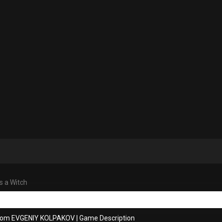
s a Witch
from EVGENIY KOLPAKOV
|
Game Description