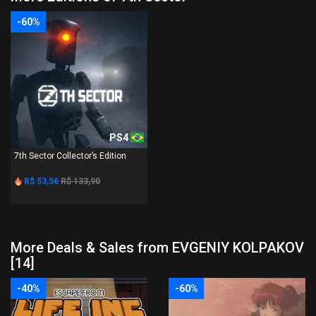
-60%
PS4
7th Sector Collector’s Edition
R$ 53,56
R$ 133,90
More Deals & Sales from EVGENIY KOLPAKOV
[14]
-40%
-60%