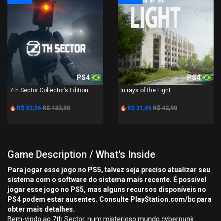
PS4
PS4
7th Sector Collector’s Edition
In rays of the Light
R$ 53,56
R$ 133,90
R$ 21,45
R$ 42,90
Game Description / What's Inside
Para jogar esse jogo no PS5, talvez seja preciso atualizar seu
sistema com o software do sistema mais recente. É possível
jogar esse jogo no PS5, mas alguns recursos disponíveis no
PS4 podem estar ausentes. Consulte PlayStation.com/bc para
obter mais detalhes.
Bem-vindo ao 7th Sector, num misterioso mundo cyberpunk.