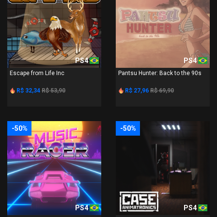
PS4
PS4
Escape from Life Inc
Pantsu Hunter: Back to the 90s
R$ 32,34
R$ 53,90
R$ 27,96
R$ 69,90
-50%
-50%
PS4
PS4