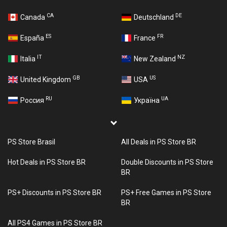
CA
DE
Canada
Deutschland
ES
FR
España
France
IT
NZ
Italia
New Zealand
GB
US
United Kingdom
USA
RU
UA
Россия
Україна
PS Store Brasil
All Deals in PS Store BR
Hot Deals in PS Store BR
Double Discounts in PS Store
BR
PS+ Discounts in PS Store BR
PS+ Free Games in PS Store
BR
All PS4 Games in PS Store BR