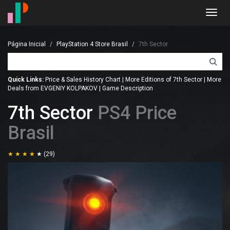
Toggl
navig
Página Inicial
PlayStation 4 Store Brasil
7th Sector
Quick Links:
Price & Sales History Chart
|
More Editions of 7th Sector
|
More
Deals from EVGENIY KOLPAKOV
|
Game Description
7th Sector
PS4 Price
Brasil
(29)