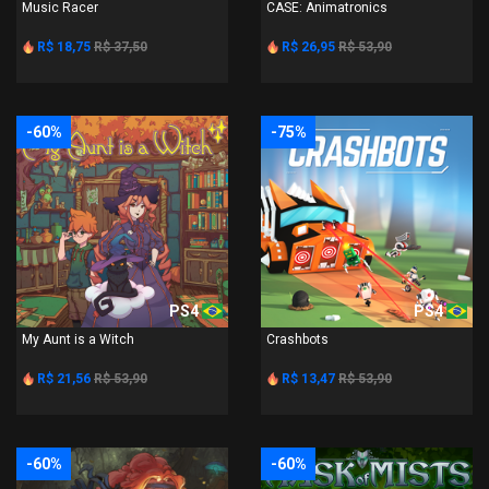
Music Racer
CASE: Animatronics
R$ 18,75
R$ 37,50
R$ 26,95
R$ 53,90
-60%
-75%
PS4
PS4
My Aunt is a Witch
Crashbots
R$ 21,56
R$ 53,90
R$ 13,47
R$ 53,90
-60%
-60%