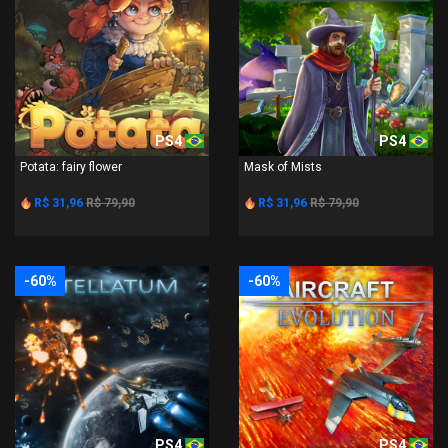
PS4
PS4
Potata: fairy flower
Mask of Mists
R$ 31,96
R$ 79,90
R$ 31,96
R$ 79,90
-60%
-60%
PS4
PS4