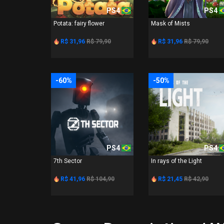
PS4
PS4
Potata: fairy flower
Mask of Mists
R$ 31,96
R$ 79,90
R$ 31,96
R$ 79,90
-60%
-50%
PS4
PS4
7th Sector
In rays of the Light
R$ 41,96
R$ 104,90
R$ 21,45
R$ 42,90