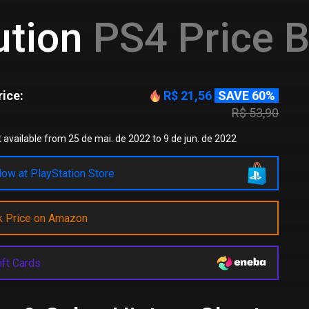
ution
PS4 Price B
ice:
R$ 21,56
SAVE 60%
R$ 53,90
 available from 25 de mai. de 2022 to 9 de jun. de 2022
ow at PlayStation Store
k Price on Amazon
ift Cards