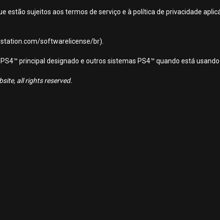
ue estão sujeitos aos termos de serviço e à política de privacidade apl
aystation.com/softwarelicense/br).
ema PS4™ principal designado e outros sistemas PS4™ quando está usando
ite, all rights reserved.