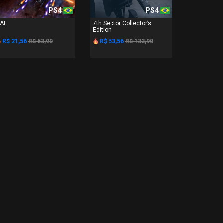
PS4
PS4
 AI
7th Sector Collector’s
Edition
R$ 21,56
R$ 53,90
R$ 53,56
R$ 133,90