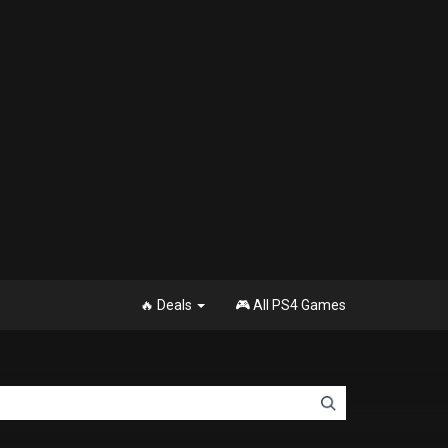
🔥 Deals
🎮 All PS4 Games