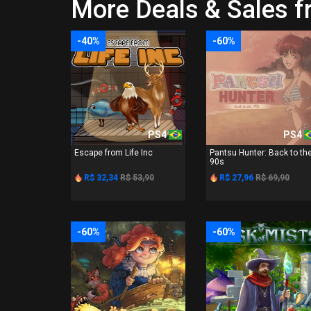
More Deals & Sales 
-40%
-60%
PS4
PS4
Escape from Life Inc
Pantsu Hunter: Back to th
90s
R$ 32,34
R$ 53,90
R$ 27,96
R$ 69,90
-60%
-60%