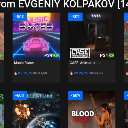
from EVGENIY KOLPAKOV [1
-50%
-50%
PS4
PS4
e
Music Racer
CASE: Animatronics
M
R$ 18,75
R$ 37,50
R$ 26,95
R$ 53,90
-60%
-60%