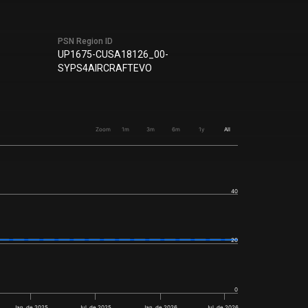
PSN Region ID
UP1675-CUSA18126_00-
SYPS4AIRCRAFTEVO
Zoom
1m
3m
6m
1y
All
40
20
0
Jan. de 2025
Jul. de 2025
Jan. de 2026
Jul. de 2026