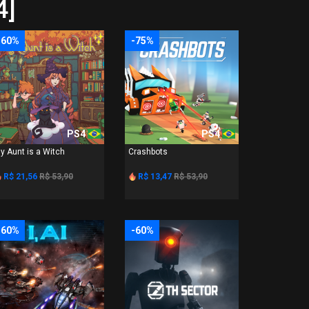
4]
-60%
-75%
PS4
PS4
y Aunt is a Witch
Crashbots
R$ 21,56
R$ 53,90
R$ 13,47
R$ 53,90
-60%
-60%