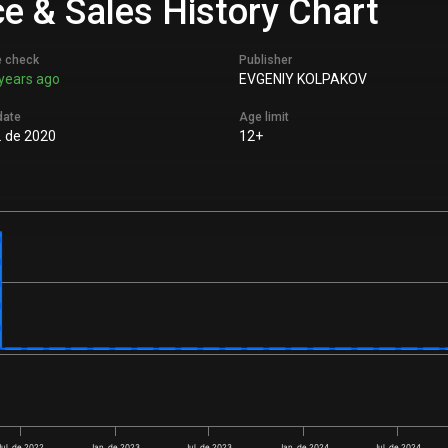
ice & Sales History Chart
e check
Publisher
years ago
EVGENIY KOLPAKOV
date
Age limit
l. de 2020
12+
Jul. de 2022
Jan. de 2023
Jul. de 2023
Jan. de 2024
Jul. de 2024