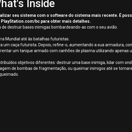
hat's Inside
tualizar seu sistema com o software do sistema mais recente. É pos
 PlayStation.com/bc para obter mais detalhes.
fa de destruir bases inimigas bombardeando-as com o seu avião.
a Mundial até às batalhas futuristas.
ra um caça futurista. Depois, refine-o, aumentando a sua armadura, com
frentar um tanque armado com canhões de plasma utilizando apenas u
tribuídos objetivos diferentes: destruir uma base inimiga, lidar com o
rragem de bombas de fragmentação, ou queimar inimigos até se torna
 queimado.