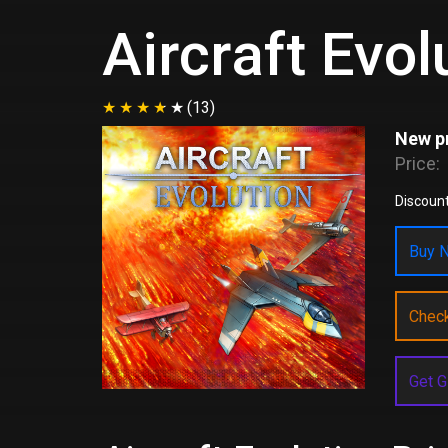
Aircraft Evol
(13)
New pr
Price:
Discount
Buy N
Chec
Get G