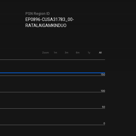
PSN Region ID
EP0896-CUSA31783_00-
RATALAIGAMKINDUO
Zoom
1m
3m
6m
1y
All
150
100
50
0