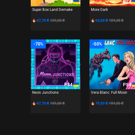
PS4
PS4
Super Box Land Demake
More Dark
47,70 ₴
159,00 ₴
63,60 ₴
159,00 ₴
-70%
-50%
PS4
PS4
Neon Junctions
Vera Blanc: Full Moon
47,70 ₴
159,00 ₴
79,50 ₴
159,00 ₴