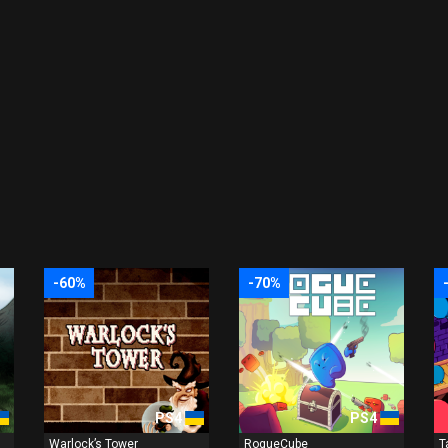
-60%
-70%
PS4
PS4
Warlock’s Tower
RogueCube
T