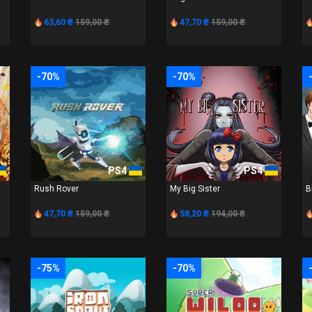
63,60 ₴
159,00 ₴
47,70 ₴
159,00 ₴
-70%
-70%
PS4
PS4
Rush Rover
My Big Sister
B
47,70 ₴
159,00 ₴
58,20 ₴
194,00 ₴
-75%
-70%