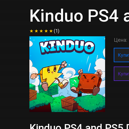
Kinduo PS4 
(1)
Цена:
Купит
Купи
Kinduo PS4 and PS5