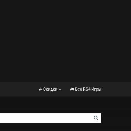
🔥 Скидки
🎮 Все PS4 Игры