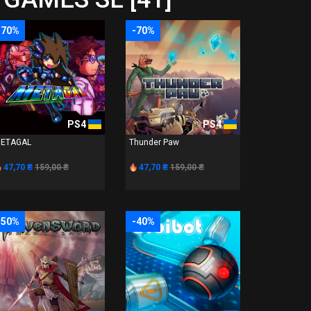
-70%
-70%
PS4
PS4
ETAGAL
Thunder Paw
47,70 ₴
159,00 ₴
47,70 ₴
159,00 ₴
-50%
-40%