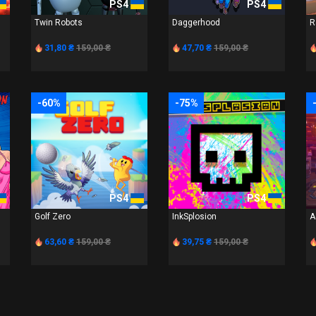
PS4
PS4
Twin Robots
Daggerhood
R
31,80 ₴
159,00 ₴
47,70 ₴
159,00 ₴
-60%
-75%
PS4
PS4
Golf Zero
InkSplosion
A
63,60 ₴
159,00 ₴
39,75 ₴
159,00 ₴