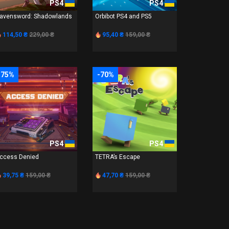
PS4
PS4
avensword: Shadowlands
Orbibot PS4 and PS5
114,50 ₴
229,00 ₴
95,40 ₴
159,00 ₴
-75%
-70%
PS4
PS4
ccess Denied
TETRA’s Escape
39,75 ₴
159,00 ₴
47,70 ₴
159,00 ₴