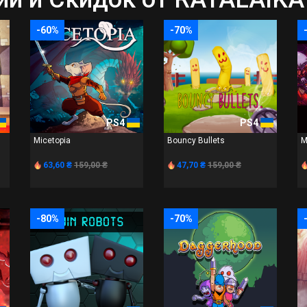
-60%
-70%
PS4
PS4
Micetopia
Bouncy Bullets
M
63,60 ₴
159,00 ₴
47,70 ₴
159,00 ₴
-80%
-70%