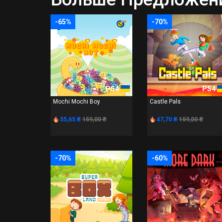
-65%
-70%
PS4
PS4
Mochi Mochi Boy
Castle Pals
55,65 ₴
159,00 ₴
47,70 ₴
159,00 ₴
-70%
-60%