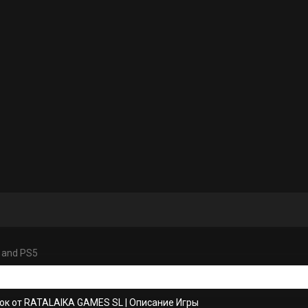
 and PS5
ок от RATALAIKA GAMES SL
|
Описание Игры