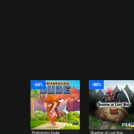
-60%
-80%
PS4
PS4
Prehistoric Dude
Shadow of Loot Box