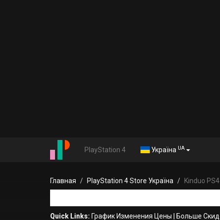
UA
PlayStation 4
Україна
Главная
PlayStation 4 Store Україна
Kinduo PS4
Quick Links:
График Изменения Цены
|
Больше Скид