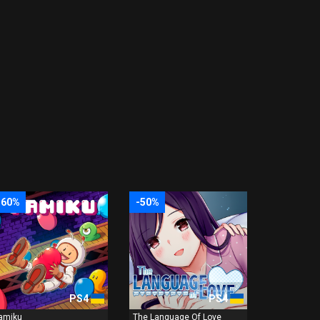
-60%
-50%
PS4
PS4
amiku
The Language Of Love