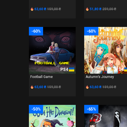
63,60 ₴
159,00 ₴
51,80 ₴
259,00 ₴
-60%
-60%
PS4
PS4
Football Game
Autumn’s Journey
63,60 ₴
159,00 ₴
63,60 ₴
159,00 ₴
-50%
-65%