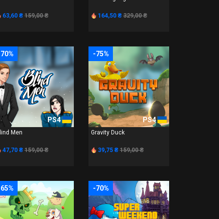
63,60 ₴
159,00 ₴
164,50 ₴
329,00 ₴
-70%
-75%
PS4
PS4
lind Men
Gravity Duck
47,70 ₴
159,00 ₴
39,75 ₴
159,00 ₴
-65%
-70%