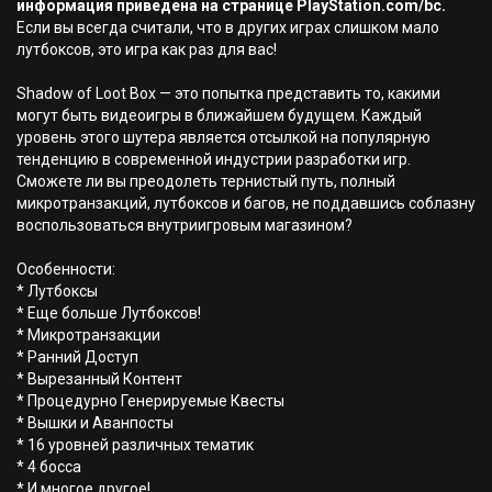
информация приведена на странице PlayStation.com/bc.
Если вы всегда считали, что в других играх слишком мало
лутбоксов, это игра как раз для вас!
Shadow of Loot Box — это попытка представить то, какими
могут быть видеоигры в ближайшем будущем. Каждый
уровень этого шутера является отсылкой на популярную
тенденцию в современной индустрии разработки игр.
Сможете ли вы преодолеть тернистый путь, полный
микротранзакций, лутбоксов и багов, не поддавшись соблазну
воспользоваться внутриигровым магазином?
Особенности:
* Лутбоксы
* Еще больше Лутбоксов!
* Микротранзакции
* Ранний Доступ
* Вырезанный Контент
* Процедурно Генерируемые Квесты
* Вышки и Аванпосты
* 16 уровней различных тематик
* 4 босса
* И многое другое!