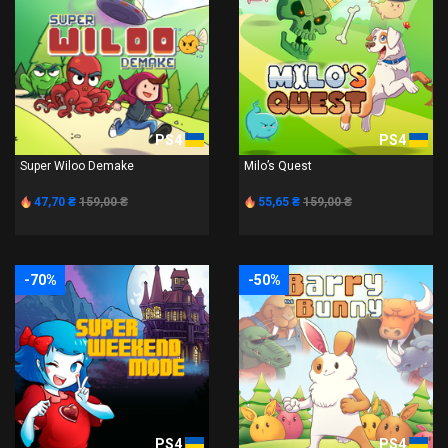
PS4
PS4
Super Wiloo Demake
Milo’s Quest
47,70 ₴
159,00 ₴
55,65 ₴
159,00 ₴
-70%
-50%
PS4
PS4