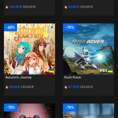
164,50 ₴
329,00 ₴
63,60 ₴
159,00 ₴
-60%
-70%
PS4
PS4
Autumn’s Journey
Rush Rover
63,60 ₴
159,00 ₴
47,70 ₴
159,00 ₴
-70%
-70%