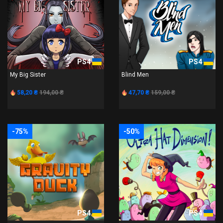
PS4
PS4
My Big Sister
Blind Men
58,20 ₴
194,00 ₴
47,70 ₴
159,00 ₴
-75%
-50%
PS4
PS4