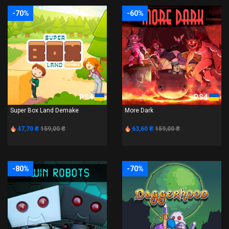
-70%
-60%
PS4
PS4
Super Box Land Demake
More Dark
47,70 ₴
159,00 ₴
63,60 ₴
159,00 ₴
-80%
-70%