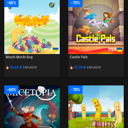
-65%
-70%
PS4
PS4
Mochi Mochi Boy
Castle Pals
55,65 ₴
159,00 ₴
47,70 ₴
159,00 ₴
-60%
-70%