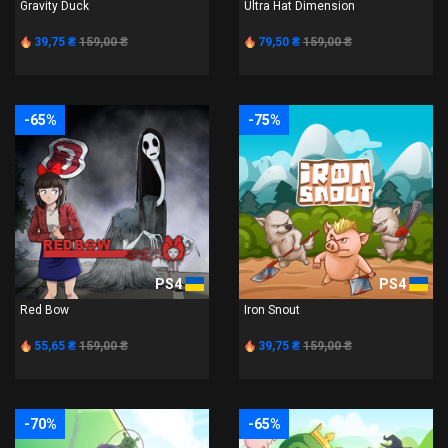
Gravity Duck
Ultra Hat Dimension
39,75 ₴
159,00 ₴
79,50 ₴
159,00 ₴
-65%
-75%
PS4
PS4
Red Bow
Iron Snout
55,65 ₴
159,00 ₴
39,75 ₴
159,00 ₴
-70%
-65%