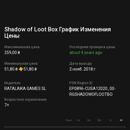
Shadow of Loot Box График Изменения
Цены
Максимальная цена
Последняя проверка цены
259,00 ₴
about 4 years ago
Минимальная цена
Дата выхода
51,80 ₴
51,80 ₴
2 нояб. 2018 г.
Издатель
PSN Region ID
RATALAIKA GAMES SL
EP0896-CUSA12020_00-
RGSHADOWOFLOOTBO
Возрастное ограничение
7+
Zoom
1m
3m
6m
1y
All