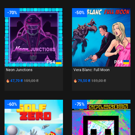
-70%
-50%
PS4
PS4
Neon Junctions
Vera Blanc: Full Moon
47,70 ₴
159,00 ₴
79,50 ₴
159,00 ₴
-60%
-75%