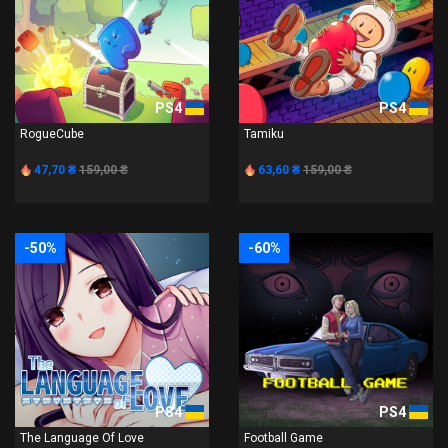
PS4
PS4
RogueCube
Tamiku
47,70 ₴
159,00 ₴
63,60 ₴
159,00 ₴
-50%
-60%
PS4
PS4
The Language Of Love
Football Game