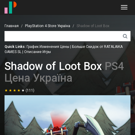
Toggl
navig
Главная
PlayStation 4 Store Україна
Shadow of Loot Box
Quick Links:
График Изменения Цены
|
Больше Скидок от RATALAIKA
GAMES SL
|
Описание Игры
Shadow of Loot Box
PS4
Цена Україна
(111)