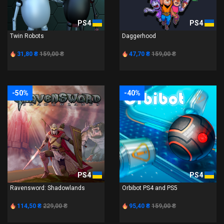
PS4
PS4
Twin Robots
Daggerhood
31,80 ₴
159,00 ₴
47,70 ₴
159,00 ₴
-50%
-40%
PS4
PS4
Ravensword: Shadowlands
Orbibot PS4 and PS5
114,50 ₴
229,00 ₴
95,40 ₴
159,00 ₴