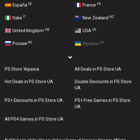
ES
FR
España
France
IT
NZ
Italia
New Zealand
GB
US
United Kingdom
USA
RU
UA
Россия
Україна
PS Store Україна
All Deals in PS Store UA
Hot Deals in PS Store UA
Double Discounts in PS Store
UA
PS+ Discounts in PS Store UA
PS+ Free Games in PS Store
UA
All PS4 Games in PS Store UA