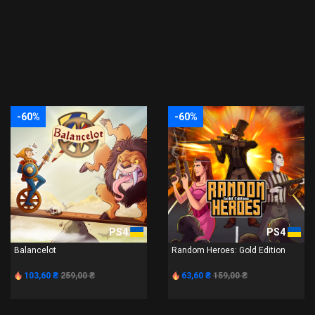
-60%
-60%
PS4
PS4
Balancelot
Random Heroes: Gold Edition
103,60 ₴
259,00 ₴
63,60 ₴
159,00 ₴