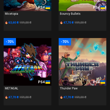
PS4
PS4
Micetopia
Bouncy Bullets
63,60 ₴
159,00 ₴
47,70 ₴
159,00 ₴
-70%
-70%
PS4
PS4
METAGAL
Thunder Paw
47,70 ₴
159,00 ₴
47,70 ₴
159,00 ₴