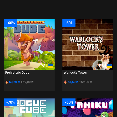
-60%
-60%
PS4
PS4
Prehistoric Dude
Warlock’s Tower
63,60 ₴
159,00 ₴
63,60 ₴
159,00 ₴
-70%
-60%