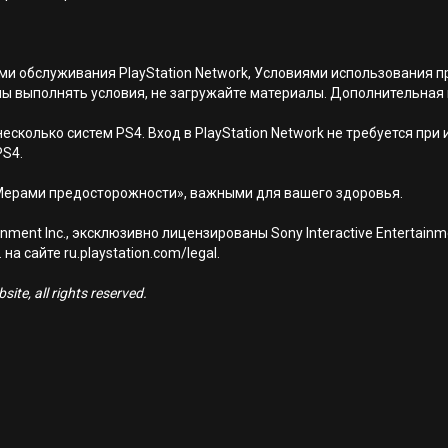
иями обслуживания PlayStation Network, Условиями использовани
ны выполнять условия, не загружайте материалы. Дополнительная
есколько систем PS4. Вход в PlayStation Network не требуется при
PS4.
Мерами предосторожности», важными для вашего здоровья.
nment Inc., эксклюзивно лицензированы Sony Interactive Entertai
а сайте ru.playstation.com/legal.
ite, all rights reserved.