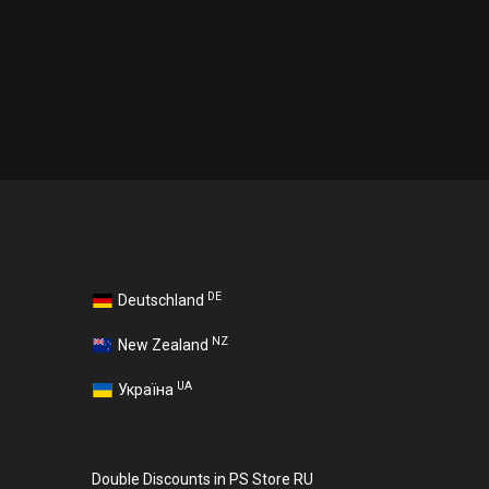
DE
Deutschland
NZ
New Zealand
UA
Україна
Double Discounts in PS Store RU