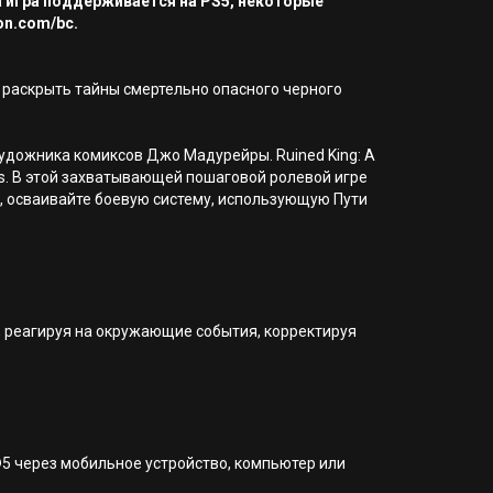
а игра поддерживается на PS5, некоторые
on.com/bc.
ы раскрыть тайны смертельно опасного черного
 художника комиксов Джо Мадурейры. Ruined King: A
nds. В этой захватывающей пошаговой ролевой игре
а, осваивайте боевую систему, использующую Пути
, реагируя на окружающие события, корректируя
®5 через мобильное устройство, компьютер или