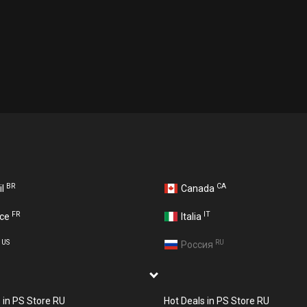
BR
CA
il
Canada
FR
IT
nce
Italia
US
RU
A
Россия
s in PS Store RU
Hot Deals in PS Store RU