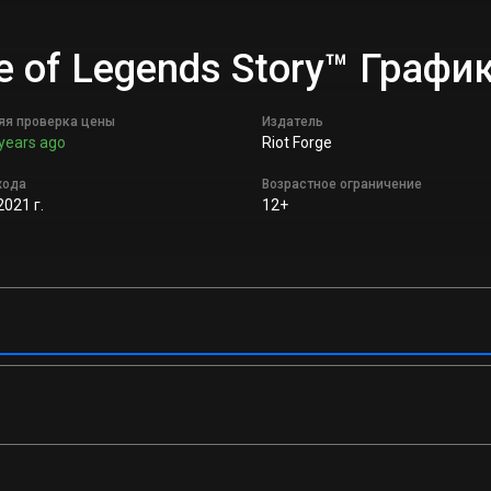
ue of Legends Story™ Гра
яя проверка цены
Издатель
years ago
Riot Forge
хода
Возрастное ограничение
2021 г.
12+