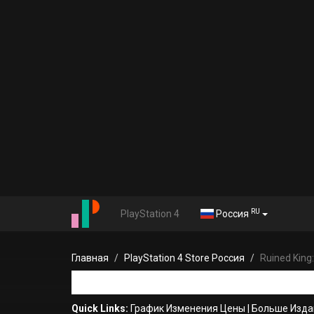
RU
PlayStation 4
Россия
Главная
PlayStation 4 Store Россия
Ruined King
Quick Links:
График Изменения Цены
|
Больше Издан