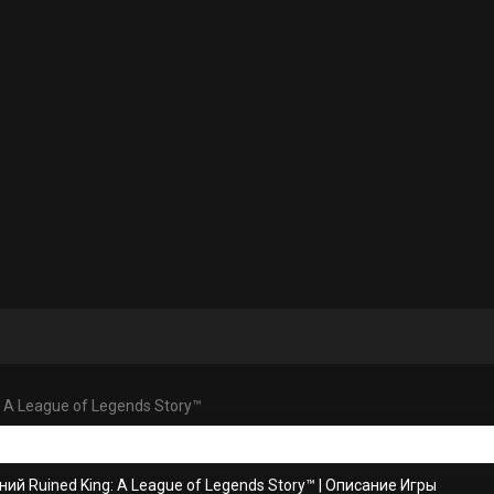
: A League of Legends Story™
ий Ruined King: A League of Legends Story™
|
Описание Игры