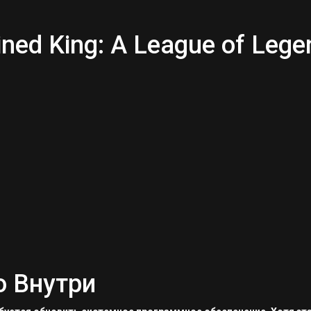
ed King: A League of Lege
о Внутри