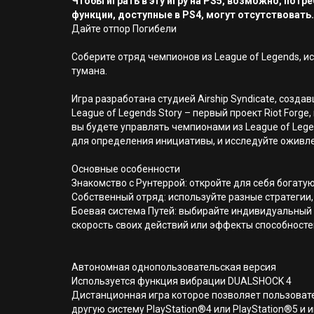
Чтобы играть в эту игру на PS5, возможно, пот
функции, доступные в PS4, могут отсутствовать.
Дайте отпор Погибели
Соберите отряд чемпионов из League of Legends, 
тумана.
Игра разработана студией Airship Syndicate, созда
League of Legends Story – первый проект Riot For
вы будете управлять чемпионами из League of Lege
для определения инициативы, и исследуйте оживл
Основные особенности
Знакомство с Рунтеррой: откройте для себя богату
Собственный отряд: используйте разные стратегии,
Боевая система Путей: выбирайте индивидуальный 
скорость своих действий или эффекты способносте
Автономная однопользовательская версия
Используется функция вибрации DUALSHOCK 4
Дистанционная игра которое позволяет пользовате
другую систему PlayStation®4 или PlayStation®5 и и