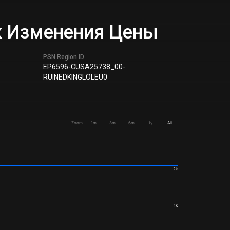
фик Изменения Цены
PSN Region ID
EP6596-CUSA25738_00-
RUINEDKINGLOLEU0
Zoom
1m
3m
6m
1y
All
2k
1k