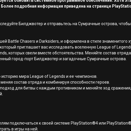
ребуется обновить системное программное обеспечение. Хотя эт
 Более подробная информация приведена на странице PlayStati
исследуйте Билджвотер и отправьтесь на Сумрачные острова, чтоб
вшей Battle Chasers и Darksiders, и оформлена в стиле знаменитого
ge, который приглашает вас исследовать вселенную League of Lege
nds, которых свели вместе обстоятельства. Меняйте состав отряд
енный город-порт Билджвотер и загадочные Сумрачные острова.
ю историю мира League of Legends и ее чемпионов.
 меняя состав отряда и комбинируя способности героев.
подход для битвы с каждым противником и меняйте ход сражения
й.
лям подключаться к своей системе PlayStation®4 или PlayStation
грать в игры на ней.