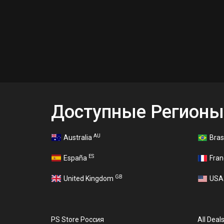
Доступные Регионы
AU
Australia
Bras
ES
España
Fra
GB
United Kingdom
US
PS Store Россия
All Deal