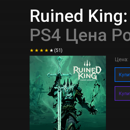
Ruined King:
PS4 Цена Р
(51)
Цена:
Купит
Купи