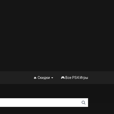
🔥 Скидки
🎮 Все PS4 Игры