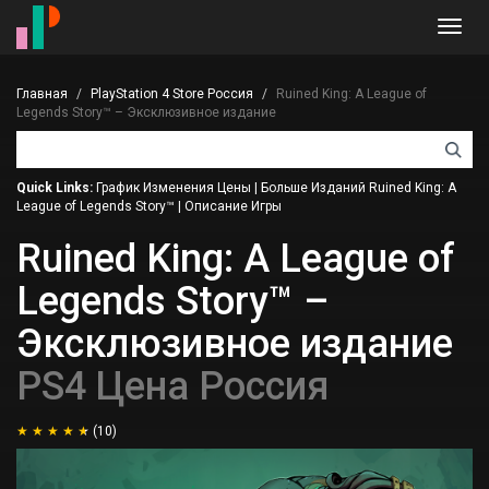
Toggl
navig
Главная
PlayStation 4 Store Россия
Ruined King: A League of
Legends Story™ – Эксклюзивное издание
Quick Links:
График Изменения Цены
|
Больше Изданий Ruined King: A
League of Legends Story™
|
Описание Игры
Ruined King: A League of
Legends Story™ –
Эксклюзивное издание
PS4 Цена Россия
(10)