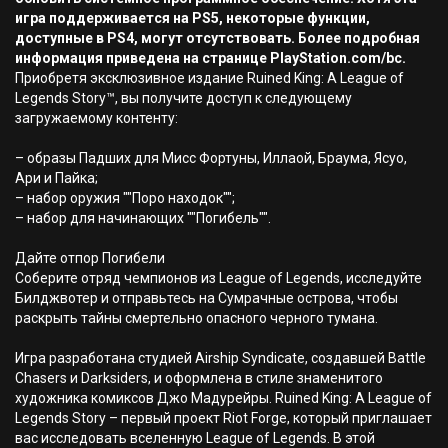
игра поддерживается на PS5, некоторые функции,
доступные в PS4, могут отсутствовать. Более подробная
информация приведена на странице PlayStation.com/bc.
Приобретя эксклюзивное издание Ruined King: A League of
Legends Story™, вы получите доступ к следующему
загружаемому контенту:
– образы Падших для Мисс Фортуны, Иллаой, Браума, Ясуо,
Ари и Пайка;
– набор оружия ""Поро находок"";
– набор для начинающих ""Погибель"".
Дайте отпор Погибели
Соберите отряд чемпионов из League of Legends, исследуйте
Билджвотер и отправьтесь на Сумрачные острова, чтобы
раскрыть тайны смертельно опасного черного тумана.
Игра разработана студией Airship Syndicate, создавшей Battle
Chasers и Darksiders, и оформлена в стиле знаменитого
художника комиксов Джо Мадурейры. Ruined King: A League of
Legends Story – первый проект Riot Forge, который приглашает
вас исследовать вселенную League of Legends. В этой