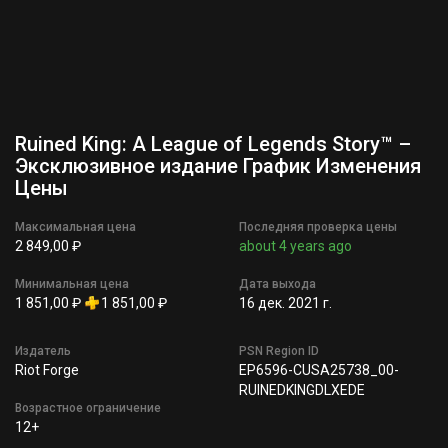
Ruined King: A League of Legends Story™ –
Эксклюзивное издание График Изменения
Цены
Максимальная цена
Последняя проверка цены
2 849,00 ₽
about 4 years ago
Минимальная цена
Дата выхода
1 851,00 ₽
1 851,00 ₽
16 дек. 2021 г.
Издатель
PSN Region ID
Riot Forge
EP6596-CUSA25738_00-
RUINEDKINGDLXEDE
Возрастное ограничение
12+