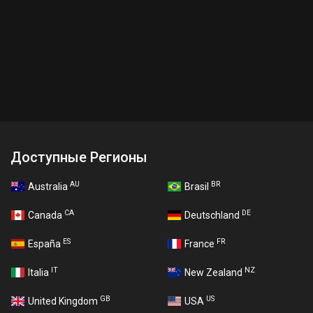
Доступные Регионы
AU
BR
Australia
Brasil
CA
DE
Canada
Deutschland
ES
FR
España
France
IT
NZ
Italia
New Zealand
GB
US
United Kingdom
USA