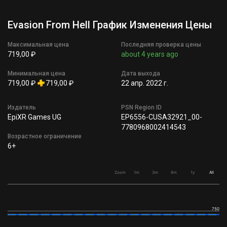
Evasion From Hell График Изменения Цены
Максимальная цена
Последняя проверка цены
719,00 ₽
about 4 years ago
Минимальная цена
Дата выхода
719,00 ₽
719,00 ₽
22 апр. 2022 г.
Издатель
PSN Region ID
EpiXR Games UG
EP6556-CUSA32921_00-
7780968002414543
Возрастное ограничение
6+
Zoom
1m
3m
6m
1y
All
750