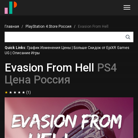
Toggl
navig
Главная
PlayStation 4 Store Россия
Evasion From Hell
Quick Links:
График Изменения Цены
|
Больше Скидок от EpiXR Games
UG
|
Описание Игры
Evasion From Hell
PS4
Цена Россия
(1)