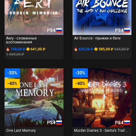
PS4
PS4
Aery - сломанные
Air Bounce - прыжки и беги
воспоминания
748,00 ₽
641,00 ₽
450,00 ₽
385,00 ₽
644,00 ₽
1 069,00 ₽
-30%
-30%
-40%
-40%
PS4
PS4
One Last Memory
Murder Diaries 3 - Santa’s Trail ...