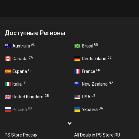
Доступные Регионы
AU
BR
Australia
Brasil
CA
DE
Canada
Deutschland
ES
FR
España
France
IT
NZ
Italia
New Zealand
GB
US
United Kingdom
USA
RU
UA
Россия
Україна
PS Store Россия
All Deals in PS Store RU