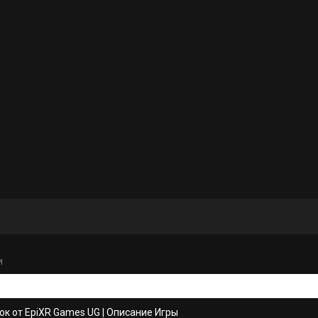
и
ок от EpiXR Games UG
|
Описание Игры