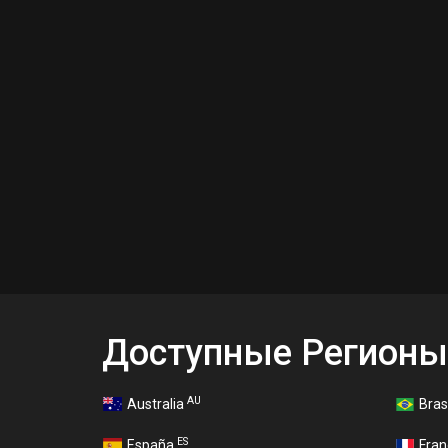
Доступные Регионы
AU
Australia
Bras
ES
España
Fra