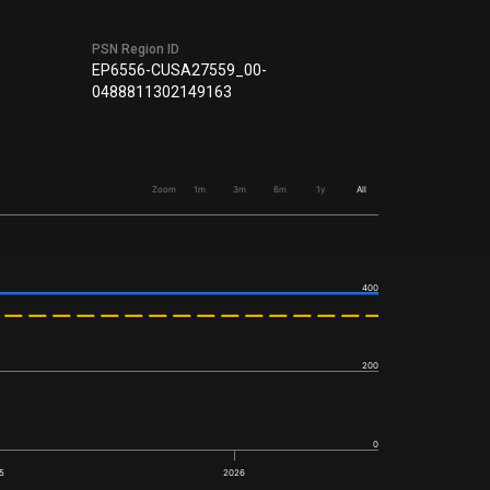
PSN Region ID
EP6556-CUSA27559_00-
0488811302149163
Zoom
1m
3m
6m
1y
All
400
200
0
5
2026