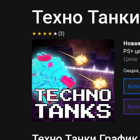
Техно Танки
(3)
Новая
PS+ це
Цена:
Скидка д
Купит
Купи
Техно Танки Графи