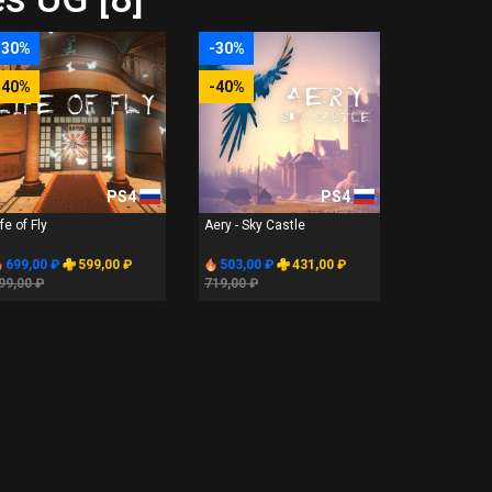
-30%
-30%
-40%
-40%
PS4
PS4
ife of Fly
Aery - Sky Castle
699,00 ₽
599,00 ₽
503,00 ₽
431,00 ₽
99,00 ₽
719,00 ₽