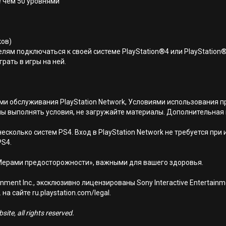
е чем 50 уровнями
ков)
лям подключаться к своей системе PlayStation®4 или PlayStation
грать в игры на ней.
иями обслуживания PlayStation Network, Условиями использовани
ны выполнять условия, не загружайте материалы. Дополнительная
есколько систем PS4. Вход в PlayStation Network не требуется при
PS4.
Мерами предосторожности», важными для вашего здоровья.
nment Inc., эксклюзивно лицензированы Sony Interactive Entertai
а сайте ru.playstation.com/legal.
ite, all rights reserved.