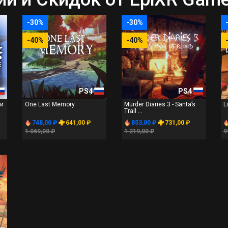
-30%
-30%
-40%
-40%
PS4
PS4
ги
One Last Memory
Murder Diaries 3 - Santa’s
L
Trail ...
748,00 ₽
641,00 ₽
853,00 ₽
731,00 ₽
1 069,00 ₽
1 219,00 ₽
9