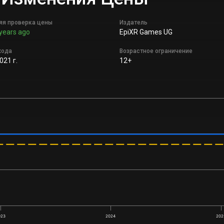
яя проверка цены
Издатель
years ago
EpiXR Games UG
хода
Возрастное ограничение
021 г.
12+
023
2024
202