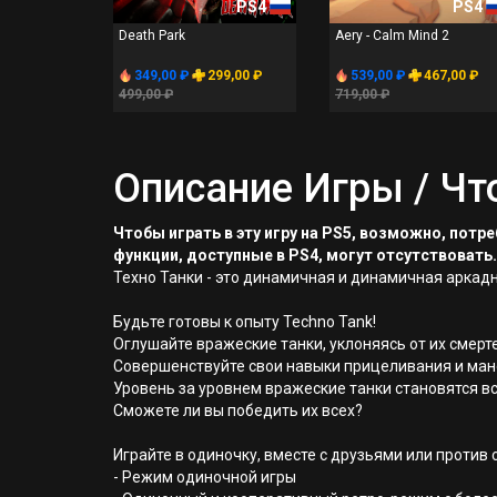
PS4
PS4
Death Park
Aery - Calm Mind 2
349,00 ₽
299,00 ₽
539,00 ₽
467,00 ₽
499,00 ₽
719,00 ₽
Описание Игры / Чт
Чтобы играть в эту игру на PS5, возможно, пот
функции, доступные в PS4, могут отсутствовать.
Техно Танки - это динамичная и динамичная аркадн
Будьте готовы к опыту Techno Tank!
Оглушайте вражеские танки, уклоняясь от их смерт
Совершенствуйте свои навыки прицеливания и мане
Уровень за уровнем вражеские танки становятся вс
Сможете ли вы победить их всех?
Играйте в одиночку, вместе с друзьями или против
- Режим одиночной игры