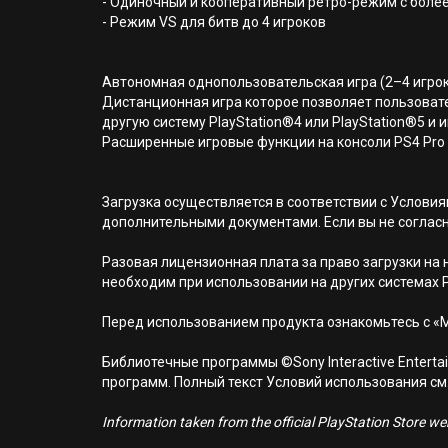
- Одиночный и кооперативный ретро-режим с боле
- Режим VS для битв до 4 игроков
Автономная однопользовательская игра (2–4 игро
Дистанционная игра которое позволяет пользовате
другую систему PlayStation®4 или PlayStation®5 и и
Расширенные игровые функции на консоли PS4 Pro
Загрузка осуществляется в соответствии с Услов
дополнительными документами. Если вы не соглас
Разовая лицензионная плата за право загрузки на н
необходим при использовании на других системах 
Перед использованием продукта ознакомьтесь с «
Библиотечные программы ©Sony Interactive Entertai
программ. Полный текст Условий использования см. н
Information taken from the official PlayStation Store webs