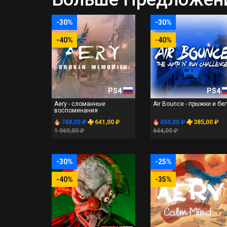
-30%
-30%
-40%
-40%
PS4
PS4
Aery - сломанные
Air Bounce - прыжки и бе
воспоминания
748,00 ₽
641,00 ₽
450,00 ₽
385,00 ₽
1 069,00 ₽
644,00 ₽
-30%
-25%
-40%
-35%