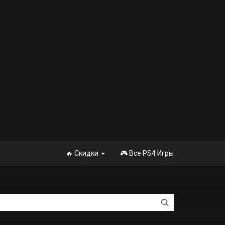
🔥 Скидки
🎮 Все PS4 Игры