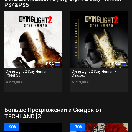
PS4&PS5
PS4
PS4
Dying Light 2 Stay Human
Dying Light 2 Stay Human –
PS4&PS5
Deluxe...
4 279,00 ₽
5 719,00 ₽
Больше Предложений и Скидок от
TECHLAND [3]
-90%
-70%