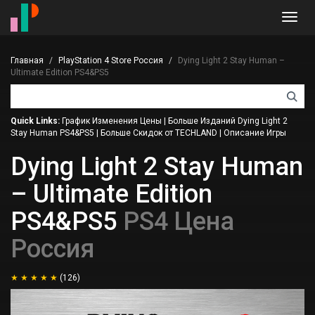
Toggl
navig
Главная
PlayStation 4 Store Россия
Dying Light 2 Stay Human –
Ultimate Edition PS4&PS5
Quick Links:
График Изменения Цены
|
Больше Изданий Dying Light 2
Stay Human PS4&PS5
|
Больше Скидок от TECHLAND
|
Описание Игры
Dying Light 2 Stay Human
– Ultimate Edition
PS4&PS5
PS4 Цена
Россия
(126)