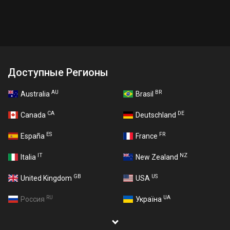
Доступные Регионы
AU
BR
Australia
Brasil
CA
DE
Canada
Deutschland
ES
FR
España
France
IT
NZ
Italia
New Zealand
GB
US
United Kingdom
USA
RU
UA
Россия
Україна