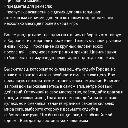
- цифровой комикс;
- предметы для ремесла;
- пропуск к расширению с двумя дополнительными
сюжетными линиями, доступ к которому откроется через
несколько месяцев после выхода игры.
Более двадцати лет назад мы пытались побороть этот вирус
в Харране... и потерпели поражение. Теперь мы проигрываем
вновь. Город — последнее из крупных человеческих
поселений — раздирает внутренняя вражда. Цивилизация
отброшена во тьму средневековья, но надежда еще жива.
Вы скиталец, которому по силам решить судьбу Города, но
ваши исключительные способности имеют свою цену. Вас
преследуют непонятные и странные воспоминания. В погоне
за правдой вы оказываетесь в самом эпицентре боевых
действий. Оттачивайте свое мастерство, побеждайте врагов и
находите союзников. Для этого вам понадобятся не только
кулаки, но и смекалка. Узнайте мрачные секреты сильных
мира сего, выберите сторону и возьмите судьбу в
собственные руки. Что бы вы ни делали, не забывайте об
одном... Всегда надо оставаться человеком.