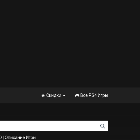
🔥 Скидки
🎮 Все PS4 Игры
D
|
Описание Игры