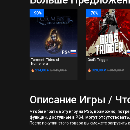
Больше Предложени
-90%
-70%
PS4
PS4
Torment: Tides of
God’s Trigger
Numenera
214,00 ₽
2 149,00 ₽
320,00 ₽
1 069,00 ₽
Описание Игры / Чт
Чтобы играть в эту игру на PS5, возможно, пот
функции, доступные в PS4, могут отсутствовать.
После покупки этого товара вы сможете загрузить 