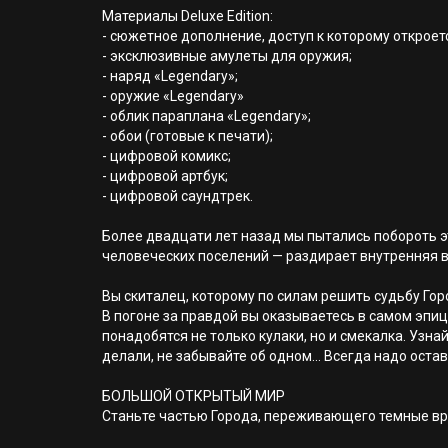
Материалы Deluxe Edition:
- сюжетное дополнение, доступ к которому откроет
- эксклюзивные амулеты для оружия;
- наряд «Legendary»;
- оружие «Legendary»
- облик параплана «Legendary»;
- обои (готовые к печати);
- цифровой комикс;
- цифровой артбук;
- цифровой саундтрек.
Более двадцати лет назад мы пытались побороть эт
человеческих поселений — раздирает внутренняя 
Вы скиталец, которому по силам решить судьбу Го
В погоне за правдой вы оказываетесь в самом эпиц
понадобятся не только кулаки, но и смекалка. Узна
делали, не забывайте об одном... Всегда надо оста
БОЛЬШОЙ ОТКРЫТЫЙ МИР
Станьте частью Города, переживающего темные вре