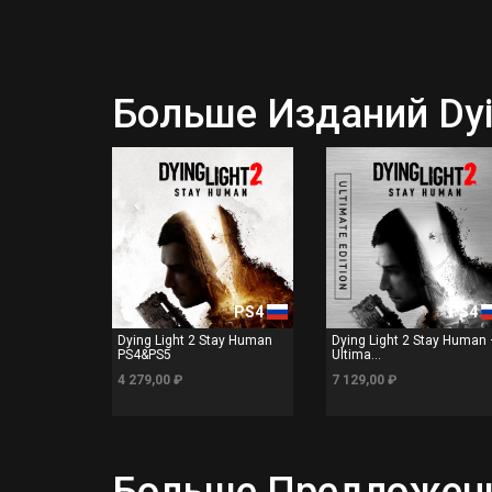
Больше Изданий Dyi
PS4
PS4
Dying Light 2 Stay Human
Dying Light 2 Stay Human
PS4&PS5
Ultima...
4 279,00 ₽
7 129,00 ₽