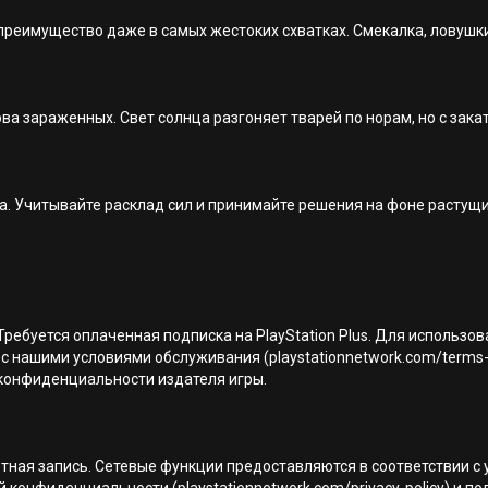
 преимущество даже в самых жестоких схватках. Смекалка, ловуш
ва зараженных. Свет солнца разгоняет тварей по норам, но с зак
. Учитывайте расклад сил и принимайте решения на фоне растущи
Требуется оплаченная подписка на PlayStation Plus. Для использо
с нашими условиями обслуживания (playstationnetwork.com/terms-
ой конфиденциальности издателя игры.
тная запись. Сетевые функции предоставляются в соответствии с