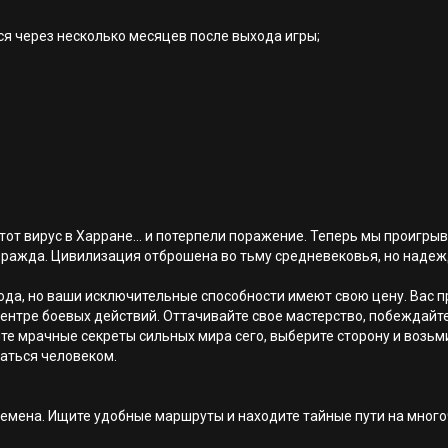
ся через несколько месяцев после выхода игры;
от вирус в Харране... и потерпели поражение. Теперь мы проигры
вражда. Цивилизация отброшена во тьму средневековья, но надеж
рода, но ваши исключительные способности имеют свою цену. Вас 
ентре боевых действий. Оттачивайте свое мастерство, побеждайте
йте мрачные секреты сильных мира сего, выберите сторону и возьми
ваться человеком.
мена. Ищите удобные маршруты и находите тайные пути на многоч