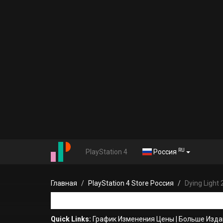
RU
PlayStation 4
Россия
Главная
PlayStation 4 Store Россия
Dying Light
Quick Links:
График Изменения Цены
|
Больше Издан