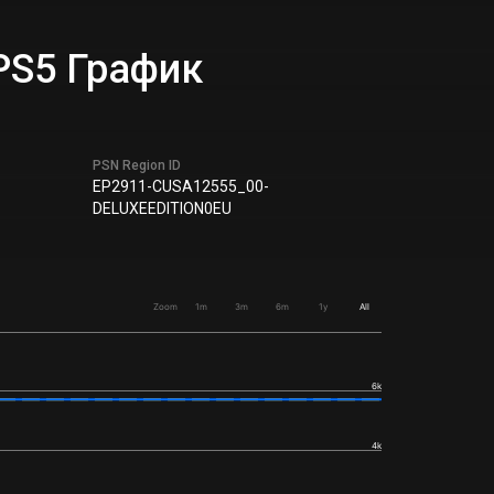
&PS5 График
PSN Region ID
EP2911-CUSA12555_00-
DELUXEEDITION0EU
Zoom
1m
3m
6m
1y
All
6k
4k