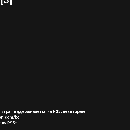
[3]
а игра поддерживается на PS5, некоторые
on.com/bc.
для PS5™.