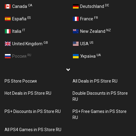
CA
DE
Canada
Deutschland
ES
FR
España
France
IT
NZ
Italia
New Zealand
GB
US
United Kingdom
USA
RU
UA
Россия
Україна
PS Store Россия
All Deals in PS Store RU
Hot Deals in PS Store RU
Double Discounts in PS Store
RU
PS+ Discounts in PS Store RU
PS+ Free Games in PS Store
RU
All PS4 Games in PS Store RU