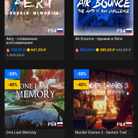
PS4
PS4
Aery - сломанные
Air Bounce - прыжки и беги
воспоминания
748,00 ₽
641,00 ₽
450,00 ₽
385,00 ₽
644,00 ₽
1 069,00 ₽
-30%
-30%
-40%
-40%
PS4
PS4
One Last Memory
Murder Diaries 3 - Santa’s Trail ...