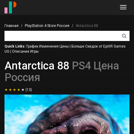
Toggl
navig
Главная
PlayStation 4 Store Россия
Antarctica 88
Quick Links:
График Изменения Цены
|
Больше Скидок от EpiXR Games
UG
|
Описание Игры
Antarctica 88
PS4 Цена
Россия
(13)