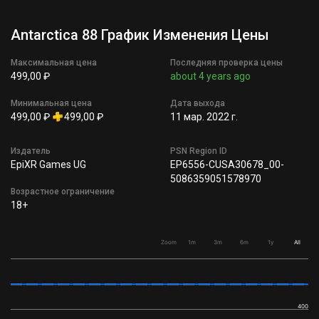
Antarctica 88 График Изменения Цены
Максимальная цена
Последняя проверка цены
499,00 ₽
about 4 years ago
Минимальная цена
Дата выхода
499,00 ₽
499,00 ₽
11 мар. 2022 г.
Издатель
PSN Region ID
EpiXR Games UG
EP6556-CUSA30678_00-
5086359051578970
Возрастное ограничение
18+
Zoom
1m
3m
6m
1y
All
400