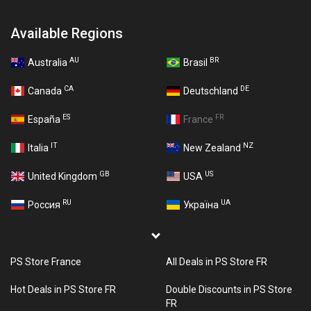
Available Regions
AU
BR
Australia
Brasil
CA
DE
Canada
Deutschland
ES
FR
España
France
IT
NZ
Italia
New Zealand
GB
US
United Kingdom
USA
RU
UA
Россия
Україна
PS Store France
All Deals in PS Store FR
Hot Deals in PS Store FR
Double Discounts in PS Store
FR