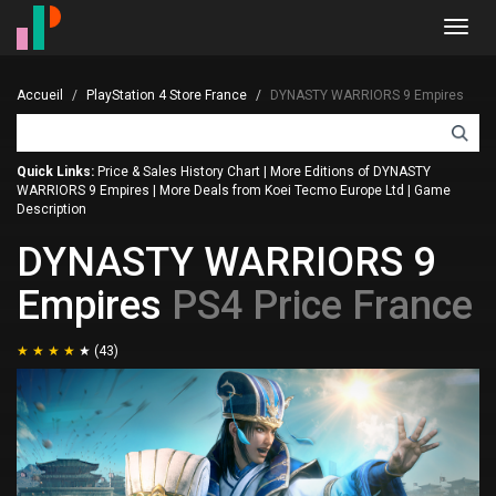
Toggl
navig
Accueil
PlayStation 4 Store France
DYNASTY WARRIORS 9 Empires
Quick Links:
Price & Sales History Chart
|
More Editions of DYNASTY
WARRIORS 9 Empires
|
More Deals from Koei Tecmo Europe Ltd
|
Game
Description
DYNASTY WARRIORS 9
Empires
PS4 Price France
(43)