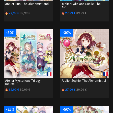
Atelier Firis: The Alchemist and
Atelier Lydie and Suelle: The
...
Alc...
27,99 €
39,99 €
27,99 €
39,99 €
-30%
-30%
PS4
PS4
Atelier Mysterious Trilogy
Atelier Sophie: The Alchemist of
Deluxe...
...
62,99 €
89,99 €
27,99 €
39,99 €
-25%
-50%