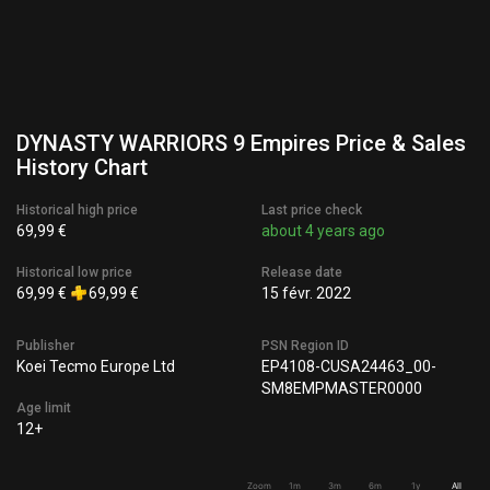
DYNASTY WARRIORS 9 Empires Price & Sales
History Chart
Historical high price
Last price check
69,99 €
about 4 years ago
Historical low price
Release date
69,99 €
69,99 €
15 févr. 2022
Publisher
PSN Region ID
Koei Tecmo Europe Ltd
EP4108-CUSA24463_00-
SM8EMPMASTER0000
Age limit
12+
Zoom
1m
3m
6m
1y
All