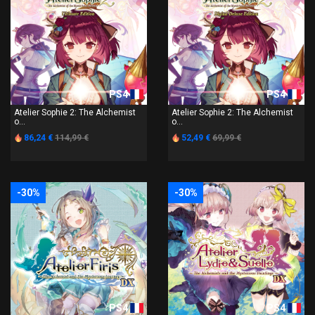
PS4
PS4
Atelier Sophie 2: The Alchemist
Atelier Sophie 2: The Alchemist
o...
o...
86,24 €
114,99 €
52,49 €
69,99 €
-30%
-30%
PS4
PS4