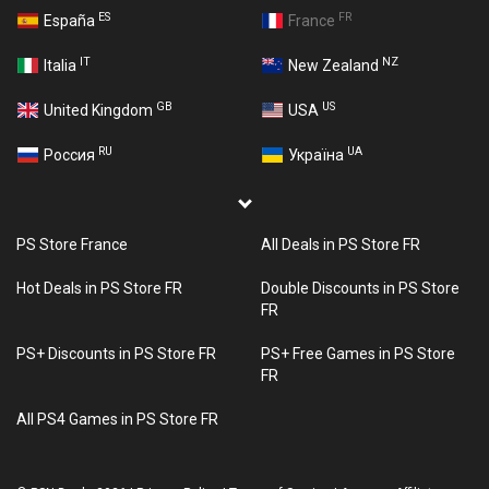
ES
FR
España
France
IT
NZ
Italia
New Zealand
GB
US
United Kingdom
USA
RU
UA
Россия
Україна
PS Store France
All Deals in PS Store FR
Hot Deals in PS Store FR
Double Discounts in PS Store
FR
PS+ Discounts in PS Store FR
PS+ Free Games in PS Store
FR
All PS4 Games in PS Store FR