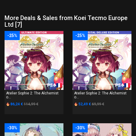
More Deals & Sales from Koei Tecmo Europe
Ltd [7]
-25%
-25%
PS4
PS4
Atelier Sophie 2: The Alchemist
Atelier Sophie 2: The Alchemist
o...
o...
86,24 €
114,99 €
52,49 €
69,99 €
-30%
-30%