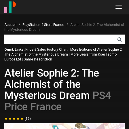
Toggl
navig
Accueil
PlayStation 4 Store France
Atelier Sophie 2: The Alchemist of
the Mysterious Dream
Quick Links:
Price & Sales History Chart
|
More Editions of Atelier Sophie 2:
The Alchemist of the Mysterious Dream
|
More Deals from Koei Tecmo
Europe Ltd
|
Game Description
Atelier Sophie 2: The
Alchemist of the
Mysterious Dream
PS4
Price France
(16)