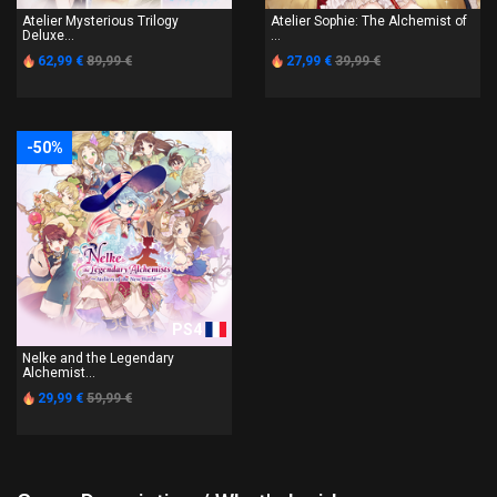
Atelier Mysterious Trilogy
Atelier Sophie: The Alchemist of
Deluxe...
...
62,99 €
89,99 €
27,99 €
39,99 €
-50%
PS4
Nelke and the Legendary
Alchemist...
29,99 €
59,99 €