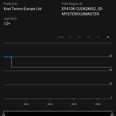
Publisher
PSN Region ID
Koei Tecmo Europe Ltd
EP4108-CUSA28452_00-
MYSTERIOUSMASTER
Age limit
12+
Zoom
1m
3m
6m
1y
All
60
40
20
0
2023
2024
2025
2026