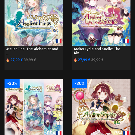
PS4
PS4
Atelier Firis: The Alchemist and
Atelier Lydie and Suelle: The
...
Alc...
27,99 €
39,99 €
27,99 €
39,99 €
-30%
-30%
PS4
PS4