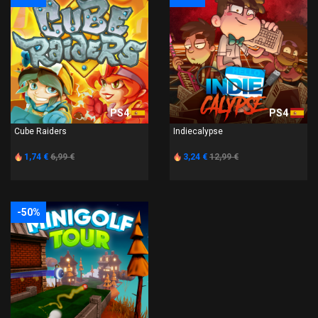
PS4
PS4
Cube Raiders
Indiecalypse
1,74 €
6,99 €
3,24 €
12,99 €
-50%