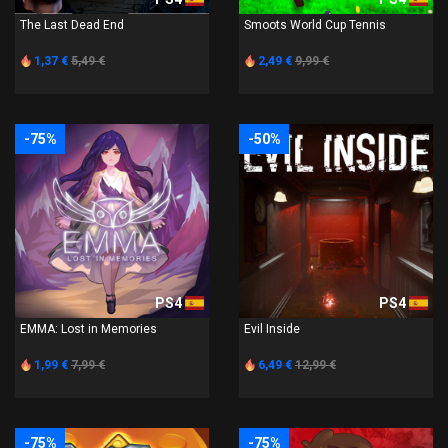
The Last Dead End
Smoots World Cup Tennis
1,37 €
5,49 €
2,49 €
9,99 €
-75%
-50%
PS4
PS4
EMMA: Lost in Memories
Evil Inside
1,99 €
7,99 €
6,49 €
12,99 €
-75%
-75%