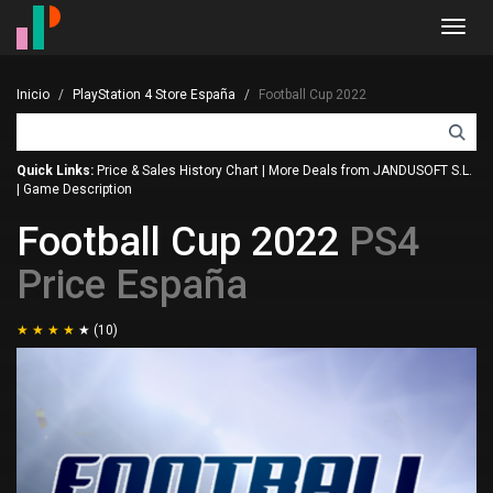
Toggl
navig
Inicio
PlayStation 4 Store España
Football Cup 2022
Quick Links:
Price & Sales History Chart
|
More Deals from JANDUSOFT S.L.
|
Game Description
Football Cup 2022
PS4
Price España
(10)