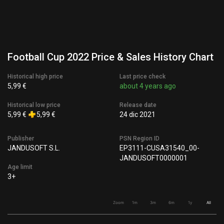
Football Cup 2022 Price & Sales History Chart
Historical high price
Last price check
5,99 €
about 4 years ago
Historical low price
Release date
5,99 €
5,99 €
24 dic 2021
Publisher
PSN Region ID
JANDUSOFT S.L.
EP3111-CUSA31540_00-
JANDUSOFT0000001
Age limit
3+
Zoom
1m
3m
6m
1y
All