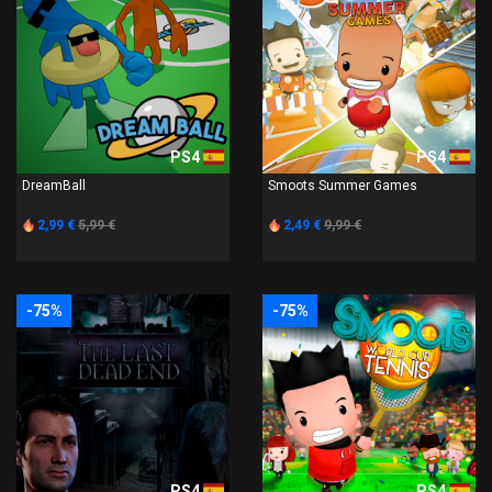
PS4
PS4
DreamBall
Smoots Summer Games
2,99 €
5,99 €
2,49 €
9,99 €
-75%
-75%
PS4
PS4