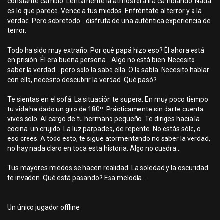
constante cambio. Lentamente la atmósfera irá cambiando. Nada
es lo que parece. Vence a tus miedos. Enfréntate al terror y a la
verdad. Pero sobretodo... disfruta de una auténtica experiencia de
terror.
Todo ha sido muy extraño. Por qué papá hizo eso? Él ahora está
en prisión. Él era buena persona… Algo no está bien. Necesito
saber la verdad… pero sólo la sabe ella. O la sabía. Necesito hablar
con ella, necesito descubrir la verdad. Qué pasó?
Te sientas en el sofá. La situación te supera. En muy poco tiempo
tu vida ha dado un giro de 180º. Prácticamente sin darte cuenta
vives solo. Al cargo de tu hermano pequeño. Te diriges hacia la
cocina, un crujido. La luz parpadea, de repente. No estás sólo, o
eso crees. A todo esto, te sigue atormentando no saber la verdad,
no hay nada claro en toda esta historia. Algo no cuadra…
Tus mayores miedos se hacen realidad. La soledad y la oscuridad
te invaden. Qué está pasando? Esa melodía...
Un único jugador offline