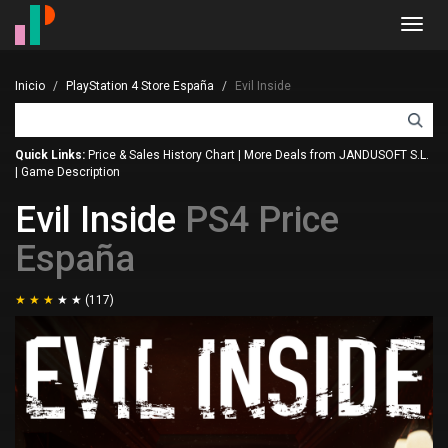
Toggl
navig
Inicio
PlayStation 4 Store España
Evil Inside
Quick Links:
Price & Sales History Chart
|
More Deals from JANDUSOFT S.L.
|
Game Description
Evil Inside
PS4 Price
España
(117)