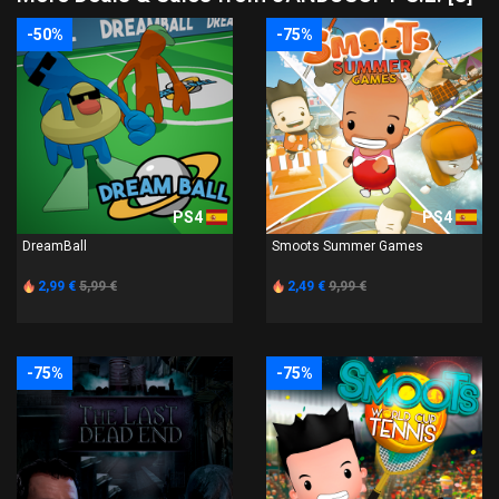
-50%
-75%
PS4
PS4
DreamBall
Smoots Summer Games
2,99 €
5,99 €
2,49 €
9,99 €
-75%
-75%