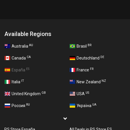
Available Regions
AU
BR
Australia
Brasil
CA
DE
Canada
Deutschland
ES
FR
España
France
IT
NZ
Italia
New Zealand
GB
US
United Kingdom
USA
RU
UA
Россия
Україна
PS Store España
All Deals in PS Store ES