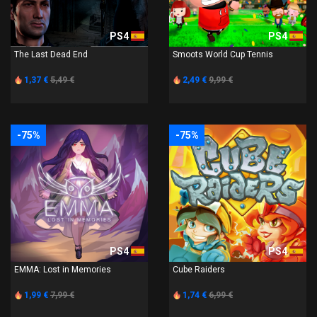
PS4
PS4
The Last Dead End
Smoots World Cup Tennis
1,37 €
5,49 €
2,49 €
9,99 €
-75%
-75%
PS4
PS4
EMMA: Lost in Memories
Cube Raiders
1,99 €
7,99 €
1,74 €
6,99 €