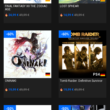
FINAL FANTASY XII THE ZODIAC
LOST SPHEAR
AGE
24,99 €
49,99 €
14,99 €
49,99 €
-60%
-60%
PS4
PS4
ONINAKI
Tomb Raider: Definitive Survivor
...
19,99 €
49,99 €
19,99 €
49,99 €
-50%
-50%