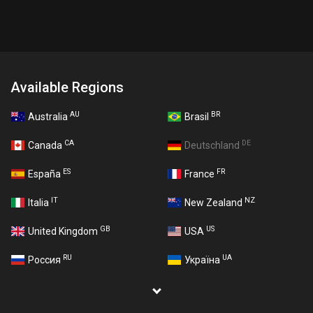
Available Regions
AU
BR
Australia
Brasil
CA
DE
Canada
Deutschland
ES
FR
España
France
IT
NZ
Italia
New Zealand
GB
US
United Kingdom
USA
RU
UA
Россия
Україна