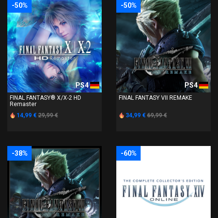
-50%
-50%
PS4
PS4
FINAL FANTASY® X/X-2 HD
FINAL FANTASY VII REMAKE
Remaster
14,99 €
29,99 €
34,99 €
69,99 €
-38%
-60%