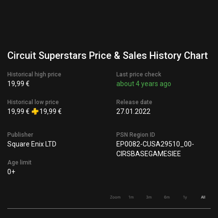
Circuit Superstars Price & Sales History Chart
Historical high price
Last price check
19,99 €
about 4 years ago
Historical low price
Release date
19,99 €
19,99 €
27.01.2022
Publisher
PSN Region ID
Square Enix LTD
EP0082-CUSA29510_00-
CIRSBASEGAMESIEE
Age limit
0+
Zoom
1m
3m
6m
1y
All