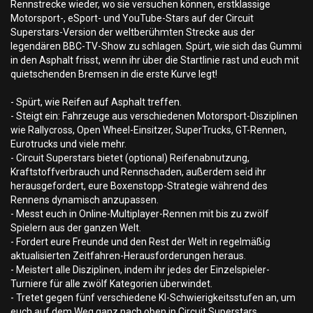
Rennstrecke wieder, wo sie versuchen können, erstklassige
Motorsport-, eSport- und YouTube-Stars auf der Circuit
Superstars-Version der weltberühmten Strecke aus der
legendären BBC-TV-Show zu schlagen. Spürt, wie sich das Gummi
in den Asphalt frisst, wenn ihr über die Startlinie rast und euch mit
quietschenden Bremsen in die erste Kurve legt!
- Spürt, wie Reifen auf Asphalt treffen.
- Steigt ein: Fahrzeuge aus verschiedenen Motorsport-Disziplinen
wie Rallycross, Open Wheel-Einsitzer, SuperTrucks, GT-Rennen,
Eurotrucks und viele mehr.
- Circuit Superstars bietet (optional) Reifenabnutzung,
Kraftstoffverbrauch und Rennschaden, außerdem seid ihr
herausgefordert, eure Boxenstopp-Strategie während des
Rennens dynamisch anzupassen.
- Messt euch in Online-Multiplayer-Rennen mit bis zu zwölf
Spielern aus der ganzen Welt.
- Fordert eure Freunde und den Rest der Welt in regelmäßig
aktualisierten Zeitfahren-Herausforderungen heraus.
- Meistert alle Disziplinen, indem ihr jedes der Einzelspieler-
Turniere für alle zwölf Kategorien überwindet.
- Tretet gegen fünf verschiedene KI-Schwierigkeitsstufen an, um
euch auf dem Weg ganz nach oben in Circuit Superstars