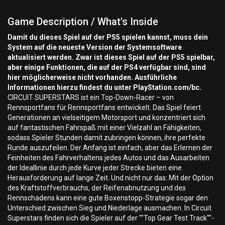
Game Description / What's Inside
Damit du dieses Spiel auf der PS5 spielen kannst, muss dein
System auf die neueste Version der Systemsoftware
aktualisiert werden. Zwar ist dieses Spiel auf der PS5 spielbar,
aber einige Funktionen, die auf der PS4 verfügbar sind, sind
hier möglicherweise nicht vorhanden. Ausführliche
Informationen hierzu findest du unter PlayStation.com/bc.
CIRCUIT SUPERSTARS ist ein Top-Down-Racer – von
Rennsportfans für Rennsportfans entwickelt. Das Spiel feiert
Generationen an vielseitigem Motorsport und konzentriert sich
auf fantastischen Fahrspaß mit einer Vielzahl an Fähigkeiten,
sodass Spieler Stunden damit zubringen können, ihre perfekte
Runde auszufeilen. Der Anfang ist einfach, aber das Erlernen der
Feinheiten des Fahrverhaltens jedes Autos und das Ausarbeiten
der Ideallinie durch jede Kurve jeder Strecke bieten eine
Herausforderung auf lange Zeit. Und nicht nur das: Mit der Option
des Kraftstoffverbrauchs, der Reifenabnutzung und des
Rennschadens kann eine gute Boxenstopp-Strategie sogar den
Unterschied zwischen Sieg und Niederlage ausmachen. In Circuit
Superstars finden sich die Spieler auf der ""Top Gear Test Track""-