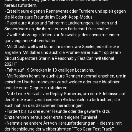
herauszufordern.
- Erstellt eure eigenen Rennevents oder Turniere und spielt gegen
die KI oder eure Freunde im Couch-Koop-Modus.
- Passt eure Autos und Fahrer mit Lackierungen, Helmen und
Siegesfeiern an, die ihr mit eurem Fortschritt freischaltet!
- Zwölf Fahrzeuge stehen zur Auswahl, jedes davon mit einem
ganz eigenen Fahrverhalten.
- Mit Ghosts weltweit könnt ihr sehen, wie Spieler jede Strecke
angehen. Mit dabei sind auch die Promi-Fahrer aus ""Top Gear x
Circuit Superstars Star in a Reasonably Fast Car Invitational
2021!""
- Fahrt auf 19 Strecken in 13 knalligen Locations.
- Mit Replays könnt ihr euch eure Rennen nochmal ansehen, um in
epischen Überholmanövern zu schwelgen oder eure Ideallinien
und die eurer Gegner zu studieren.
- Nutzt eine Vielzahl von Replay-Kameras, um eure Erlebnisse auf
der Strecke aus verschiedenen Blickwinkeln zu betrachten, die
euch nah an das Geschehen heranbringen!
- Fordert bis zu drei eurer Freunde oder die gewiefte KI zu
Einzelrennen heraus oder erstellt eigene Turniere!
- Nehmt eine andere Art von Herausforderung an – diesmal mit
der Nachbildung der weltberühmten ""Top Gear Test Track""-