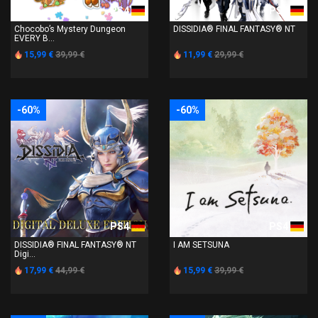
PS4
PS4
Chocobo’s Mystery Dungeon
DISSIDIA® FINAL FANTASY® NT
EVERY B...
15,99 €
39,99 €
11,99 €
29,99 €
-60%
-60%
PS4
PS4
DISSIDIA® FINAL FANTASY® NT
I AM SETSUNA
Digi...
17,99 €
44,99 €
15,99 €
39,99 €