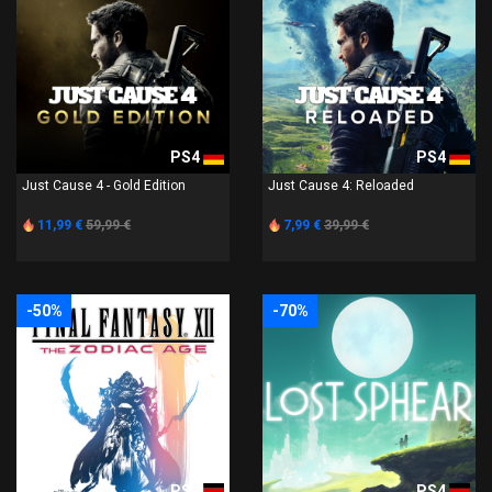
PS4
PS4
Just Cause 4 - Gold Edition
Just Cause 4: Reloaded
11,99 €
59,99 €
7,99 €
39,99 €
-50%
-70%
PS4
PS4