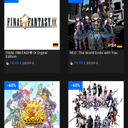
PS4
PS4
FINAL FANTASY® IX Digital
NEO: The World Ends with You
Edition
10,49 €
20,99 €
29,99 €
59,99 €
-60%
-60%