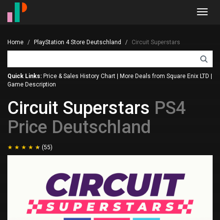
Toggl
navig
Home
PlayStation 4 Store Deutschland
Circuit Superstars
Quick Links:
Price & Sales History Chart
|
More Deals from Square Enix LTD
|
Game Description
Circuit Superstars
PS4
Price Deutschland
(55)