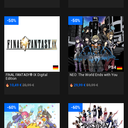
-50%
-50%
PS4
PS4
FINAL FANTASY® IX Digital
NEO: The World Ends with You
Edition
10,49 €
20,99 €
29,99 €
59,99 €
-60%
-60%