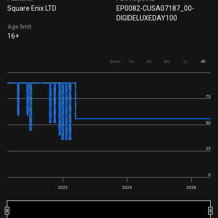
Square Enix LTD
EP0082-CUSA07187_00-
DIGIDELUXEDAY100
Age limit
16+
Zoom
1m
3m
6m
1y
All
75
50
25
0
2022
2024
2026
2022
2022
2024
2024
2026
2026