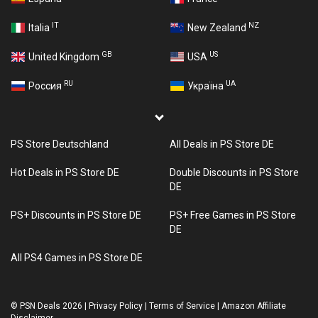
IT
NZ
Italia
New Zealand
GB
US
United Kingdom
USA
RU
UA
Россия
Україна
PS Store Deutschland
All Deals in PS Store DE
Hot Deals in PS Store DE
Double Discounts in PS Store
DE
PS+ Discounts in PS Store DE
PS+ Free Games in PS Store
DE
All PS4 Games in PS Store DE
©
PSN Deals 2026
|
Privacy Policy
|
Terms of Service
|
Amazon Affiliate