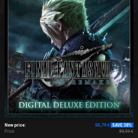
New price:
55,79 €
SAVE 38%
Price:
89,99 €