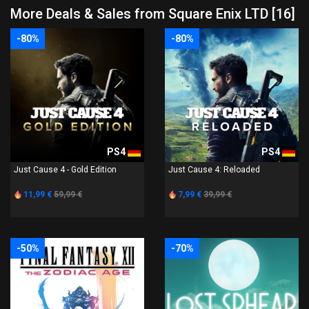
More Deals & Sales from Square Enix LTD [16]
-80%
-80%
PS4
PS4
Just Cause 4 - Gold Edition
Just Cause 4: Reloaded
11,99 €
59,99 €
7,99 €
39,99 €
-50%
-70%