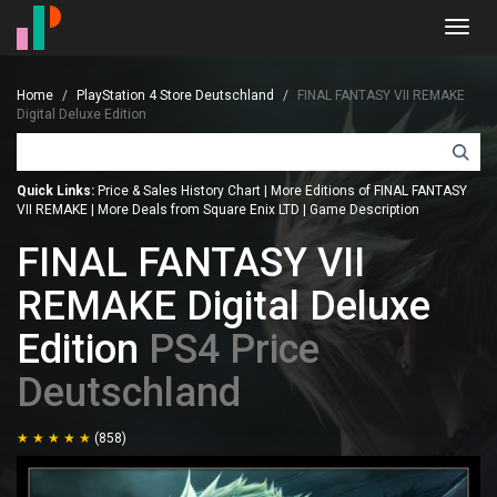
Toggl
navig
Home
PlayStation 4 Store Deutschland
FINAL FANTASY VII REMAKE
Digital Deluxe Edition
Quick Links:
Price & Sales History Chart
|
More Editions of FINAL FANTASY
VII REMAKE
|
More Deals from Square Enix LTD
|
Game Description
FINAL FANTASY VII
REMAKE Digital Deluxe
Edition
PS4 Price
Deutschland
(858)