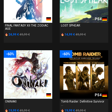
PS4
PS4
FINAL FANTASY XII THE ZODIAC
LOST SPHEAR
AGE
24,99 €
49,99 €
14,99 €
49,99 €
-60%
-60%
PS4
PS4
ONINAKI
Tomb Raider: Definitive Survivor
...
19,99 €
49,99 €
19,99 €
49,99 €