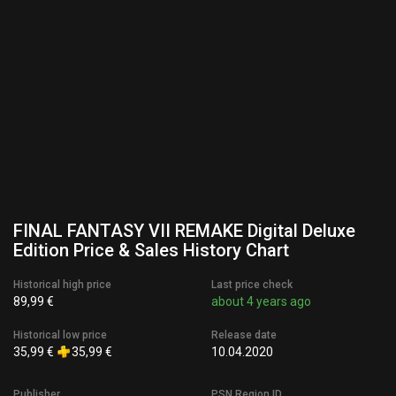
FINAL FANTASY VII REMAKE Digital Deluxe
Edition Price & Sales History Chart
Historical high price
Last price check
89,99 €
about 4 years ago
Historical low price
Release date
35,99 €
35,99 €
10.04.2020
Publisher
PSN Region ID