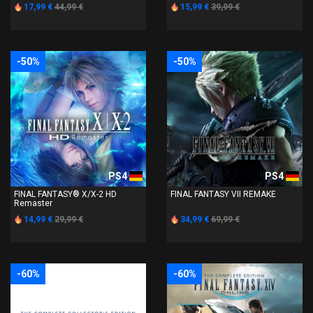
17,99 €
44,99 €
15,99 €
39,99 €
-50%
-50%
PS4
PS4
FINAL FANTASY® X/X-2 HD
FINAL FANTASY VII REMAKE
Remaster
14,99 €
29,99 €
34,99 €
69,99 €
-60%
-60%