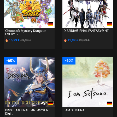
PS4
PS4
Chocobo’s Mystery Dungeon
DISSIDIA® FINAL FANTASY® NT
EVERY B...
15,99 €
39,99 €
11,99 €
29,99 €
-60%
-60%
PS4
PS4
DISSIDIA® FINAL FANTASY® NT
I AM SETSUNA
Digi...