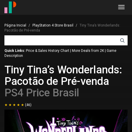
Toggl
navig
Página Inicial
PlayStation 4 Store Brasil
Tiny Tina’s Wonderlands:
Pacotão de Pré-venda
Quick Links:
Price & Sales History Chart
|
More Deals from 2K
|
Game
Description
Tiny Tina’s Wonderlands:
Pacotão de Pré-venda
PS4 Price Brasil
(46)