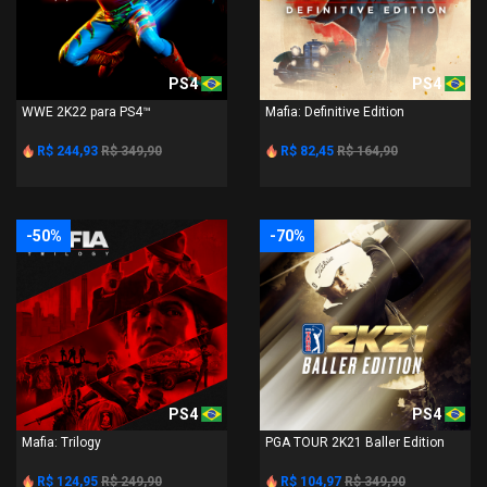
PS4
PS4
WWE 2K22 para PS4™
Mafia: Definitive Edition
R$ 244,93
R$ 349,90
R$ 82,45
R$ 164,90
-50%
-70%
PS4
PS4
Mafia: Trilogy
PGA TOUR 2K21 Baller Edition
R$ 124,95
R$ 249,90
R$ 104,97
R$ 349,90