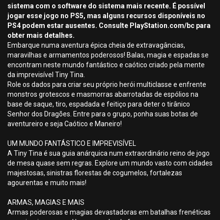
sistema com o software do sistema mais recente. É possível
jogar esse jogo no PS5, mas alguns recursos disponíveis no
PS4 podem estar ausentes. Consulte PlayStation.com/bc para
obter mais detalhes.
Embarque numa aventura épica cheia de extravagâncias,
maravilhas e armamentos poderosos! Balas, magia e espadas se
encontram neste mundo fantástico e caótico criado pela mente
da imprevisível Tiny Tina.
Role os dados para criar seu próprio herói multiclasse e enfrente
monstros grotescos e masmorras abarrotadas de espólios na
base de saque, tiro, espadada e feitiço para deter o tirânico
Senhor dos Dragões. Entre para o grupo, ponha suas botas de
aventureiro e seja Caótico e Maneiro!
UM MUNDO FANTÁSTICO E IMPREVISÍVEL
A Tiny Tina é sua guia anárquica num extraordinário reino de jogo
de mesa quase sem regras. Explore um mundo vasto com cidades
majestosas, sinistras florestas de cogumelos, fortalezas
agourentas e muito mais!
ARMAS, MAGIAS E MAIS
Armas poderosas e magias devastadoras em batalhas frenéticas