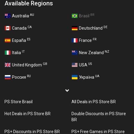
Available Regions
AU
BR
Australia
Brasil
CA
DE
Canada
Deutschland
ES
FR
España
France
IT
NZ
Italia
New Zealand
GB
US
United Kingdom
USA
RU
UA
Россия
Україна
PS Store Brasil
All Deals in PS Store BR
Hot Deals in PS Store BR
Double Discounts in PS Store
BR
PS+ Discounts in PS Store BR
PS+ Free Games in PS Store