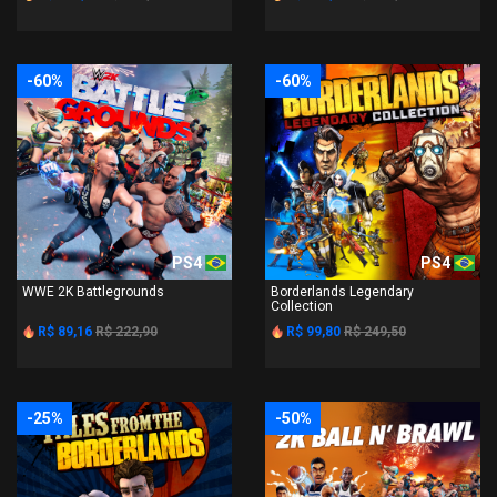
-60%
-60%
PS4
PS4
WWE 2K Battlegrounds
Borderlands Legendary
Collection
R$ 89,16
R$ 222,90
R$ 99,80
R$ 249,50
-25%
-50%