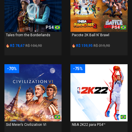
PS4
PS4
Tales from the Borderlands
Pacote 2K Ball N’ Brawl
R$ 78,67
R$ 104,90
R$ 159,95
R$ 319,90
-70%
-75%
PS4
PS4
Sid Meier’s Civilization VI
NBA 2K22 para PS4™