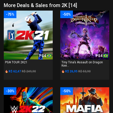
More Deals & Sales from 2K [14]
-75%
-50%
PS4
PS4
PGA TOUR 2K21
Tiny Tina’s Assault on Dragon
Kee...
R$ 62,47
R$ 249,90
R$ 26,95
R$ 53,90
-30%
-50%