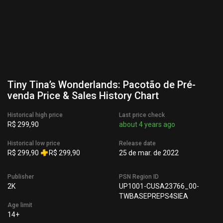
Tiny Tina’s Wonderlands: Pacotão de Pré-
venda Price & Sales History Chart
Historical high price
Last price check
R$ 299,90
about 4 years ago
Historical low price
Release date
R$ 299,90
R$ 299,90
25 de mar. de 2022
Publisher
PSN Region ID
2K
UP1001-CUSA23766_00-
TWBASEPREPS4SIEA
Age limit
14+