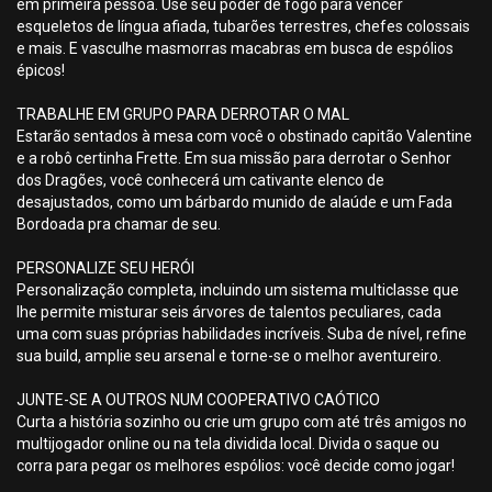
em primeira pessoa. Use seu poder de fogo para vencer
esqueletos de língua afiada, tubarões terrestres, chefes colossais
e mais. E vasculhe masmorras macabras em busca de espólios
épicos!
TRABALHE EM GRUPO PARA DERROTAR O MAL
Estarão sentados à mesa com você o obstinado capitão Valentine
e a robô certinha Frette. Em sua missão para derrotar o Senhor
dos Dragões, você conhecerá um cativante elenco de
desajustados, como um bárbardo munido de alaúde e um Fada
Bordoada pra chamar de seu.
PERSONALIZE SEU HERÓI
Personalização completa, incluindo um sistema multiclasse que
lhe permite misturar seis árvores de talentos peculiares, cada
uma com suas próprias habilidades incríveis. Suba de nível, refine
sua build, amplie seu arsenal e torne-se o melhor aventureiro.
JUNTE-SE A OUTROS NUM COOPERATIVO CAÓTICO
Curta a história sozinho ou crie um grupo com até três amigos no
multijogador online ou na tela dividida local. Divida o saque ou
corra para pegar os melhores espólios: você decide como jogar!