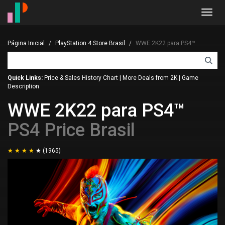
Toggl
navig
Página Inicial
PlayStation 4 Store Brasil
WWE 2K22 para PS4™
Quick Links:
Price & Sales History Chart
|
More Deals from 2K
|
Game
Description
WWE 2K22 para PS4™
PS4 Price Brasil
(1965)