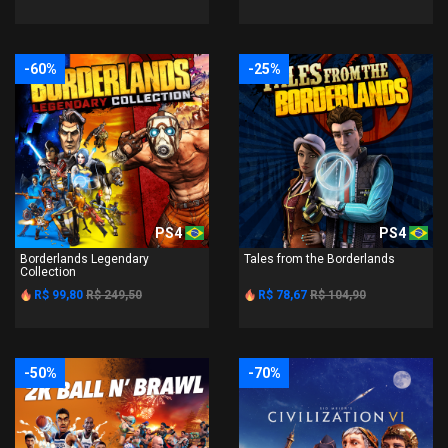
-60%
-25%
PS4
PS4
Borderlands Legendary
Tales from the Borderlands
Collection
R$ 99,80
R$ 249,50
R$ 78,67
R$ 104,90
-50%
-70%