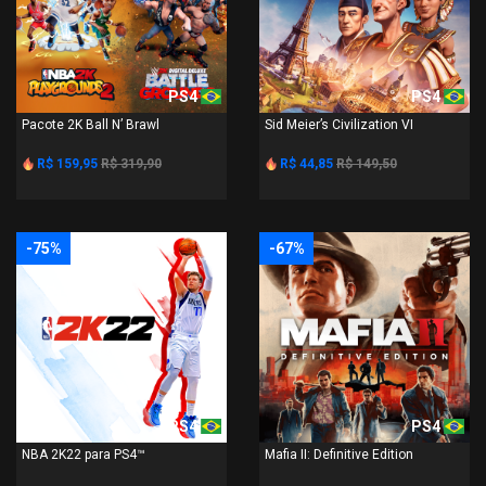
PS4
PS4
Pacote 2K Ball N’ Brawl
Sid Meier’s Civilization VI
R$ 159,95
R$ 319,90
R$ 44,85
R$ 149,50
-75%
-67%
PS4
PS4
NBA 2K22 para PS4™
Mafia II: Definitive Edition