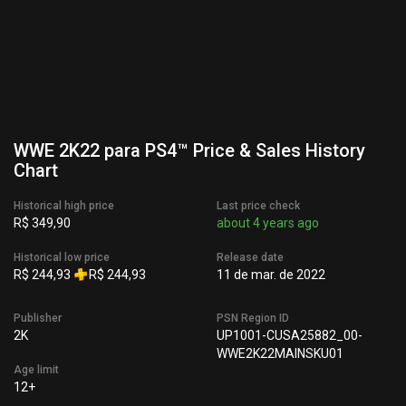
WWE 2K22 para PS4™ Price & Sales History
Chart
Historical high price
Last price check
R$ 349,90
about 4 years ago
Historical low price
Release date
R$ 244,93
R$ 244,93
11 de mar. de 2022
Publisher
PSN Region ID
2K
UP1001-CUSA25882_00-
WWE2K22MAINSKU01
Age limit
12+