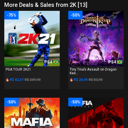
More Deals & Sales from 2K [13]
-75%
-50%
PS4
PS4
PGA TOUR 2K21
Tiny Tina’s Assault on Dragon
Kee...
R$ 62,47
R$ 249,90
R$ 26,95
R$ 53,90
-50%
-50%