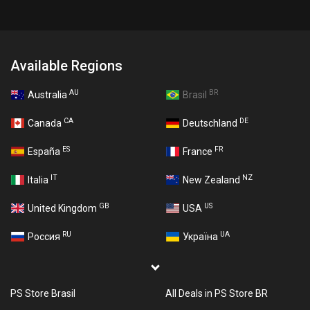
Available Regions
AU
BR
Australia
Brasil
CA
DE
Canada
Deutschland
ES
FR
España
France
IT
NZ
Italia
New Zealand
GB
US
United Kingdom
USA
RU
UA
Россия
Україна
PS Store Brasil
All Deals in PS Store BR