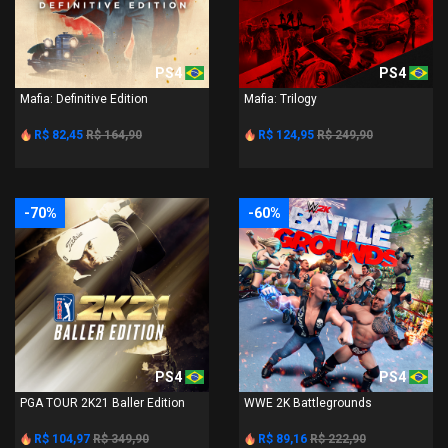
PS4
PS4
Mafia: Definitive Edition
Mafia: Trilogy
R$ 82,45
R$ 164,90
R$ 124,95
R$ 249,90
-70%
-60%
PS4
PS4
PGA TOUR 2K21 Baller Edition
WWE 2K Battlegrounds
R$ 104,97
R$ 349,90
R$ 89,16
R$ 222,90